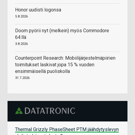
Honor uudisti logonsa
5.8.2026
Doom pyörii nyt (melkein) myös Commodore
64:llä
3.8.2026
Counterpoint Research: Mobiilijärjestelmäpiirien
toimitukset laskivat jopa 15 % vuoden
ensimmäisellä puoliskolla
31.7.2026
Thermal Grizzly PhaseSheet PTM jäähdytyslevyn