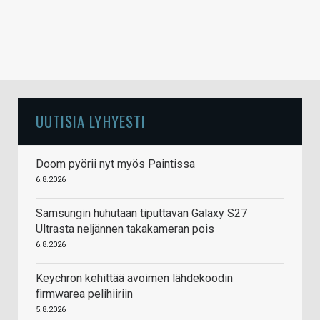
UUTISIA LYHYESTI
Doom pyörii nyt myös Paintissa
6.8.2026
Samsungin huhutaan tiputtavan Galaxy S27
Ultrasta neljännen takakameran pois
6.8.2026
Keychron kehittää avoimen lähdekoodin
firmwarea pelihiiriin
5.8.2026