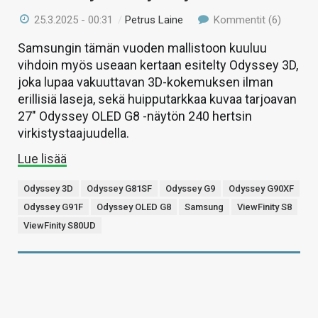
25.3.2025 - 00:31
/
Petrus Laine
Kommentit (6)
Samsungin tämän vuoden mallistoon kuuluu
vihdoin myös useaan kertaan esitelty Odyssey 3D,
joka lupaa vakuuttavan 3D-kokemuksen ilman
erillisiä laseja, sekä huipputarkkaa kuvaa tarjoavan
27″ Odyssey OLED G8 -näytön 240 hertsin
virkistystaajuudella.
Lue lisää
Odyssey 3D
Odyssey G81SF
Odyssey G9
Odyssey G90XF
Odyssey G91F
Odyssey OLED G8
Samsung
ViewFinity S8
ViewFinity S80UD