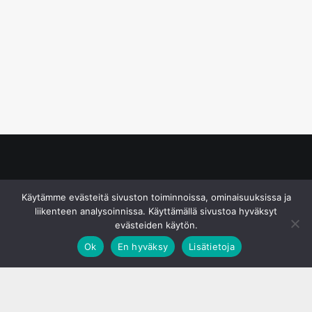
© S&J Media Oy
Käytämme evästeitä sivuston toiminnoissa, ominaisuuksissa ja
liikenteen analysoinnissa. Käyttämällä sivustoa hyväksyt
evästeiden käytön.
Ok
En hyväksy
Lisätietoja
;