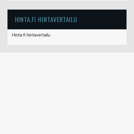
HINTA.FI HINTAVERTAILU
Hinta.fi hintavertailu