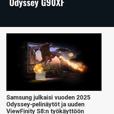
Odyssey G90XF
ARTIKKELIT
VIDEOT
TECHBBS
TIETOA
HINTA.FI
KAUPPA
VAIHDA TEEMA
HAKU
Samsung julkaisi vuoden 2025
Odyssey-pelinäytöt ja uuden
ViewFinity S8:n työkäyttöön