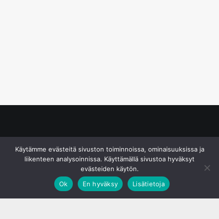
© S&J Media Oy
Käytämme evästeitä sivuston toiminnoissa, ominaisuuksissa ja
liikenteen analysoinnissa. Käyttämällä sivustoa hyväksyt
evästeiden käytön.
Ok
En hyväksy
Lisätietoja
;