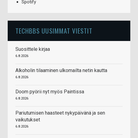
Spotify
TECHBBS UUSIMMAT VIESTIT
Suosittele kirjaa
6.8.2026
Alkoholin tilaaminen ulkomailta netin kautta
6.8.2026
Doom pyörii nyt myös Paintissa
6.8.2026
Pariutumisen haasteet nykypäivänä ja sen
vaikutukset
6.8.2026