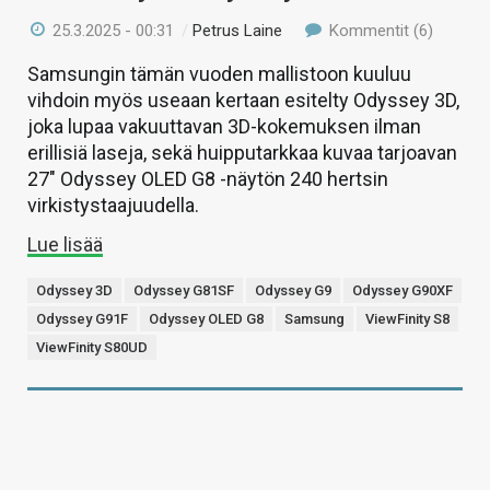
25.3.2025 - 00:31
/
Petrus Laine
Kommentit (6)
Samsungin tämän vuoden mallistoon kuuluu
vihdoin myös useaan kertaan esitelty Odyssey 3D,
joka lupaa vakuuttavan 3D-kokemuksen ilman
erillisiä laseja, sekä huipputarkkaa kuvaa tarjoavan
27″ Odyssey OLED G8 -näytön 240 hertsin
virkistystaajuudella.
Lue lisää
Odyssey 3D
Odyssey G81SF
Odyssey G9
Odyssey G90XF
Odyssey G91F
Odyssey OLED G8
Samsung
ViewFinity S8
ViewFinity S80UD