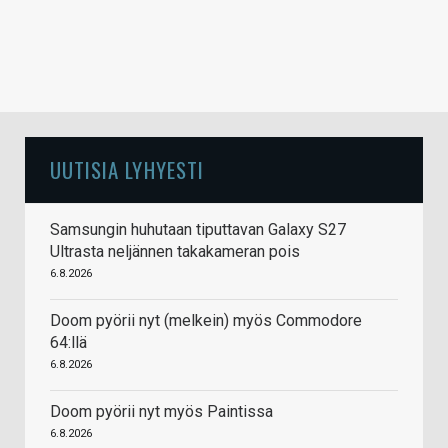
UUTISIA LYHYESTI
Samsungin huhutaan tiputtavan Galaxy S27
Ultrasta neljännen takakameran pois
6.8.2026
Doom pyörii nyt (melkein) myös Commodore
64:llä
6.8.2026
Doom pyörii nyt myös Paintissa
6.8.2026