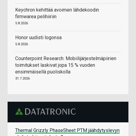
Keychron kehittää avoimen lähdekoodin
firmwarea pelihiiriin
5.8.2026
Honor uudisti logonsa
5.8.2026
Counterpoint Research: Mobiilijärjestelmäpiirien
toimitukset laskivat jopa 15 % vuoden
ensimmäisellä puoliskolla
31.7.2026
Thermal Grizzly PhaseSheet PTM jäähdytyslevyn