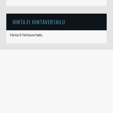
HINTA.FI HINTAVERTAILU
Hinta.fi hintavertailu