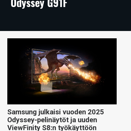
Odyssey G91F
ARTIKKELIT
VIDEOT
TECHBBS
TIETOA
HINTA.FI
KAUPPA
VAIHDA TEEMA
HAKU
Samsung julkaisi vuoden 2025
Odyssey-pelinäytöt ja uuden
ViewFinity S8:n työkäyttöön