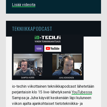
Lisää videoita
TEKNIIKKAPODCAST
io-techin viikottainen tekniikkapodcast lähetetään
perjantaisin klo 15 live-lähetyksenä
YouTubessa
.
Sampsa ja Juha käyvät keskenään läpi kuluneen
viikon ajalta ajankohtaiset tietotekniikka- ja