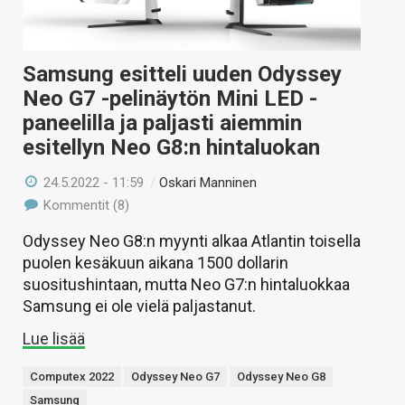
Samsung esitteli uuden Odyssey
Neo G7 -pelinäytön Mini LED -
paneelilla ja paljasti aiemmin
esitellyn Neo G8:n hintaluokan
24.5.2022 - 11:59
/
Oskari Manninen
Kommentit (8)
Odyssey Neo G8:n myynti alkaa Atlantin toisella
puolen kesäkuun aikana 1500 dollarin
suositushintaan, mutta Neo G7:n hintaluokkaa
Samsung ei ole vielä paljastanut.
Lue lisää
Computex 2022
Odyssey Neo G7
Odyssey Neo G8
Samsung