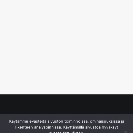
© S&J Media Oy
Käytämme evästeitä sivuston toiminnoissa, ominaisuuksissa ja
liikenteen analysoinnissa. Käyttämällä sivustoa hyväksyt