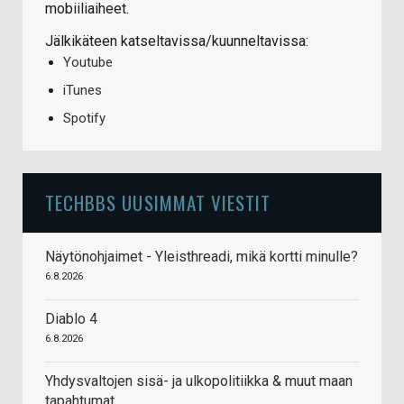
mobiiliaiheet.
Jälkikäteen katseltavissa/kuunneltavissa:
Youtube
iTunes
Spotify
TECHBBS UUSIMMAT VIESTIT
Näytönohjaimet - Yleisthreadi, mikä kortti minulle?
6.8.2026
Diablo 4
6.8.2026
Yhdysvaltojen sisä- ja ulkopolitiikka & muut maan
tapahtumat