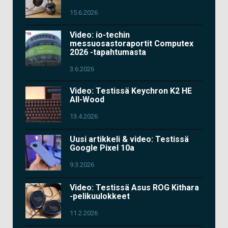
15.6.2026
Video: io-techin
messuosastoraportit Computex
2026 -tapahtumasta
3.6.2026
Video: Testissä Keychron K2 HE
All-Wood
13.4.2026
Uusi artikkeli & video: Testissä
Google Pixel 10a
9.3.2026
Video: Testissä Asus ROG Kithara
-pelikuulokkeet
11.2.2026