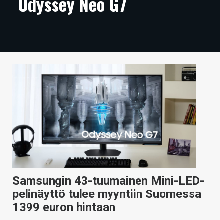
Odyssey Neo G7
ARTIKKELIT
VIDEOT
TECHBBS
TIETOA
HINTA.FI
KAUPPA
VAIHDA TEEMA
Samsungin 43-tuumainen Mini-LED-
HAKU
pelinäyttö tulee myyntiin Suomessa
1399 euron hintaan