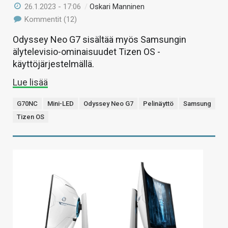
26.1.2023 - 17:06
/
Oskari Manninen
Kommentit (12)
Odyssey Neo G7 sisältää myös Samsungin
älytelevisio-ominaisuudet Tizen OS -
käyttöjärjestelmällä.
Lue lisää
G70NC
Mini-LED
Odyssey Neo G7
Pelinäyttö
Samsung
Tizen OS