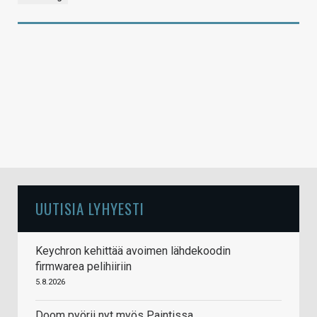
UUTISIA LYHYESTI
Keychron kehittää avoimen lähdekoodin
firmwarea pelihiiriin
5.8.2026
Doom pyörii nyt myös Paintissa