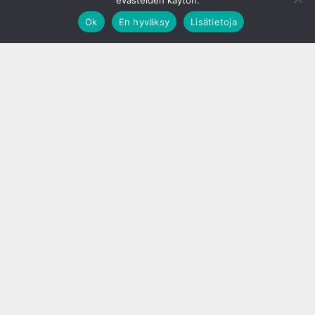
evästeiden käytön.
Ok
En hyväksy
Lisätietoja
;