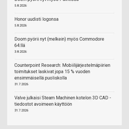
5.8.2026
Honor uudisti logonsa
5.8.2026
Doom pyörii nyt (melkein) myös Commodore
64:llä
3.8.2026
Counterpoint Research: Mobiilijärjestelmäpiirien
toimitukset laskivat jopa 15 % vuoden
ensimmäisellä puoliskolla
31.7.2026
Valve julkaisi Steam Machinen kotelon 3D CAD -
tiedostot avoimeen käyttöön
31.7.2026