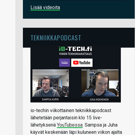
Lisää videoita
TEKNIIKKAPODCAST
io-techin viikottainen tekniikkapodcast
lähetetään perjantaisin klo 15 live-
lähetyksenä
YouTubessa
. Sampsa ja Juha
käyvät keskenään läpi kuluneen viikon ajalta