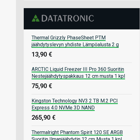
Thermal Grizzly PhaseSheet PTM
jäähdytyslevyn yhdiste Lämpöalusta 2 g
13,90 €
ARCTIC Liquid Freezer III Pro 360 Suoritin
Nestejäähdytyspakkaus 12 cm musta 1 kpl
75,90 €
Kingston Technology NV3 2 TB M.2 PCI
Express 4.0 NVMe 3D NAND
265,90 €
Thermalright Phantom Spirit 120 SE ARGB
Suoritin Ilmanjäähdytin 12 cm Musta 1 kpl