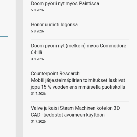
Doom pyörii nyt myös Paintissa
5.8.2026
Honor uudisti logonsa
5.8.2026
Doom pyörii nyt (melkein) myös Commodore
64:llä
3.8.2026
Counterpoint Research:
Mobiilijärjestelmäpiirien toimitukset laskivat
jopa 15 % vuoden ensimmäisellä puoliskolla
31.7.2026
Valve julkaisi Steam Machinen kotelon 3D
CAD -tiedostot avoimeen käyttöön
31.7.2026