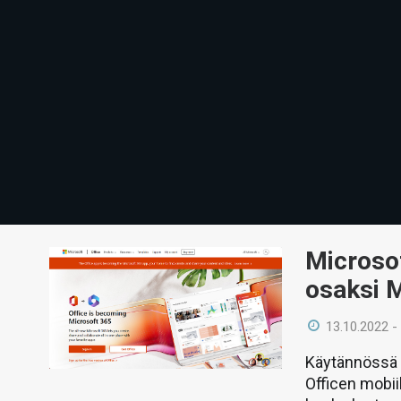
Microsof
osaksi M
13.10.2022 -
Käytännössä a
Officen mobii