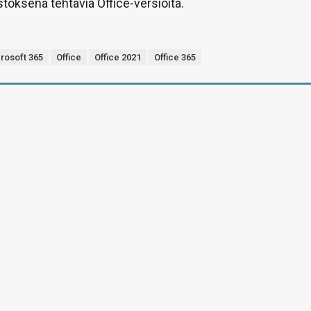
toksena tehtäviä Office-versioita.
rosoft 365
Office
Office 2021
Office 365