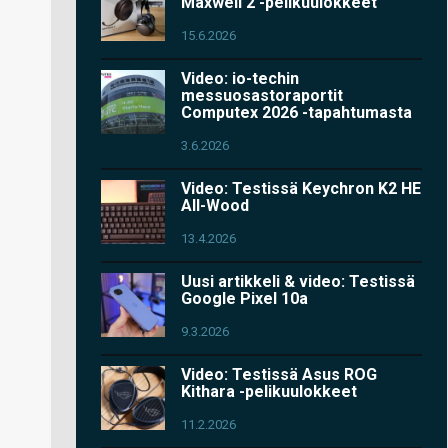
Maxwell 2 -pelikuulokkeet
15.6.2026
Video: io-techin
messuosastoraportit
Computex 2026 -tapahtumasta
3.6.2026
Video: Testissä Keychron K2 HE
All-Wood
13.4.2026
Uusi artikkeli & video: Testissä
Google Pixel 10a
9.3.2026
Video: Testissä Asus ROG
Kithara -pelikuulokkeet
11.2.2026