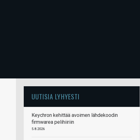
UUTISIA LYHYESTI
Keychron kehittää avoimen lähdekoodin
firmwarea pelihiiriin
5.8.2026