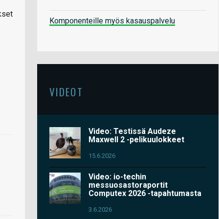
kset
Komponenteille myös kasauspalvelu
VIDEOT
Video: Testissä Audeze
Maxwell 2 -pelikuulokkeet
15.6.2026
Video: io-techin
messuosastoraportit
Computex 2026 -tapahtumasta
3.6.2026