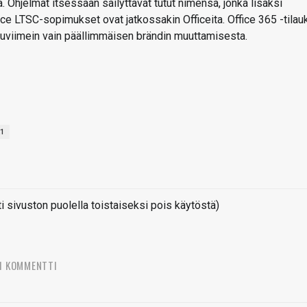
 Ohjelmat itsessään säilyttävät tutut nimensä, jonka lisäksi
ce LTSC-sopimukset ovat jatkossakin Officeita. Office 365 -tilau
oppuviimein vain päällimmäisen brändin muuttamisesta.
21
sivuston puolella toistaiseksi pois käytöstä)
1 KOMMENTTI