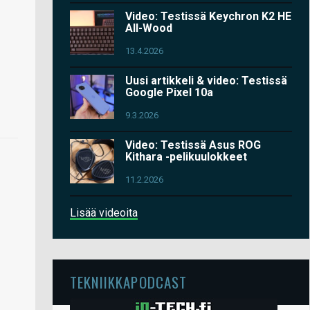
Video: Testissä Keychron K2 HE
All-Wood
13.4.2026
Uusi artikkeli & video: Testissä
Google Pixel 10a
9.3.2026
Video: Testissä Asus ROG
Kithara -pelikuulokkeet
11.2.2026
Lisää videoita
TEKNIIKKAPODCAST