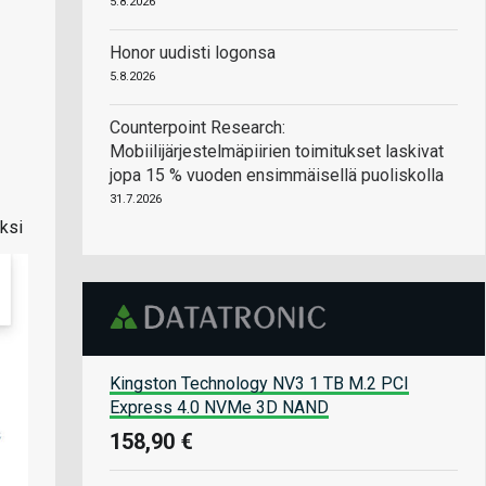
5.8.2026
Honor uudisti logonsa
5.8.2026
Counterpoint Research:
Mobiilijärjestelmäpiirien toimitukset laskivat
jopa 15 % vuoden ensimmäisellä puoliskolla
31.7.2026
iksi
Kingston Technology NV3 1 TB M.2 PCI
Express 4.0 NVMe 3D NAND
158,90 €