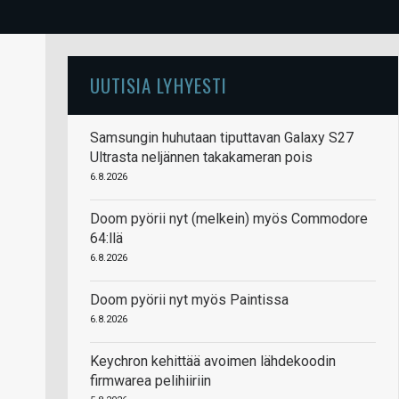
UUTISIA LYHYESTI
Samsungin huhutaan tiputtavan Galaxy S27
Ultrasta neljännen takakameran pois
6.8.2026
Doom pyörii nyt (melkein) myös Commodore
64:llä
6.8.2026
Doom pyörii nyt myös Paintissa
6.8.2026
Keychron kehittää avoimen lähdekoodin
firmwarea pelihiiriin