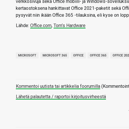
verkkosivuja sekä Office mobiili- ja Windows-sovelluksia.
kertaostoksena hankittavat Office 2021-paketit sekä Offi
pysyvät niin ikään Office 365 -tilauksina, eli kyse on l
Lähde:
Office.com
,
Tom’s Hardware
MICROSOFT
MICROSOFT 365
OFFICE
OFFICE 365
OFFICE 20
Kommentoi uutista tai artikkelia foorumilla
(Kommentointi 
Lähetä palautetta / raportoi kirjoitusvirheestä