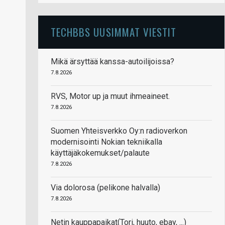
TECHBBS UUSIMMAT VIESTIT
Mikä ärsyttää kanssa-autoilijoissa?
7.8.2026
RVS, Motor up ja muut ihmeaineet.
7.8.2026
Suomen Yhteisverkko Oy:n radioverkon
modernisointi Nokian tekniikalla
käyttäjäkokemukset/palaute
7.8.2026
Via dolorosa (pelikone halvalla)
7.8.2026
Netin kauppapaikat(Tori, huuto, ebay, ...)