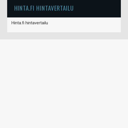
HINTA.FI HINTAVERTAILU
Hinta.fi hintavertailu