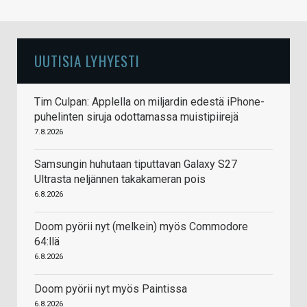
UUTISIA LYHYESTI
Tim Culpan: Applella on miljardin edestä iPhone-
puhelinten siruja odottamassa muistipiirejä
7.8.2026
Samsungin huhutaan tiputtavan Galaxy S27
Ultrasta neljännen takakameran pois
6.8.2026
Doom pyörii nyt (melkein) myös Commodore
64:llä
6.8.2026
Doom pyörii nyt myös Paintissa
6.8.2026