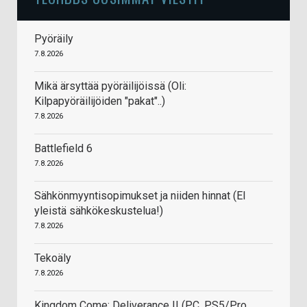
Pyöräily
7.8.2026
Mikä ärsyttää pyöräilijöissä (Oli:
Kilpapyöräilijöiden "pakat"..)
7.8.2026
Battlefield 6
7.8.2026
Sähkönmyyntisopimukset ja niiden hinnat (EI
yleistä sähkökeskustelua!)
7.8.2026
Tekoäly
7.8.2026
Kingdom Come: Deliverance II (PC, PS5/Pro,