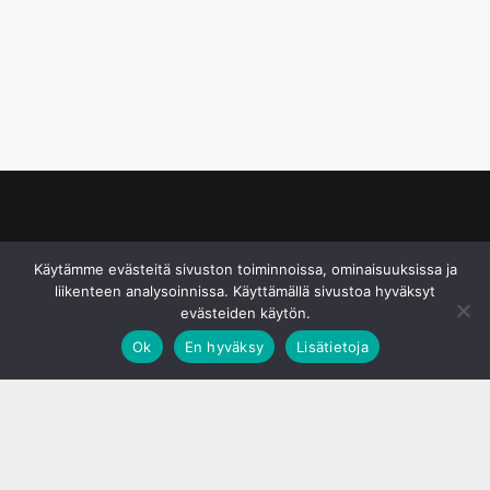
© S&J Media Oy
Käytämme evästeitä sivuston toiminnoissa, ominaisuuksissa ja
liikenteen analysoinnissa. Käyttämällä sivustoa hyväksyt
evästeiden käytön.
Ok
En hyväksy
Lisätietoja
;