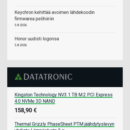
Keychron kehittää avoimen lähdekoodin
firmwarea pelihiiriin
5.8.2026
Honor uudisti logonsa
5.8.2026
Kingston Technology NV3 1 TB M.2 PCI Express
4.0 NVMe 3D NAND
158,90 €
Thermal Grizzly PhaseSheet PTM jäähdytyslevyn