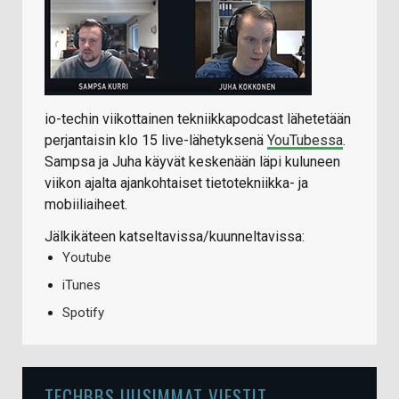
io-techin viikottainen tekniikkapodcast lähetetään
perjantaisin klo 15 live-lähetyksenä
YouTubessa
.
Sampsa ja Juha käyvät keskenään läpi kuluneen
viikon ajalta ajankohtaiset tietotekniikka- ja
mobiiliaiheet.
Jälkikäteen katseltavissa/kuunneltavissa:
Youtube
iTunes
Spotify
TECHBBS UUSIMMAT VIESTIT