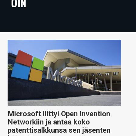
OIN
ARTIKKELIT
VIDEOT
TECHBBS
TIETOA
HINTA.FI
KAUPPA
VAIHDA TEEMA
Microsoft liittyi Open Invention
HAKU
Networkiin ja antaa koko
patenttisalkkunsa sen jäsenten