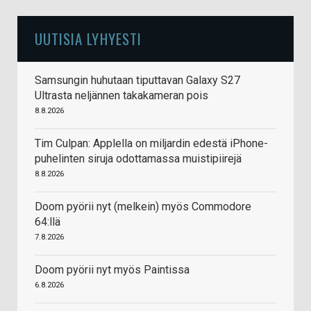
UUTISIA LYHYESTI
Samsungin huhutaan tiputtavan Galaxy S27
Ultrasta neljännen takakameran pois
8.8.2026
Tim Culpan: Applella on miljardin edestä iPhone-
puhelinten siruja odottamassa muistipiirejä
8.8.2026
Doom pyörii nyt (melkein) myös Commodore
64:llä
7.8.2026
Doom pyörii nyt myös Paintissa
6.8.2026