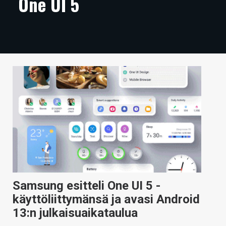
One UI 5
ARTIKKELIT
VIDEOT
TECHBBS
TIETOA
HINTA.FI
KAUPPA
VAIHDA TEEMA
Samsung esitteli One UI 5 -
HAKU
käyttöliittymänsä ja avasi Android
13:n julkaisuaikataulua