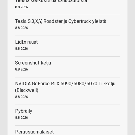
Yleistä keskustelua sähköautoista
8.8.2026
Tesla S,3,X,Y, Roadster ja Cybertruck yleistä
8.8.2026
Lidl:n ruuat
8.8.2026
Screenshot-ketju
8.8.2026
NVIDIA GeForce RTX 5090/5080/5070 Ti -ketju
(Blackwell)
8.8.2026
Pyöräily
8.8.2026
Perussuomalaiset