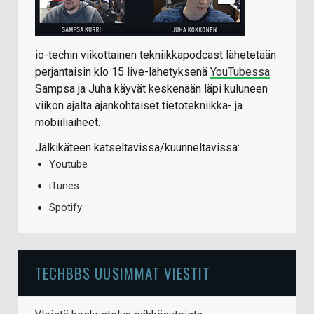
io-techin viikottainen tekniikkapodcast lähetetään
perjantaisin klo 15 live-lähetyksenä
YouTubessa
.
Sampsa ja Juha käyvät keskenään läpi kuluneen
viikon ajalta ajankohtaiset tietotekniikka- ja
mobiiliaiheet.
Jälkikäteen katseltavissa/kuunneltavissa:
Youtube
iTunes
Spotify
TECHBBS UUSIMMAT VIESTIT