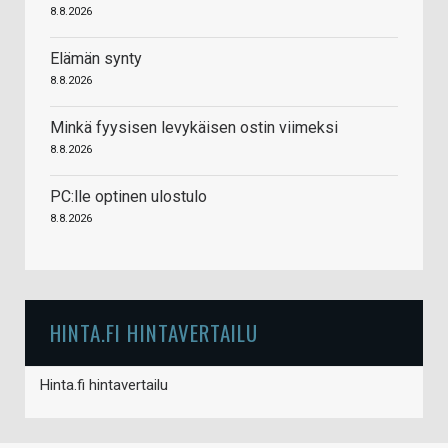
8.8.2026
Elämän synty
8.8.2026
Minkä fyysisen levykäisen ostin viimeksi
8.8.2026
PC:lle optinen ulostulo
8.8.2026
HINTA.FI HINTAVERTAILU
Hinta.fi hintavertailu