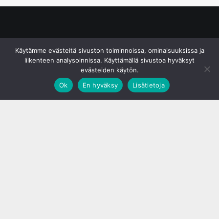
© S&J Media Oy
Käytämme evästeitä sivuston toiminnoissa, ominaisuuksissa ja
liikenteen analysoinnissa. Käyttämällä sivustoa hyväksyt
evästeiden käytön.
Ok
En hyväksy
Lisätietoja
;