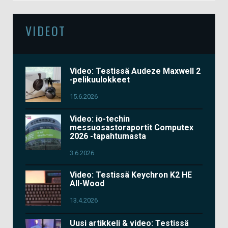
VIDEOT
Video: Testissä Audeze Maxwell 2
-pelikuulokkeet
15.6.2026
Video: io-techin
messuosastoraportit Computex
2026 -tapahtumasta
3.6.2026
Video: Testissä Keychron K2 HE
All-Wood
13.4.2026
Uusi artikkeli & video: Testissä