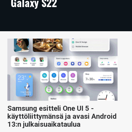
Galaxy S22
ARTIKKELIT
VIDEOT
TECHBBS
TIETOA
HINTA.FI
KAUPPA
VAIHDA TEEMA
Samsung esitteli One UI 5 -
HAKU
käyttöliittymänsä ja avasi Android
13:n julkaisuaikataulua