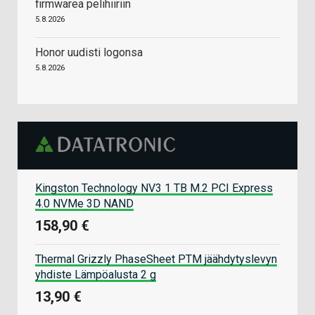
firmwarea pelihiiriin
5.8.2026
Honor uudisti logonsa
5.8.2026
Kingston Technology NV3 1 TB M.2 PCI Express
4.0 NVMe 3D NAND
158,90 €
Thermal Grizzly PhaseSheet PTM jäähdytyslevyn
yhdiste Lämpöalusta 2 g
13,90 €