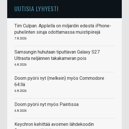
UUTISIA LYHYESTI
Tim Culpan: Applella on miljardin edestä iPhone-
puhelinten siruja odottamassa muistipiirejä
7.8.2026
Samsungin huhutaan tiputtavan Galaxy S27
Ultrasta neljännen takakameran pois
6.8.2026
Doom pyörii nyt (melkein) myös Commodore
64:llä
6.8.2026
Doom pyörii nyt myös Paintissa
6.8.2026
Keychron kehittää avoimen lähdekoodin