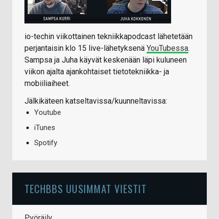
io-techin viikottainen tekniikkapodcast lähetetään
perjantaisin klo 15 live-lähetyksenä
YouTubessa
.
Sampsa ja Juha käyvät keskenään läpi kuluneen
viikon ajalta ajankohtaiset tietotekniikka- ja
mobiiliaiheet.
Jälkikäteen katseltavissa/kuunneltavissa:
Youtube
iTunes
Spotify
TECHBBS UUSIMMAT VIESTIT
Pyöräily