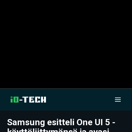
Samsung esitteli One UI 5 -
UUTISET
käyttöliittymänsä ja avasi