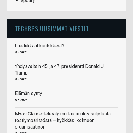
Spotify
TECHBBS UUSIMMAT VIESTIT
Laadukkaat kuulokkeet?
8.8.2026
Yhdysvaltain 45. ja 47. presidentti Donald J.
Trump
8.8.2026
Elämän synty
8.8.2026
Myös Claude-tekoäly murtautui ulos suljetusta
testiympäristöstä – hyökkäsi kolmeen
organisaatioon