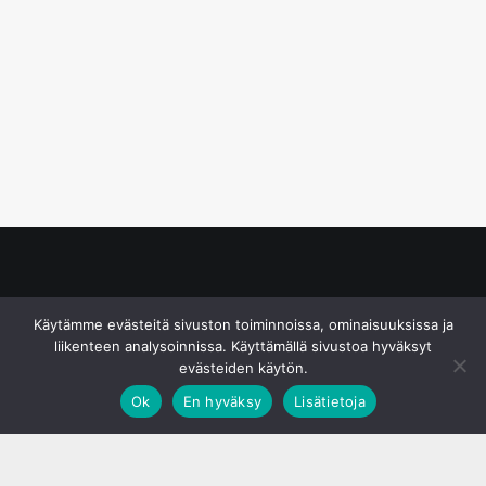
© S&J Media Oy
Käytämme evästeitä sivuston toiminnoissa, ominaisuuksissa ja
liikenteen analysoinnissa. Käyttämällä sivustoa hyväksyt
evästeiden käytön.
Ok
En hyväksy
Lisätietoja
;