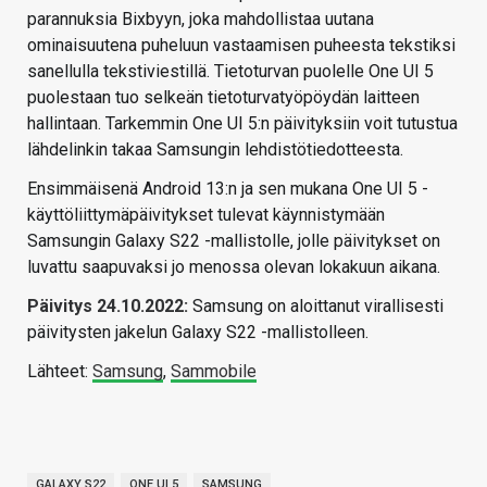
parannuksia Bixbyyn, joka mahdollistaa uutana
ominaisuutena puheluun vastaamisen puheesta tekstiksi
sanellulla tekstiviestillä. Tietoturvan puolelle One UI 5
puolestaan tuo selkeän tietoturvatyöpöydän laitteen
hallintaan. Tarkemmin One UI 5:n päivityksiin voit tutustua
lähdelinkin takaa Samsungin lehdistötiedotteesta.
Ensimmäisenä Android 13:n ja sen mukana One UI 5 -
käyttöliittymäpäivitykset tulevat käynnistymään
Samsungin Galaxy S22 -mallistolle, jolle päivitykset on
luvattu saapuvaksi jo menossa olevan lokakuun aikana.
Päivitys 24.10.2022:
Samsung on aloittanut virallisesti
päivitysten jakelun Galaxy S22 -mallistolleen.
Lähteet:
Samsung
,
Sammobile
GALAXY S22
ONE UI 5
SAMSUNG