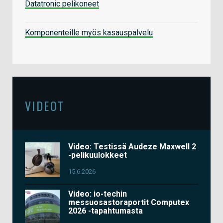
Datatronic pelikoneet
Komponenteille myös kasauspalvelu
VIDEOT
Video: Testissä Audeze Maxwell 2
-pelikuulokkeet
15.6.2026
Video: io-techin
messuosastoraportit Computex
2026 -tapahtumasta