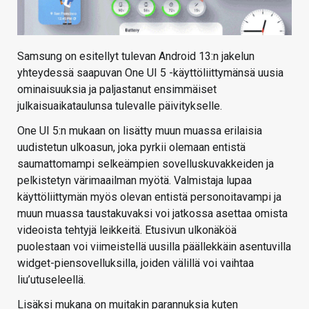
Samsung on esitellyt tulevan Android 13:n jakelun
yhteydessä saapuvan One UI 5 -käyttöliittymänsä uusia
ominaisuuksia ja paljastanut ensimmäiset
julkaisuaikataulunsa tulevalle päivitykselle.
One UI 5:n mukaan on lisätty muun muassa erilaisia
uudistetun ulkoasun, joka pyrkii olemaan entistä
saumattomampi selkeämpien sovelluskuvakkeiden ja
pelkistetyn värimaailman myötä. Valmistaja lupaa
käyttöliittymän myös olevan entistä personoitavampi ja
muun muassa taustakuvaksi voi jatkossa asettaa omista
videoista tehtyjä leikkeitä. Etusivun ulkonäköä
puolestaan voi viimeistellä uusilla päällekkäin asentuvilla
widget-piensovelluksilla, joiden välillä voi vaihtaa
liu’utuseleellä.
Lisäksi mukana on muitakin parannuksia kuten