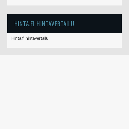
HINTA.FI HINTAVERTAILU
Hinta.fi hintavertailu