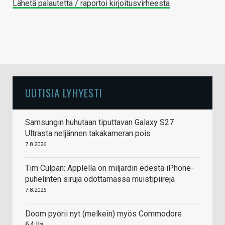
Lähetä palautetta / raportoi kirjoitusvirheestä
UUTISIA LYHYESTI
Samsungin huhutaan tiputtavan Galaxy S27
Ultrasta neljännen takakameran pois
7.8.2026
Tim Culpan: Applella on miljardin edestä iPhone-
puhelinten siruja odottamassa muistipiirejä
7.8.2026
Doom pyörii nyt (melkein) myös Commodore
64:llä