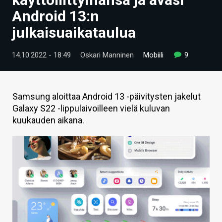
ARTIKKELIT
Android 13:n
julkaisuaikataulua
VIDEOT
TECHBBS
14.10.2022 - 18:49
Oskari Manninen
Mobiili
9
TIETOA
HINTA.FI
Samsung aloittaa Android 13 -päivitysten jakelut
Galaxy S22 -lippulaivoilleen vielä kuluvan
KAUPPA
kuukauden aikana.
VAIHDA TEEMA
HAKU