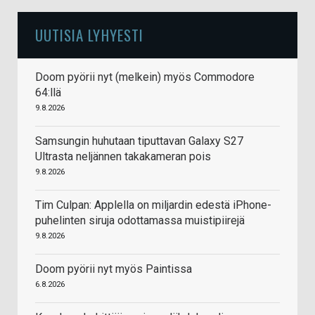
UUTISIA LYHYESTI
Doom pyörii nyt (melkein) myös Commodore
64:llä
9.8.2026
Samsungin huhutaan tiputtavan Galaxy S27
Ultrasta neljännen takakameran pois
9.8.2026
Tim Culpan: Applella on miljardin edestä iPhone-
puhelinten siruja odottamassa muistipiirejä
9.8.2026
Doom pyörii nyt myös Paintissa
6.8.2026