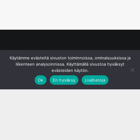
© S&J Media Oy
Käytämme evästeitä sivuston toiminnoissa, ominaisuuksissa ja
liikenteen analysoinnissa. Käyttämällä sivustoa hyväksyt
evästeiden käytön.
Ok
En hyväksy
Lisätietoja
;