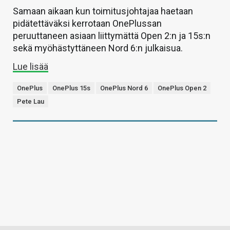
Samaan aikaan kun toimitusjohtajaa haetaan
pidätettäväksi kerrotaan OnePlussan
peruuttaneen asiaan liittymättä Open 2:n ja 15s:n
sekä myöhästyttäneen Nord 6:n julkaisua.
Lue lisää
OnePlus
OnePlus 15s
OnePlus Nord 6
OnePlus Open 2
Pete Lau