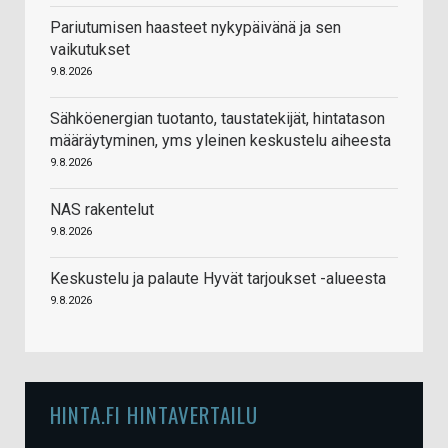
Pariutumisen haasteet nykypäivänä ja sen
vaikutukset
9.8.2026
Sähköenergian tuotanto, taustatekijät, hintatason
määräytyminen, yms yleinen keskustelu aiheesta
9.8.2026
NAS rakentelut
9.8.2026
Keskustelu ja palaute Hyvät tarjoukset -alueesta
9.8.2026
HINTA.FI HINTAVERTAILU