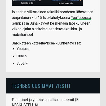
io-techin viikottainen tekniikkapodcast lähetetään
perjantaisin klo 15 live-lähetyksenä
YouTubessa
.
Sampsa ja Juha käyvät keskenään läpi kuluneen
viikon ajalta ajankohtaiset tietotekniikka- ja
mobiiliaiheet.
Jälkikäteen katseltavissa/kuunneltavissa:
Youtube
iTunes
Spotify
TECHBBS UUSIMMAT VIESTIT
Poliittiset ja yhteiskunnalliset meemit (EI
KESKUSTELUA)