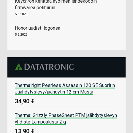
Keychron kehittää avoimen lähdekoodin
firmwarea pelihiiriin
5.8.2026
Honor uudisti logonsa
5.8.2026
Thermalright Peerless Assassin 120 SE Suoritin
Jäähdytyslevy/jäähdytin 12 cm Musta
34,90 €
Thermal Grizzly PhaseSheet PTM jäähdytyslevyn
yhdiste Lämpöalusta 2 g
13,90 €