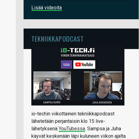
Lisää videoita
TEKNIIKKAPODCAST
io-techin viikottainen tekniikkapodcast
lähetetään perjantaisin klo 15 live-
lähetyksenä
YouTubessa
. Sampsa ja Juha
käyvät keskenään läpi kuluneen viikon ajalta