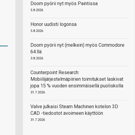
Doom pyörii nyt myös Paintissa
5.8.2026
Honor uudisti logonsa
5.8.2026
Doom pyörii nyt (melkein) myös Commodore
64:llä
3.8.2026
Counterpoint Research:
Mobiilijärjestelmäpiirien toimitukset laskivat
jopa 15 % vuoden ensimmäisellä puoliskolla
31.7.2026
Valve julkaisi Steam Machinen kotelon 3D
CAD -tiedostot avoimeen käyttöön
31.7.2026