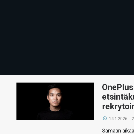
OnePluss
etsintäk
rekrytoi
14.1.2026 - 
Samaan aikaan