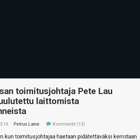
an toimitusjohtaja Pete Lau
uulutettu laittomista
nneista
23:16
/
Petrus Laine
Kommentit (13)
 kun toimitusjohtajaa haetaan pidätettäväksi kerrotaan