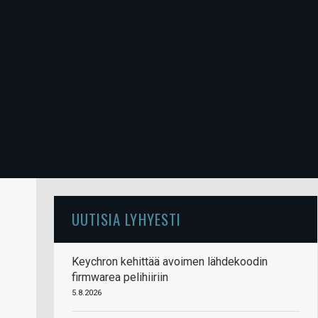
UUTISIA LYHYESTI
Keychron kehittää avoimen lähdekoodin
firmwarea pelihiiriin
5.8.2026