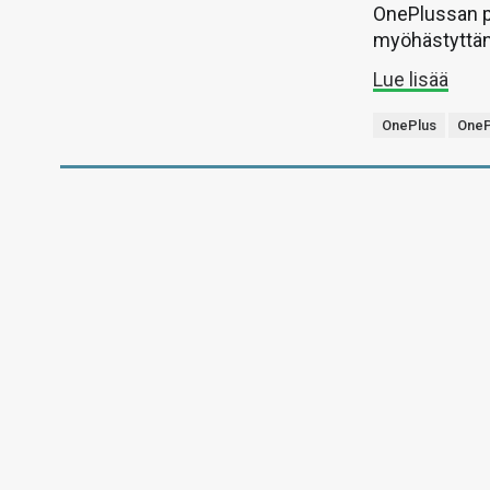
OnePlussan pe
myöhästyttän
Lue lisää
OnePlus
OneP