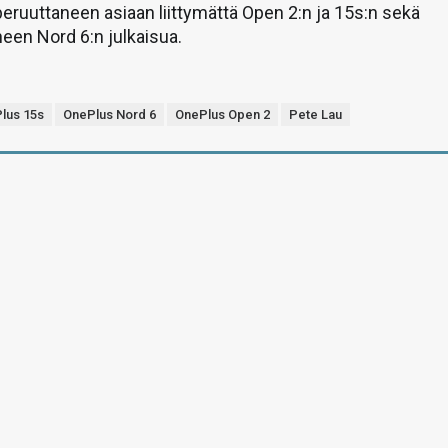
ruuttaneen asiaan liittymättä Open 2:n ja 15s:n sekä
een Nord 6:n julkaisua.
lus 15s
OnePlus Nord 6
OnePlus Open 2
Pete Lau