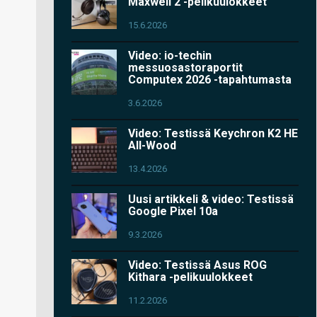
Maxwell 2 -pelikuulokkeet
15.6.2026
Video: io-techin
messuosastoraportit
Computex 2026 -tapahtumasta
3.6.2026
Video: Testissä Keychron K2 HE
All-Wood
13.4.2026
Uusi artikkeli & video: Testissä
Google Pixel 10a
9.3.2026
Video: Testissä Asus ROG
Kithara -pelikuulokkeet
11.2.2026