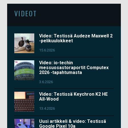
VIDEOT
Video: Testissä Audeze Maxwell 2
-pelikuulokkeet
15.6.2026
Video: io-techin
messuosastoraportit Computex
2026 -tapahtumasta
3.6.2026
Video: Testissä Keychron K2 HE
All-Wood
13.4.2026
Uusi artikkeli & video: Testissä
Google Pixel 10a