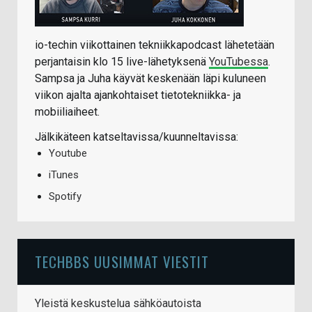
io-techin viikottainen tekniikkapodcast lähetetään
perjantaisin klo 15 live-lähetyksenä
YouTubessa
.
Sampsa ja Juha käyvät keskenään läpi kuluneen
viikon ajalta ajankohtaiset tietotekniikka- ja
mobiiliaiheet.
Jälkikäteen katseltavissa/kuunneltavissa:
Youtube
iTunes
Spotify
TECHBBS UUSIMMAT VIESTIT
Yleistä keskustelua sähköautoista