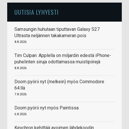
UUTISIA LYHYESTI
Samsungin huhutaan tiputtavan Galaxy S27
Ultrasta neljännen takakameran pois
8.8.2026
Tim Culpan: Applella on miljardin edestä iPhone-
puhelinten siruja odottamassa muistipiirejä
8.8.2026
Doom pyörii nyt (melkein) myös Commodore
64:llä
7.8.2026
Doom pyörii nyt myös Paintissa
6.8.2026
Keychron kehittää avoimen lähdekoodin