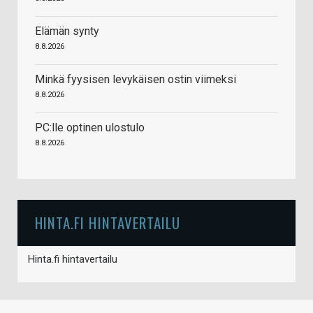
Elämän synty
8.8.2026
Minkä fyysisen levykäisen ostin viimeksi
8.8.2026
PC:lle optinen ulostulo
8.8.2026
HINTA.FI HINTAVERTAILU
Hinta.fi hintavertailu