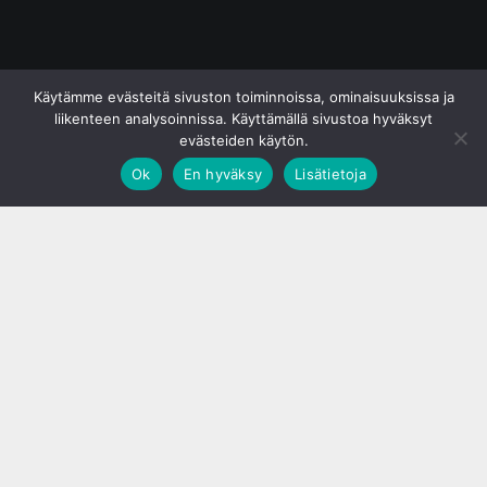
© S&J Media Oy
Käytämme evästeitä sivuston toiminnoissa, ominaisuuksissa ja
liikenteen analysoinnissa. Käyttämällä sivustoa hyväksyt
evästeiden käytön.
Ok
En hyväksy
Lisätietoja
;