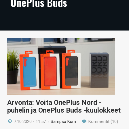
OnePlus Buds
ARTIKKELIT
VIDEOT
TECHBBS
TIETOA
HINTA.FI
KAUPPA
VAIHDA TEEMA
Arvonta: Voita OnePlus Nord -
HAKU
puhelin ja OnePlus Buds -kuulokkeet
7.10.2020 - 11:57
/
Sampsa Kurri
Kommentit (10)