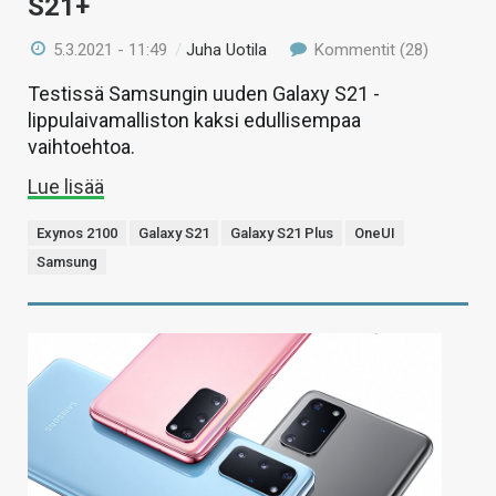
S21+
5.3.2021 - 11:49
/
Juha Uotila
Kommentit (28)
Testissä Samsungin uuden Galaxy S21 -
lippulaivamalliston kaksi edullisempaa
vaihtoehtoa.
Lue lisää
Exynos 2100
Galaxy S21
Galaxy S21 Plus
OneUI
Samsung