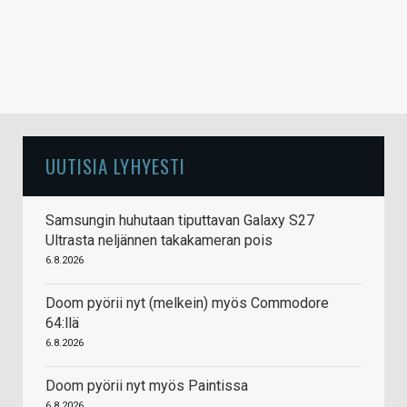
UUTISIA LYHYESTI
Samsungin huhutaan tiputtavan Galaxy S27
Ultrasta neljännen takakameran pois
6.8.2026
Doom pyörii nyt (melkein) myös Commodore
64:llä
6.8.2026
Doom pyörii nyt myös Paintissa
6.8.2026