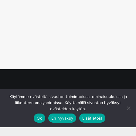
© S&J Media Oy
Käytämme evästeitä sivuston toiminnoissa, ominaisuuksissa ja
liikenteen analysoinnissa. Käyttämällä sivustoa hyväksyt
evästeiden käytön.
Ok
En hyväksy
Lisätietoja
;