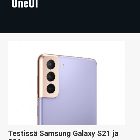
OneUI
ARTIKKELIT
VIDEOT
TECHBBS
TIETOA
HINTA.FI
KAUPPA
VAIHDA TEEMA
HAKU
Testissä Samsung Galaxy S21 ja