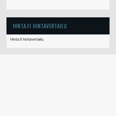
HINTA.FI HINTAVERTAILU
Hinta.fi hintavertailu