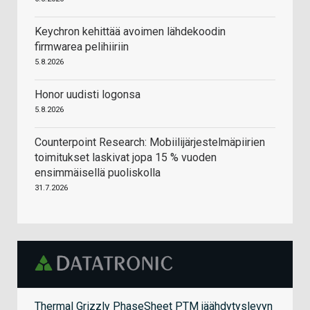
Keychron kehittää avoimen lähdekoodin
firmwarea pelihiiriin
5.8.2026
Honor uudisti logonsa
5.8.2026
Counterpoint Research: Mobiilijärjestelmäpiirien
toimitukset laskivat jopa 15 % vuoden
ensimmäisellä puoliskolla
31.7.2026
Thermal Grizzly PhaseSheet PTM jäähdytyslevyn