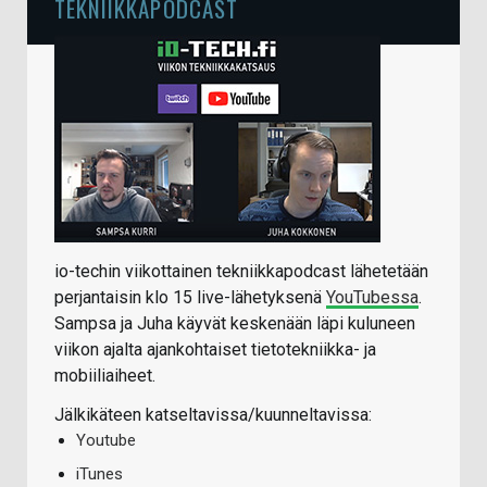
TEKNIIKKAPODCAST
io-techin viikottainen tekniikkapodcast lähetetään
perjantaisin klo 15 live-lähetyksenä
YouTubessa
.
Sampsa ja Juha käyvät keskenään läpi kuluneen
viikon ajalta ajankohtaiset tietotekniikka- ja
mobiiliaiheet.
Jälkikäteen katseltavissa/kuunneltavissa:
Youtube
iTunes