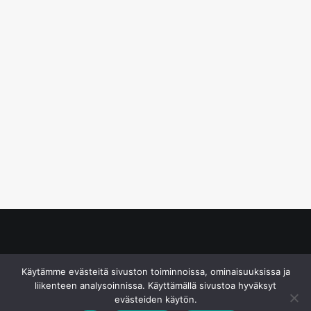
© S&J Media Oy
Käytämme evästeitä sivuston toiminnoissa, ominaisuuksissa ja
liikenteen analysoinnissa. Käyttämällä sivustoa hyväksyt
evästeiden käytön.