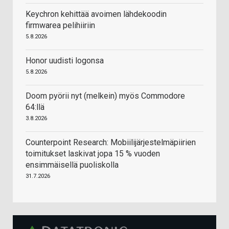
Keychron kehittää avoimen lähdekoodin
firmwarea pelihiiriin
5.8.2026
Honor uudisti logonsa
5.8.2026
Doom pyörii nyt (melkein) myös Commodore
64:llä
3.8.2026
Counterpoint Research: Mobiilijärjestelmäpiirien
toimitukset laskivat jopa 15 % vuoden
ensimmäisellä puoliskolla
31.7.2026