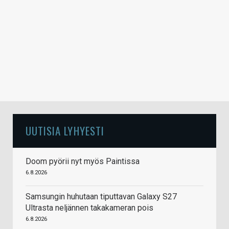
UUTISIA LYHYESTI
Doom pyörii nyt myös Paintissa
6.8.2026
Samsungin huhutaan tiputtavan Galaxy S27
Ultrasta neljännen takakameran pois
6.8.2026