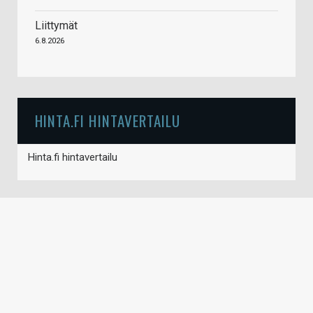
Liittymät
6.8.2026
HINTA.FI HINTAVERTAILU
Hinta.fi hintavertailu