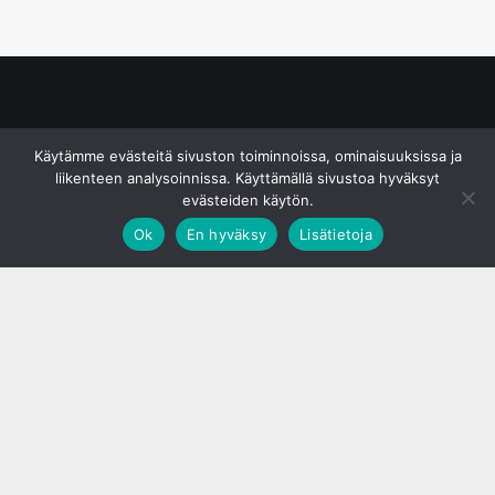
© S&J Media Oy
Käytämme evästeitä sivuston toiminnoissa, ominaisuuksissa ja
liikenteen analysoinnissa. Käyttämällä sivustoa hyväksyt
evästeiden käytön.
Ok
En hyväksy
Lisätietoja
;