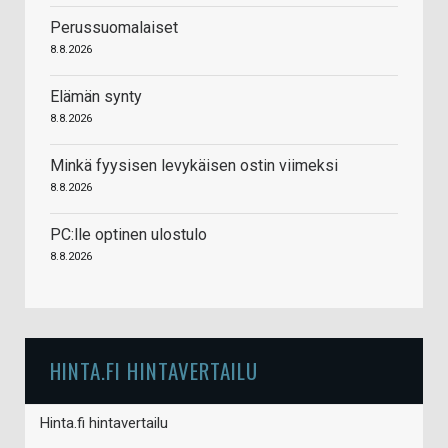
Perussuomalaiset
8.8.2026
Elämän synty
8.8.2026
Minkä fyysisen levykäisen ostin viimeksi
8.8.2026
PC:lle optinen ulostulo
8.8.2026
HINTA.FI HINTAVERTAILU
Hinta.fi hintavertailu