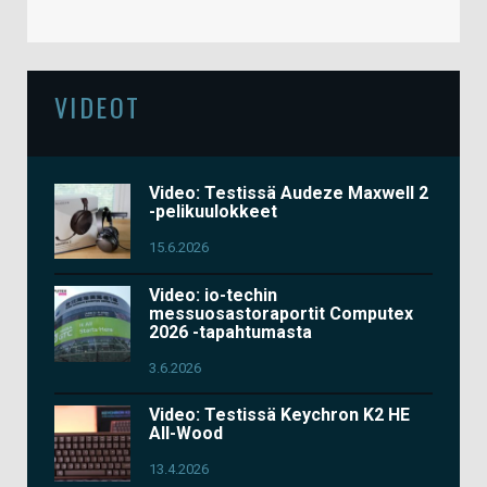
VIDEOT
Video: Testissä Audeze Maxwell 2
-pelikuulokkeet
15.6.2026
Video: io-techin
messuosastoraportit Computex
2026 -tapahtumasta
3.6.2026
Video: Testissä Keychron K2 HE
All-Wood
13.4.2026