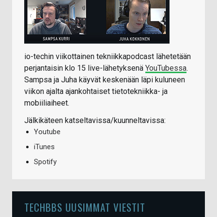
io-techin viikottainen tekniikkapodcast lähetetään
perjantaisin klo 15 live-lähetyksenä
YouTubessa
.
Sampsa ja Juha käyvät keskenään läpi kuluneen
viikon ajalta ajankohtaiset tietotekniikka- ja
mobiiliaiheet.
Jälkikäteen katseltavissa/kuunneltavissa:
Youtube
iTunes
Spotify
TECHBBS UUSIMMAT VIESTIT