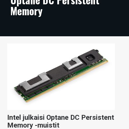
Memory
ARTIKKELIT
VIDEOT
TECHBBS
TIETOA
HINTA.FI
KAUPPA
VAIHDA TEEMA
HAKU
Intel julkaisi Optane DC Persistent
Memory -muistit