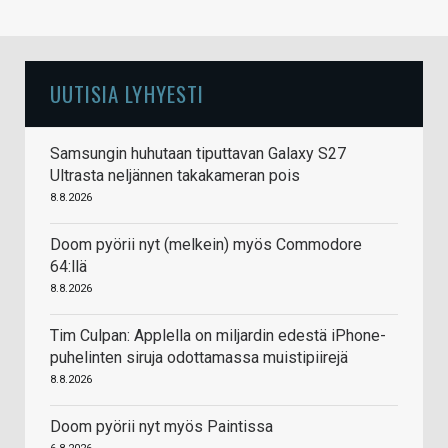
UUTISIA LYHYESTI
Samsungin huhutaan tiputtavan Galaxy S27
Ultrasta neljännen takakameran pois
8.8.2026
Doom pyörii nyt (melkein) myös Commodore
64:llä
8.8.2026
Tim Culpan: Applella on miljardin edestä iPhone-
puhelinten siruja odottamassa muistipiirejä
8.8.2026
Doom pyörii nyt myös Paintissa