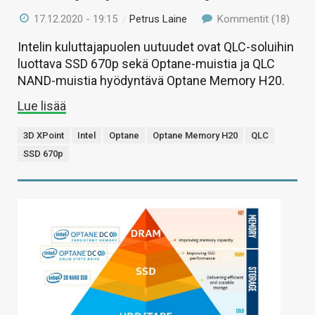
17.12.2020 - 19:15
/
Petrus Laine
Kommentit (18)
Intelin kuluttajapuolen uutuudet ovat QLC-soluihin
luottava SSD 670p sekä Optane-muistia ja QLC
NAND-muistia hyödyntävä Optane Memory H20.
Lue lisää
3D XPoint
Intel
Optane
Optane Memory H20
QLC
SSD 670p