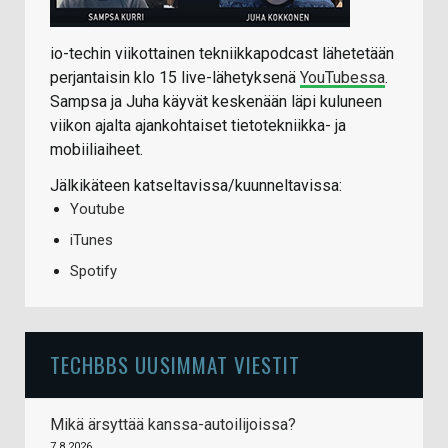
io-techin viikottainen tekniikkapodcast lähetetään
perjantaisin klo 15 live-lähetyksenä
YouTubessa
.
Sampsa ja Juha käyvät keskenään läpi kuluneen
viikon ajalta ajankohtaiset tietotekniikka- ja
mobiiliaiheet.
Jälkikäteen katseltavissa/kuunneltavissa:
Youtube
iTunes
Spotify
TECHBBS UUSIMMAT VIESTIT
Mikä ärsyttää kanssa-autoilijoissa?
7.8.2026