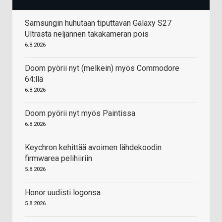
Samsungin huhutaan tiputtavan Galaxy S27
Ultrasta neljännen takakameran pois
6.8.2026
Doom pyörii nyt (melkein) myös Commodore
64:llä
6.8.2026
Doom pyörii nyt myös Paintissa
6.8.2026
Keychron kehittää avoimen lähdekoodin
firmwarea pelihiiriin
5.8.2026
Honor uudisti logonsa
5.8.2026