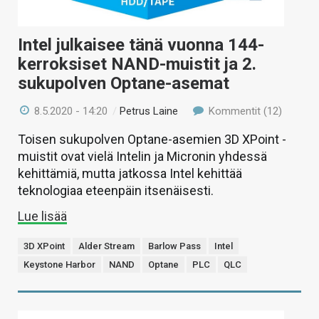
Intel julkaisee tänä vuonna 144-
kerroksiset NAND-muistit ja 2.
sukupolven Optane-asemat
8.5.2020 - 14:20
/
Petrus Laine
Kommentit (12)
Toisen sukupolven Optane-asemien 3D XPoint -
muistit ovat vielä Intelin ja Micronin yhdessä
kehittämiä, mutta jatkossa Intel kehittää
teknologiaa eteenpäin itsenäisesti.
Lue lisää
3D XPoint
Alder Stream
Barlow Pass
Intel
Keystone Harbor
NAND
Optane
PLC
QLC