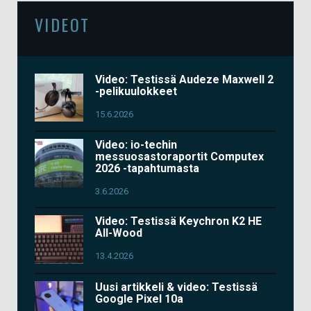
VIDEOT
Video: Testissä Audeze Maxwell 2
-pelikuulokkeet
15.6.2026
Video: io-techin
messuosastoraportit Computex
2026 -tapahtumasta
3.6.2026
Video: Testissä Keychron K2 HE
All-Wood
13.4.2026
Uusi artikkeli & video: Testissä
Google Pixel 10a