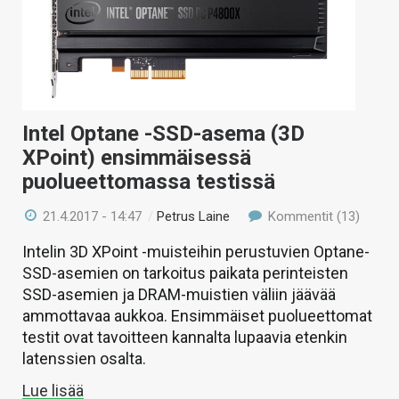
Intel Optane -SSD-asema (3D
XPoint) ensimmäisessä
puolueettomassa testissä
21.4.2017 - 14:47
/
Petrus Laine
Kommentit (13)
Intelin 3D XPoint -muisteihin perustuvien Optane-
SSD-asemien on tarkoitus paikata perinteisten
SSD-asemien ja DRAM-muistien väliin jäävää
ammottavaa aukkoa. Ensimmäiset puolueettomat
testit ovat tavoitteen kannalta lupaavia etenkin
latenssien osalta.
Lue lisää