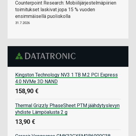
Counterpoint Research: Mobiilijärjestelmäpiirien
toimitukset laskivat jopa 15 % vuoden
ensimmäisellä puoliskolla
31.7.2026
Kingston Technology NV3 1 TB M.2 PCI Express
4.0 NVMe 3D NAND
158,90 €
Thermal Grizzly PhaseSheet PTM jäähdytyslevyn
yhdiste Lämpöalusta 2 g
13,90 €