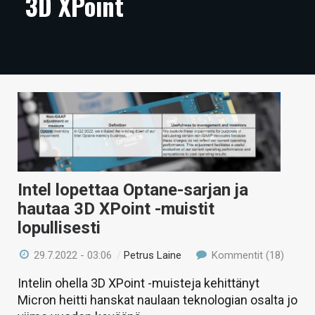
3D XPoint
ARTIKKELIT
VIDEOT
TECHBBS
TIETOA
HINTA.FI
KAUPPA
Intel lopettaa Optane-sarjan ja
VAIHDA TEEMA
hautaa 3D XPoint -muistit
lopullisesti
29.7.2022 - 03:06
/
Petrus Laine
Kommentit (18)
HAKU
Intelin ohella 3D XPoint -muisteja kehittänyt
Micron heitti hanskat naulaan teknologian osalta jo