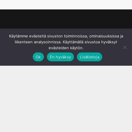
© S&J Media Oy
Käytämme evästeitä sivuston toiminnoissa, ominaisuuksissa ja
liikenteen analysoinnissa. Käyttämällä sivustoa hyväksyt
evästeiden käytön.
Ok
En hyväksy
Lisätietoja
;