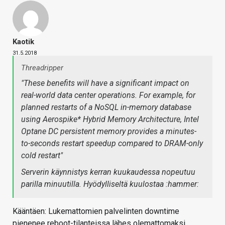
Kaotik
31.5.2018
Threadripper
"These benefits will have a significant impact on
real-world data center operations. For example, for
planned restarts of a NoSQL in-memory database
using Aerospike* Hybrid Memory Architecture, Intel
Optane DC persistent memory provides a minutes-
to-seconds restart speedup compared to DRAM-only
cold restart"
Serverin käynnistys kerran kuukaudessa nopeutuu
parilla minuutilla. Hyödylliseltä kuulostaa :hammer:
Kääntäen: Lukemattomien palvelinten downtime
pienenee reboot-tilanteissa lähes olemattomaksi.