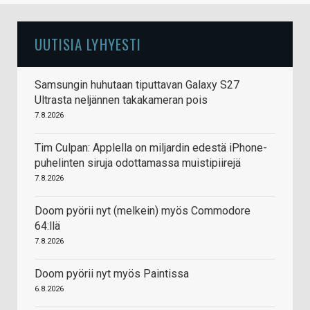
UUTISIA LYHYESTI
Samsungin huhutaan tiputtavan Galaxy S27
Ultrasta neljännen takakameran pois
7.8.2026
Tim Culpan: Applella on miljardin edestä iPhone-
puhelinten siruja odottamassa muistipiirejä
7.8.2026
Doom pyörii nyt (melkein) myös Commodore
64:llä
7.8.2026
Doom pyörii nyt myös Paintissa
6.8.2026