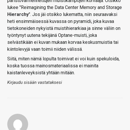
paristovarmennettujen muistikampojen korvaaja. Otsikko
lukee "Reimagining the Data Center Memory and Storage
Hierarchy
". Jos jäi otsikko lukematta, niin seuraavaksi
heti ensimmäisessä kuvassa on pyramidi, joka kuvaa
tietokoneiden nykyistä muistihierarkiaa ja sinne väliin on
työntynyt uutena tekijänä Optane-muisti, joka
selvästikään ei kuvan mukaan korvaa keskusmuistia tai
kiintolevyjä vaan toimii niiden välissä.
Siitä, miten nämä lopulta toimivat ei voi kuin spekuloida,
koska tuossa mainosmateriaalissa ei mainita
kaistanleveyksistä yhtään mitään.
Kirjaudu sisään vastataksesi