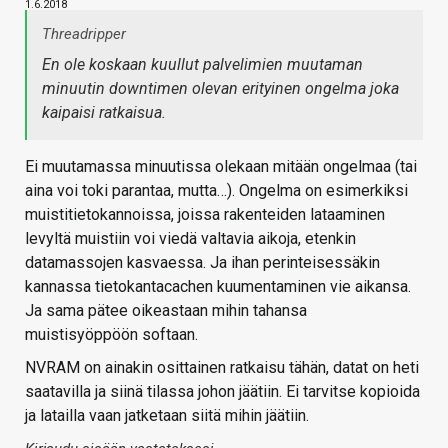
1.6.2018
Threadripper
En ole koskaan kuullut palvelimien muutaman
minuutin downtimen olevan erityinen ongelma joka
kaipaisi ratkaisua.
Ei muutamassa minuutissa olekaan mitään ongelmaa (tai
aina voi toki parantaa, mutta…). Ongelma on esimerkiksi
muistitietokannoissa, joissa rakenteiden lataaminen
levyltä muistiin voi viedä valtavia aikoja, etenkin
datamassojen kasvaessa. Ja ihan perinteisessäkin
kannassa tietokantacachen kuumentaminen vie aikansa.
Ja sama pätee oikeastaan mihin tahansa
muistisyöppöön softaan.
NVRAM on ainakin osittainen ratkaisu tähän, datat on heti
saatavilla ja siinä tilassa johon jäätiin. Ei tarvitse kopioida
ja latailla vaan jatketaan siitä mihin jäätiin.