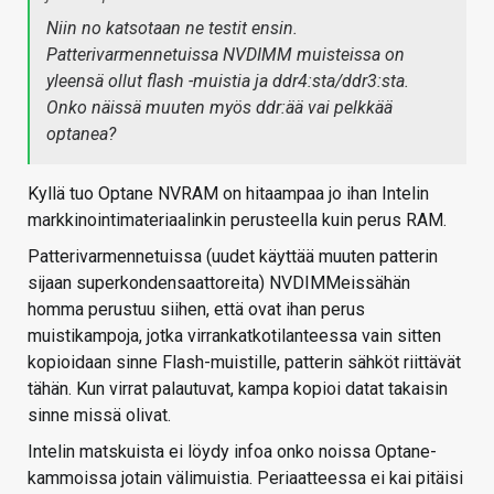
Niin no katsotaan ne testit ensin.
Patterivarmennetuissa NVDIMM muisteissa on
yleensä ollut flash -muistia ja ddr4:sta/ddr3:sta.
Onko näissä muuten myös ddr:ää vai pelkkää
optanea?
Kyllä tuo Optane NVRAM on hitaampaa jo ihan Intelin
markkinointimateriaalinkin perusteella kuin perus RAM.
Patterivarmennetuissa (uudet käyttää muuten patterin
sijaan superkondensaattoreita) NVDIMMeissähän
homma perustuu siihen, että ovat ihan perus
muistikampoja, jotka virrankatkotilanteessa vain sitten
kopioidaan sinne Flash-muistille, patterin sähköt riittävät
tähän. Kun virrat palautuvat, kampa kopioi datat takaisin
sinne missä olivat.
Intelin matskuista ei löydy infoa onko noissa Optane-
kammoissa jotain välimuistia. Periaatteessa ei kai pitäisi