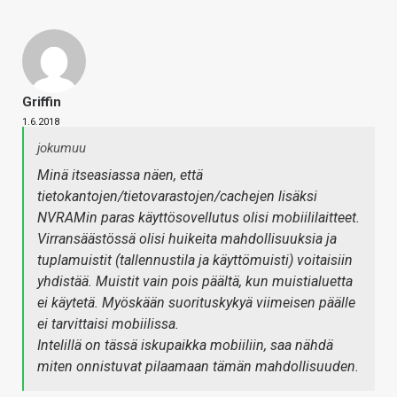
Griffin
1.6.2018
jokumuu
Minä itseasiassa näen, että
tietokantojen/tietovarastojen/cachejen lisäksi
NVRAMin paras käyttösovellutus olisi mobiililaitteet.
Virransäästössä olisi huikeita mahdollisuuksia ja
tuplamuistit (tallennustila ja käyttömuisti) voitaisiin
yhdistää. Muistit vain pois päältä, kun muistialuetta
ei käytetä. Myöskään suorituskykyä viimeisen päälle
ei tarvittaisi mobiilissa.
Intelillä on tässä iskupaikka mobiiliin, saa nähdä
miten onnistuvat pilaamaan tämän mahdollisuuden.