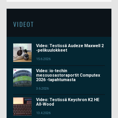
VIDEOT
Video: Testissä Audeze Maxwell 2
-pelikuulokkeet
15.6.2026
Video: io-techin
messuosastoraportit Computex
2026 -tapahtumasta
3.6.2026
Video: Testissä Keychron K2 HE
All-Wood
13.4.2026