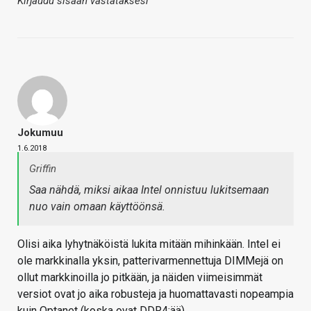
Kirjaudu sisään vastataksesi
Jokumuu
1.6.2018
Griffin
Saa nähdä, miksi aikaa Intel onnistuu lukitsemaan
nuo vain omaan käyttöönsä.
Olisi aika lyhytnäköistä lukita mitään mihinkään. Intel ei
ole markkinalla yksin, patterivarmennettuja DIMMejä on
ollut markkinoilla jo pitkään, ja näiden viimeisimmät
versiot ovat jo aika robusteja ja huomattavasti nopeampia
kuin Optanet (koska ovat DDR4:ää).