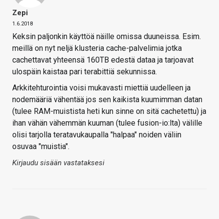
Zepi
1.6.2018
Keksin paljonkin käyttöä näille omissa duuneissa. Esim.
meillä on nyt neljä klusteria cache-palvelimia jotka
cachettavat yhteensä 160TB edestä dataa ja tarjoavat
ulospäin kaistaa pari terabittiä sekunnissa.
Arkkitehturointia voisi mukavasti miettiä uudelleen ja
nodemääriä vähentää jos sen kaikista kuumimman datan
(tulee RAM-muistista heti kun sinne on sitä cachetettu) ja
ihan vähän vähemmän kuuman (tulee fusion-io:lta) välille
olisi tarjolla teratavukaupalla "halpaa" noiden väliin
osuvaa "muistia".
Kirjaudu sisään vastataksesi