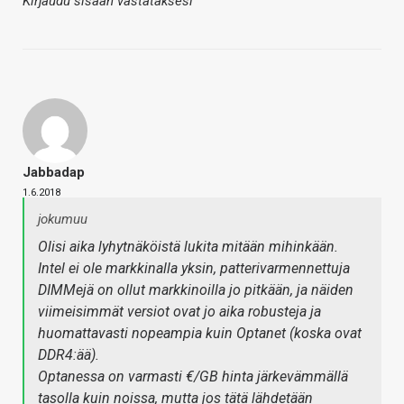
Kirjaudu sisään vastataksesi
Jabbadap
1.6.2018
jokumuu
Olisi aika lyhytnäköistä lukita mitään mihinkään.
Intel ei ole markkinalla yksin, patterivarmennettuja
DIMMejä on ollut markkinoilla jo pitkään, ja näiden
viimeisimmät versiot ovat jo aika robusteja ja
huomattavasti nopeampia kuin Optanet (koska ovat
DDR4:ää).
Optanessa on varmasti €/GB hinta järkevämmällä
tasolla kuin noissa, mutta jos tätä lähdetään