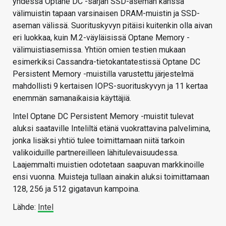
yhdessä Optane DC -sarjan SSD-aseman kanssa
välimuistin tapaan varsinaisen DRAM-muistin ja SSD-
aseman välissä. Suorituskyvyn pitäisi kuitenkin olla aivan
eri luokkaa, kuin M.2-väyläisissä Optane Memory -
välimuistiasemissa. Yhtiön omien testien mukaan
esimerkiksi Cassandra-tietokantatestissä Optane DC
Persistent Memory -muistilla varustettu järjestelmä
mahdollisti 9 kertaisen IOPS-suorituskyvyn ja 11 kertaa
enemmän samanaikaisia käyttäjiä.
Intel Optane DC Persistent Memory -muistit tulevat
aluksi saataville Inteliltä etänä vuokrattavina palvelimina,
jonka lisäksi yhtiö tulee toimittamaan niitä tarkoin
valikoiduille partnereilleen lähitulevaisuudessa.
Laajemmalti muistien odotetaan saapuvan markkinoille
ensi vuonna. Muisteja tullaan ainakin aluksi toimittamaan
128, 256 ja 512 gigatavun kampoina.
Lähde:
Intel