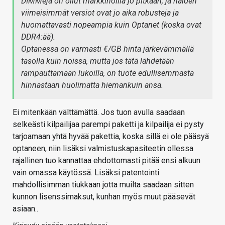
DIMMejä on ollut markkinoilla jo pitkään, ja näiden
viimeisimmät versiot ovat jo aika robusteja ja
huomattavasti nopeampia kuin Optanet (koska ovat
DDR4:ää).
Optanessa on varmasti €/GB hinta järkevämmällä
tasolla kuin noissa, mutta jos tätä lähdetään
rampauttamaan lukoilla, on tuote edullisemmasta
hinnastaan huolimatta hiemankuin ansa.
Ei mitenkään välttämättä. Jos tuon avulla saadaan
selkeästi kilpailijaa parempi paketti ja kilpailija ei pysty
tarjoamaan yhtä hyvää pakettia, koska sillä ei ole pääsyä
optaneen, niin lisäksi valmistuskapasiteetin ollessa
rajallinen tuo kannattaa ehdottomasti pitää ensi alkuun
vain omassa käytössä. Lisäksi patentointi
mahdollisimman tiukkaan jotta muilta saadaan sitten
kunnon lisenssimaksut, kunhan myös muut pääsevät
asiaan..