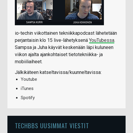
io-techin viikottainen tekniikkapodcast lähetetään
perjantaisin klo 15 live-lähetyksenä
YouTubessa
.
Sampsa ja Juha käyvät keskenään läpi kuluneen
viikon ajalta ajankohtaiset tietotekniikka- ja
mobiiliaiheet.
Jälkikäteen katseltavissa/kuunneltavissa:
Youtube
iTunes
Spotify
TECHBBS UUSIMMAT VIESTIT