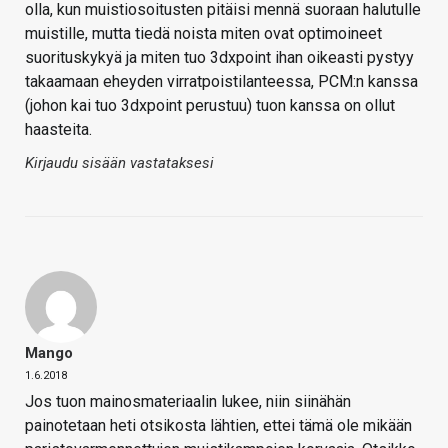
olla, kun muistiosoitusten pitäisi mennä suoraan halutulle
muistille, mutta tiedä noista miten ovat optimoineet
suorituskykyä ja miten tuo 3dxpoint ihan oikeasti pystyy
takaamaan eheyden virratpoistilanteessa, PCM:n kanssa
(johon kai tuo 3dxpoint perustuu) tuon kanssa on ollut
haasteita.
Kirjaudu sisään vastataksesi
Mango
1.6.2018
Jos tuon mainosmateriaalin lukee, niin siinähän
painotetaan heti otsikosta lähtien, ettei tämä ole mikään