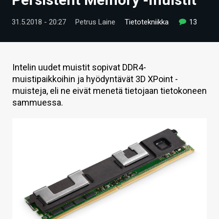
ARTIKKELIT
31.5.2018 - 20:27
Petrus Laine
Tietotekniikka
13
VIDEOT
TECHBBS
Intelin uudet muistit sopivat DDR4-
TIETOA
muistipaikkoihin ja hyödyntävät 3D XPoint -
muisteja, eli ne eivät menetä tietojaan tietokoneen
HINTA.FI
sammuessa.
KAUPPA
VAIHDA TEEMA
HAKU