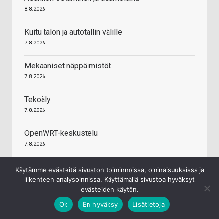
8.8.2026
Kuitu talon ja autotallin välille
7.8.2026
Mekaaniset näppäimistöt
7.8.2026
Tekoäly
7.8.2026
OpenWRT-keskustelu
7.8.2026
Käytämme evästeitä sivuston toiminnoissa, ominaisuuksissa ja
liikenteen analysoinnissa. Käyttämällä sivustoa hyväksyt
evästeiden käytön.
HINTA.FI HINTAVERTAILU
Ok
En hyväksy
Lisätietoja