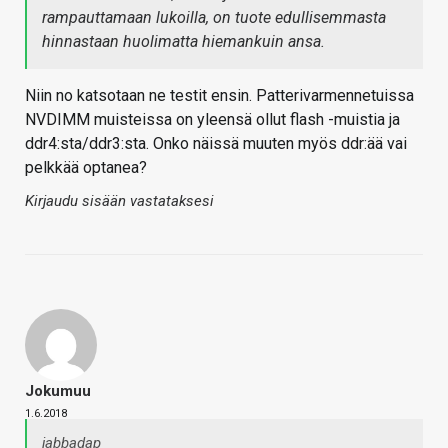
rampauttamaan lukoilla, on tuote edullisemmasta
hinnastaan huolimatta hiemankuin ansa.
Niin no katsotaan ne testit ensin. Patterivarmennetuissa
NVDIMM muisteissa on yleensä ollut flash -muistia ja
ddr4:sta/ddr3:sta. Onko näissä muuten myös ddr:ää vai
pelkkää optanea?
Kirjaudu sisään vastataksesi
Jokumuu
1.6.2018
jabbadap