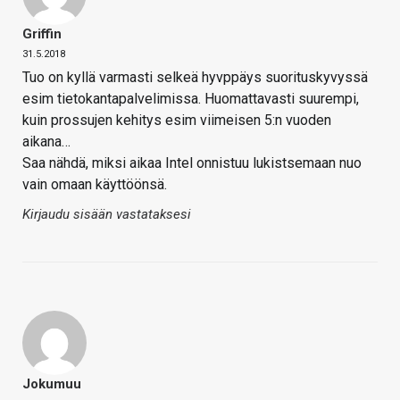
Griffin
31.5.2018
Tuo on kyllä varmasti selkeä hyvppäys suorituskyvyssä
esim tietokantapalvelimissa. Huomattavasti suurempi,
kuin prossujen kehitys esim viimeisen 5:n vuoden
aikana…
Saa nähdä, miksi aikaa Intel onnistuu lukistsemaan nuo
vain omaan käyttöönsä.
Kirjaudu sisään vastataksesi
Jokumuu