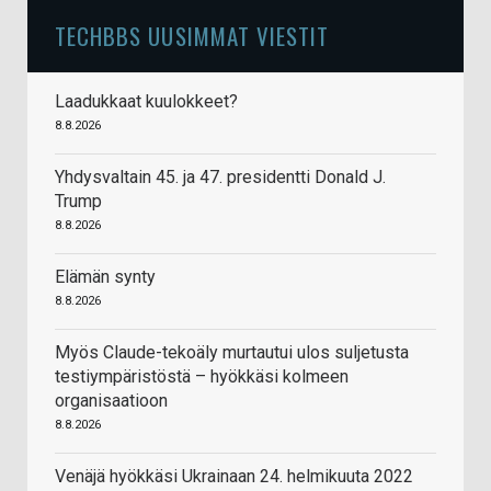
TECHBBS UUSIMMAT VIESTIT
Laadukkaat kuulokkeet?
8.8.2026
Yhdysvaltain 45. ja 47. presidentti Donald J.
Trump
8.8.2026
Elämän synty
8.8.2026
Myös Claude-tekoäly murtautui ulos suljetusta
testiympäristöstä – hyökkäsi kolmeen
organisaatioon
8.8.2026
Venäjä hyökkäsi Ukrainaan 24. helmikuuta 2022