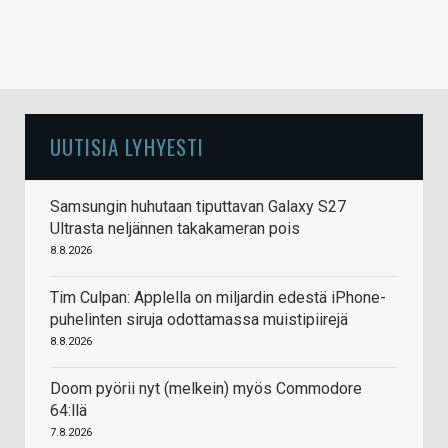
UUTISIA LYHYESTI
Samsungin huhutaan tiputtavan Galaxy S27
Ultrasta neljännen takakameran pois
8.8.2026
Tim Culpan: Applella on miljardin edestä iPhone-
puhelinten siruja odottamassa muistipiirejä
8.8.2026
Doom pyörii nyt (melkein) myös Commodore
64:llä
7.8.2026