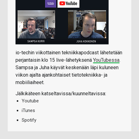
io-techin viikottainen tekniikkapodcast lähetetään
perjantaisin klo 15 live-lähetyksenä
YouTubessa
.
Sampsa ja Juha käyvät keskenään läpi kuluneen
viikon ajalta ajankohtaiset tietotekniikka- ja
mobiiliaiheet.
Jälkikäteen katseltavissa/kuunneltavissa:
Youtube
iTunes
Spotify