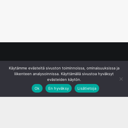
© S&J Media Oy
Käytämme evästeitä sivuston toiminnoissa, ominaisuuksissa ja
liikenteen analysoinnissa. Käyttämällä sivustoa hyväksyt
evästeiden käytön.
Ok
En hyväksy
Lisätietoja
;