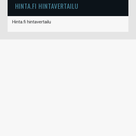
HINTA.FI HINTAVERTAILU
Hinta.fi hintavertailu