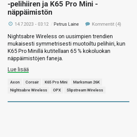
-pelihiiren ja K65 Pro Mini -
näppäimistön
14.7.2023 - 03:12
/
Petrus Laine
Kommentit (4)
Nightsabre Wireless on uusimpien trendien
mukaisesti symmetrisesti muotoiltu pelihiiri, kun
K65 Pro Minillä kutitellaan 65 % kokoluokan
näppäimistöjen faneja.
Lue lisää
Axon
Corsair
K65 Pro Mini
Marksman 26K
Nightsabre Wireless
OPX
Slipstream Wireless