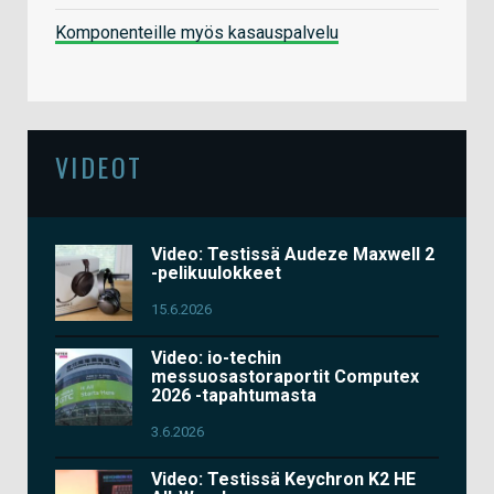
Komponenteille myös kasauspalvelu
VIDEOT
Video: Testissä Audeze Maxwell 2
-pelikuulokkeet
15.6.2026
Video: io-techin
messuosastoraportit Computex
2026 -tapahtumasta
3.6.2026
Video: Testissä Keychron K2 HE