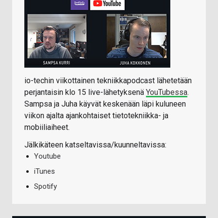
io-techin viikottainen tekniikkapodcast lähetetään
perjantaisin klo 15 live-lähetyksenä
YouTubessa
.
Sampsa ja Juha käyvät keskenään läpi kuluneen
viikon ajalta ajankohtaiset tietotekniikka- ja
mobiiliaiheet.
Jälkikäteen katseltavissa/kuunneltavissa:
Youtube
iTunes
Spotify