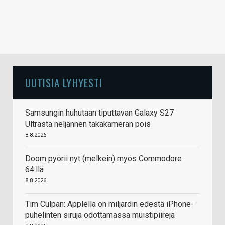
UUTISIA LYHYESTI
Samsungin huhutaan tiputtavan Galaxy S27
Ultrasta neljännen takakameran pois
8.8.2026
Doom pyörii nyt (melkein) myös Commodore
64:llä
8.8.2026
Tim Culpan: Applella on miljardin edestä iPhone-
puhelinten siruja odottamassa muistipiirejä