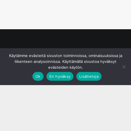
© S&J Media Oy
Käytämme evästeitä sivuston toiminnoissa, ominaisuuksissa ja
liikenteen analysoinnissa. Käyttämällä sivustoa hyväksyt
evästeiden käytön.
Ok
En hyväksy
Lisätietoja
;