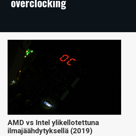
overclocking
ARTIKKELIT
VIDEOT
TECHBBS
TIETOA
HINTA.FI
KAUPPA
VAIHDA TEEMA
HAKU
AMD vs Intel ylikellotettuna
ilmajäähdytyksellä (2019)