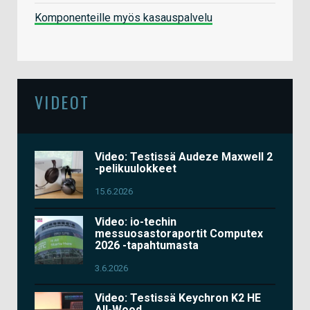
Komponenteille myös kasauspalvelu
VIDEOT
Video: Testissä Audeze Maxwell 2
-pelikuulokkeet
15.6.2026
Video: io-techin
messuosastoraportit Computex
2026 -tapahtumasta
3.6.2026
Video: Testissä Keychron K2 HE
All-Wood