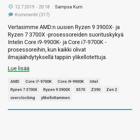
12.7.2019 - 20:18
/
Sampsa Kurri
Kommentit (317)
Vertasimme AMD:n uusien Ryzen 9 3900X- ja
Ryzen 7 3700X -prosessoreiden suorituskykyä
Intelin Core i9-9900K- ja Core i7-9700K -
prosessoreihin, kun kaikki olivat
ilmajäähdytyksellä tappiin ylikellotettuja.
Lue lisää
AMD
Core i7-9700K
Core i9-9900K
Intel
Ryzen 7 3700X
Ryzen 9 3900X
X570
Z390
Zen 2
overclocking
ylikellottaminen