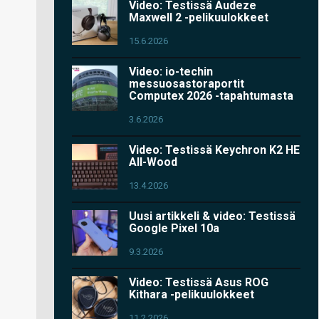
Video: Testissä Audeze
Maxwell 2 -pelikuulokkeet
15.6.2026
Video: io-techin
messuosastoraportit
Computex 2026 -tapahtumasta
3.6.2026
Video: Testissä Keychron K2 HE
All-Wood
13.4.2026
Uusi artikkeli & video: Testissä
Google Pixel 10a
9.3.2026
Video: Testissä Asus ROG
Kithara -pelikuulokkeet
11.2.2026