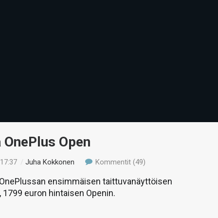
ä OnePlus Open
 17:37
/
Juha Kokkonen
Kommentit (49)
nePlussan ensimmäisen taittuvanäyttöisen
 1799 euron hintaisen Openin.