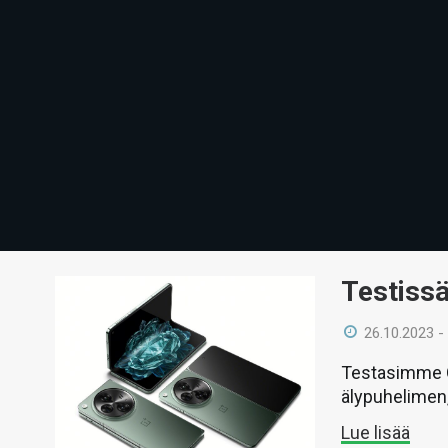
Testiss
26.10.2023 -
Testasimme O
älypuhelimen,
Lue lisää