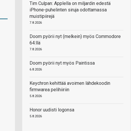
Tim Culpan: Applella on miljardin edestä
iPhone-puhelinten siruja odottamassa
muistipiirejä
7.8.2026
Doom pyörii nyt (melkein) myös Commodore
64:llä
7.8.2026
Doom pyörii nyt myös Paintissa
6.8.2026
Keychron kehittää avoimen lähdekoodin
firmwarea pelihiiriin
5.8.2026
Honor uudisti logonsa
5.8.2026