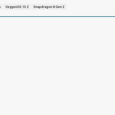
n
OxygenOS 13.2
Snapdragon 8 Gen 2