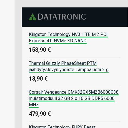
Kingston Technology NV3 1 TB M.2 PCI
Express 4.0 NVMe 3D NAND
158,90 €
Thermal Grizzly PhaseSheet PTM
jäähdytyslevyn yhdiste Lämpöalusta 2 g
13,90 €
Corsair Vengeance CMK32GX5M2B6000C38
muistimoduuli 32 GB 2 x 16 GB DDR5 6000
MHz
479,90 €
Kingston Technology FURY Beast