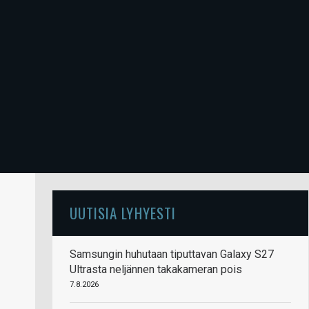
UUTISIA LYHYESTI
Samsungin huhutaan tiputtavan Galaxy S27
Ultrasta neljännen takakameran pois
7.8.2026