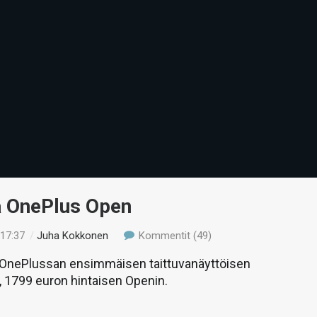
ä OnePlus Open
 17:37
/
Juha Kokkonen
Kommentit (49)
nePlussan ensimmäisen taittuvanäyttöisen
 1799 euron hintaisen Openin.