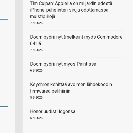
Tim Culpan: Applella on miljardin edestä
iPhone-puhelinten siruja odottamassa
muistipiirejä
7.8.2026
Doom pyörii nyt (melkein) myös Commodore
64:llä
7.8.2026
Doom pyörii nyt myös Paintissa
6.8.2026
Keychron kehittää avoimen lähdekoodin
firmwarea pelihiiriin
5.8.2026
Honor uudisti logonsa
5.8.2026