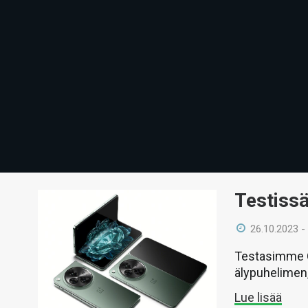
Testiss
26.10.2023 -
Testasimme O
älypuhelimen,
Lue lisää