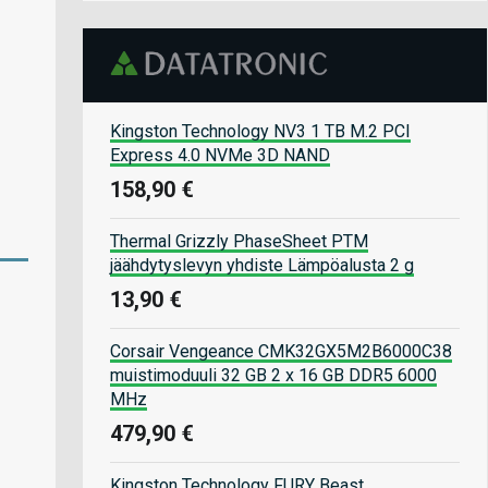
Kingston Technology NV3 1 TB M.2 PCI
Express 4.0 NVMe 3D NAND
158,90 €
Thermal Grizzly PhaseSheet PTM
jäähdytyslevyn yhdiste Lämpöalusta 2 g
13,90 €
Corsair Vengeance CMK32GX5M2B6000C38
muistimoduuli 32 GB 2 x 16 GB DDR5 6000
MHz
479,90 €
Kingston Technology FURY Beast