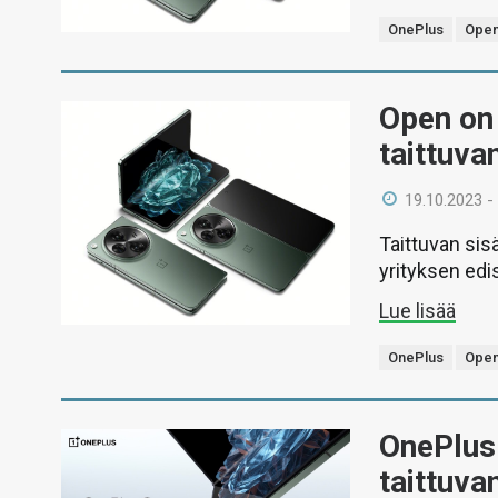
OnePlus
Ope
Open on
taittuva
19.10.2023 -
Taittuvan si
yrityksen edi
Lue lisää
OnePlus
Ope
OnePlus
taittuva