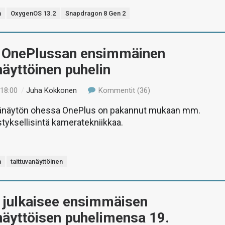
n
OxygenOS 13.2
Snapdragon 8 Gen 2
 OnePlussan ensimmäinen
näyttöinen puhelin
 18:00
/
Juha Kokkonen
Kommentit (36)
sänäytön ohessa OnePlus on pakannut mukaan mm.
styksellisintä kameratekniikkaa.
n
taittuvanäyttöinen
 julkaisee ensimmäisen
näyttöisen puhelimensa 19.