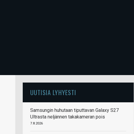
UUTISIA LYHYESTI
Samsungin huhutaan tiputtavan Galaxy S27
Ultrasta neljännen takakameran pois
7.8.2026