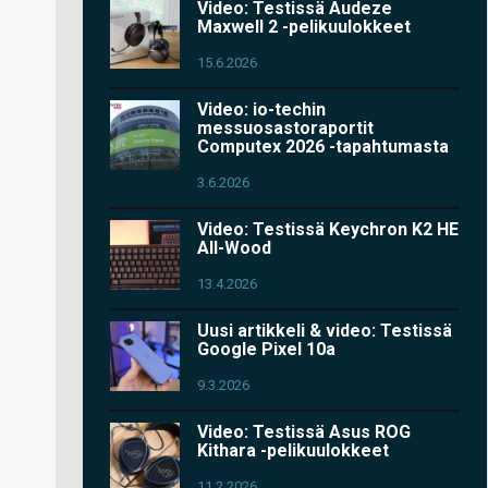
Video: Testissä Audeze
Maxwell 2 -pelikuulokkeet
15.6.2026
Video: io-techin
messuosastoraportit
Computex 2026 -tapahtumasta
3.6.2026
Video: Testissä Keychron K2 HE
All-Wood
13.4.2026
Uusi artikkeli & video: Testissä
Google Pixel 10a
9.3.2026
Video: Testissä Asus ROG
Kithara -pelikuulokkeet
11.2.2026