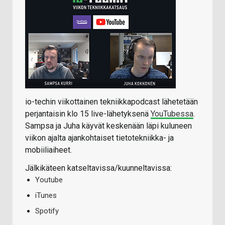
io-techin viikottainen tekniikkapodcast lähetetään
perjantaisin klo 15 live-lähetyksenä
YouTubessa
.
Sampsa ja Juha käyvät keskenään läpi kuluneen
viikon ajalta ajankohtaiset tietotekniikka- ja
mobiiliaiheet.
Jälkikäteen katseltavissa/kuunneltavissa:
Youtube
iTunes
Spotify