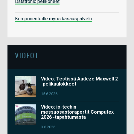
Datatronic pelikoneet
Komponenteille myös kasauspalvelu
VIDEOT
Video: Testissä Audeze Maxwell 2
-pelikuulokkeet
15.6.2026
Video: io-techin
messuosastoraportit Computex
2026 -tapahtumasta
3.6.2026