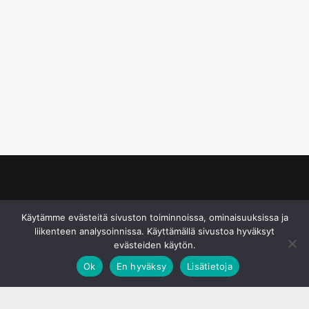
© S&J Media Oy
Käytämme evästeitä sivuston toiminnoissa, ominaisuuksissa ja
liikenteen analysoinnissa. Käyttämällä sivustoa hyväksyt
evästeiden käytön.
Ok
En hyväksy
Lisätietoja
;