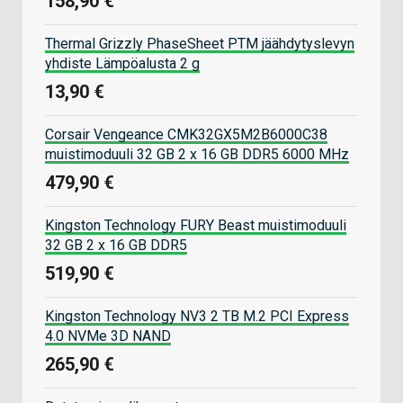
158,90 €
Thermal Grizzly PhaseSheet PTM jäähdytyslevyn
yhdiste Lämpöalusta 2 g
13,90 €
Corsair Vengeance CMK32GX5M2B6000C38
muistimoduuli 32 GB 2 x 16 GB DDR5 6000 MHz
479,90 €
Kingston Technology FURY Beast muistimoduuli
32 GB 2 x 16 GB DDR5
519,90 €
Kingston Technology NV3 2 TB M.2 PCI Express
4.0 NVMe 3D NAND
265,90 €