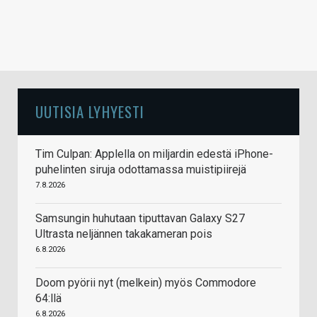
UUTISIA LYHYESTI
Tim Culpan: Applella on miljardin edestä iPhone-
puhelinten siruja odottamassa muistipiirejä
7.8.2026
Samsungin huhutaan tiputtavan Galaxy S27
Ultrasta neljännen takakameran pois
6.8.2026
Doom pyörii nyt (melkein) myös Commodore
64:llä
6.8.2026