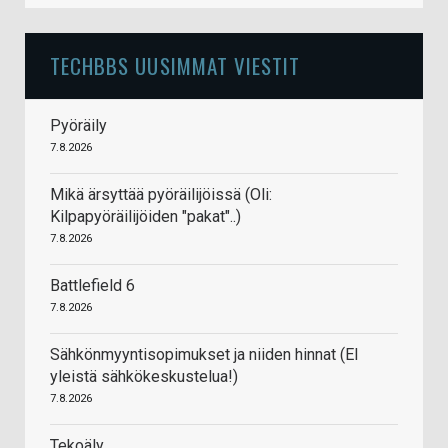
TECHBBS UUSIMMAT VIESTIT
Pyöräily
7.8.2026
Mikä ärsyttää pyöräilijöissä (Oli:
Kilpapyöräilijöiden "pakat"..)
7.8.2026
Battlefield 6
7.8.2026
Sähkönmyyntisopimukset ja niiden hinnat (EI
yleistä sähkökeskustelua!)
7.8.2026
Tekoäly