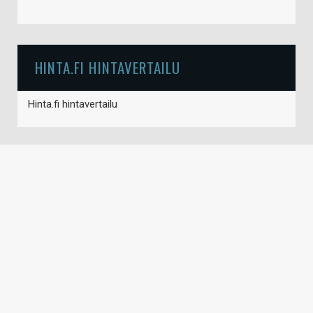
HINTA.FI HINTAVERTAILU
Hinta.fi hintavertailu