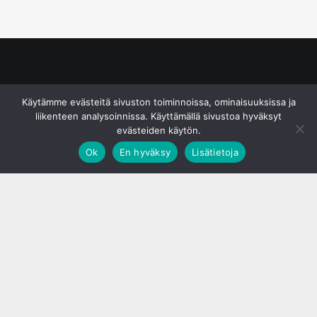
© S&J Media Oy
Käytämme evästeitä sivuston toiminnoissa, ominaisuuksissa ja
liikenteen analysoinnissa. Käyttämällä sivustoa hyväksyt
evästeiden käytön.
Ok
En hyväksy
Lisätietoja
;