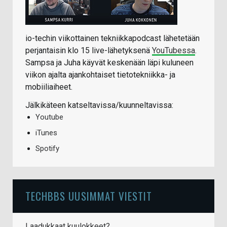
io-techin viikottainen tekniikkapodcast lähetetään
perjantaisin klo 15 live-lähetyksenä
YouTubessa
.
Sampsa ja Juha käyvät keskenään läpi kuluneen
viikon ajalta ajankohtaiset tietotekniikka- ja
mobiiliaiheet.
Jälkikäteen katseltavissa/kuunneltavissa:
Youtube
iTunes
Spotify
TECHBBS UUSIMMAT VIESTIT
Laadukkaat kuulokkeet?