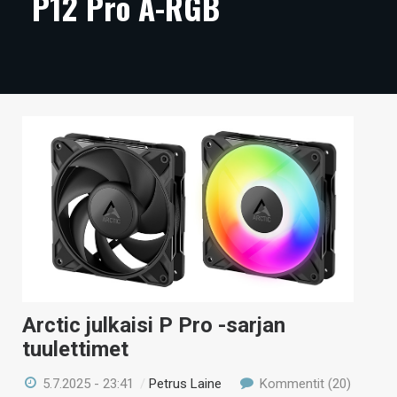
P12 Pro A-RGB
ARTIKKELIT
VIDEOT
TECHBBS
TIETOA
HINTA.FI
KAUPPA
VAIHDA TEEMA
Arctic julkaisi P Pro -sarjan
HAKU
tuulettimet
5.7.2025 - 23:41
/
Petrus Laine
Kommentit (20)