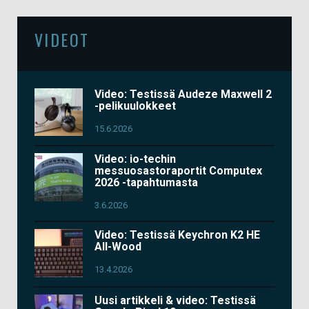
VIDEOT
Video: Testissä Audeze Maxwell 2
-pelikuulokkeet
15.6.2026
Video: io-techin
messuosastoraportit Computex
2026 -tapahtumasta
3.6.2026
Video: Testissä Keychron K2 HE
All-Wood
13.4.2026
Uusi artikkeli & video: Testissä