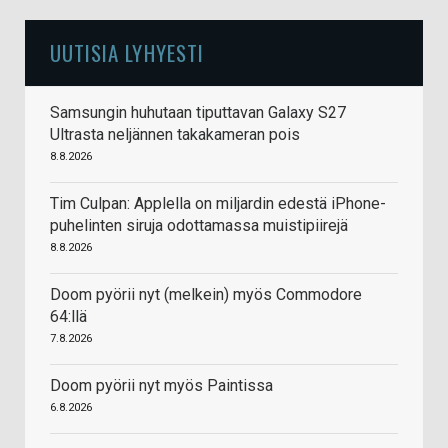
UUTISIA LYHYESTI
Samsungin huhutaan tiputtavan Galaxy S27
Ultrasta neljännen takakameran pois
8.8.2026
Tim Culpan: Applella on miljardin edestä iPhone-
puhelinten siruja odottamassa muistipiirejä
8.8.2026
Doom pyörii nyt (melkein) myös Commodore
64:llä
7.8.2026
Doom pyörii nyt myös Paintissa
6.8.2026