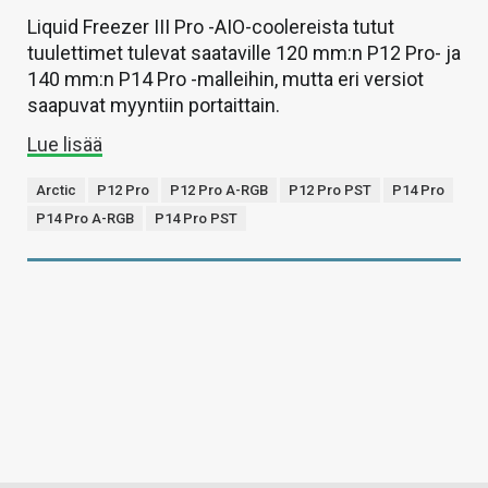
Liquid Freezer III Pro -AIO-coolereista tutut
tuulettimet tulevat saataville 120 mm:n P12 Pro- ja
140 mm:n P14 Pro -malleihin, mutta eri versiot
saapuvat myyntiin portaittain.
Lue lisää
Arctic
P12 Pro
P12 Pro A-RGB
P12 Pro PST
P14 Pro
P14 Pro A-RGB
P14 Pro PST