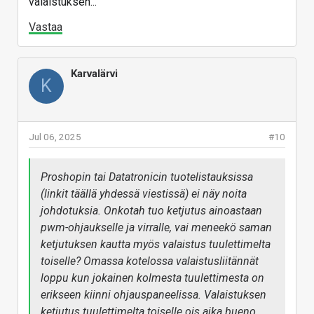
valaistuksen...
Vastaa
Karvalärvi
K
Jul 06, 2025
#10
Proshopin tai Datatronicin tuotelistauksissa
(linkit täällä yhdessä viestissä) ei näy noita
johdotuksia. Onkotah tuo ketjutus ainoastaan
pwm-ohjaukselle ja virralle, vai meneekö saman
ketjutuksen kautta myös valaistus tuulettimelta
toiselle? Omassa kotelossa valaistusliitännät
loppu kun jokainen kolmesta tuulettimesta on
erikseen kiinni ohjauspaneelissa. Valaistuksen
ketjutus tuulettimelta toiselle ois aika bueno,