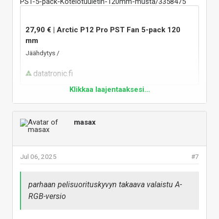
PST-5-pack-Kotelotuuletin-120mm-musta/3358475
27,90 € | Arctic P12 Pro PST Fan 5-pack 120
mm
Jäähdytys /
datatronic.fi
Klikkaa laajentaaksesi...
DT tulee halvemmaksi, jos ei tilaa muuta.
Vastaa
masax
Jul 06, 2025
#7
parhaan pelisuorituskyvyn takaava valaistu A-
RGB-versio