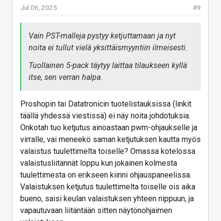
Jul 06, 2025
#9
Vain PST-malleja pystyy ketjuttamaan ja nyt
noita ei tullut vielä yksittäismyyntiin ilmeisesti.
Tuollainen 5-pack täytyy laittaa tilaukseen kyllä
itse, sen verran halpa.
Proshopin tai Datatronicin tuotelistauksissa (linkit
täällä yhdessä viestissä) ei näy noita johdotuksia.
Onkotah tuo ketjutus ainoastaan pwm-ohjaukselle ja
virralle, vai meneekö saman ketjutuksen kautta myös
valaistus tuulettimelta toiselle? Omassa kotelossa
valaistusliitännät loppu kun jokainen kolmesta
tuulettimesta on erikseen kiinni ohjauspaneelissa.
Valaistuksen ketjutus tuulettimelta toiselle ois aika
bueno, saisi keulan valaistuksen yhteen nippuun, ja
vapautuvaan liitäntään sitten näytönohjaimen