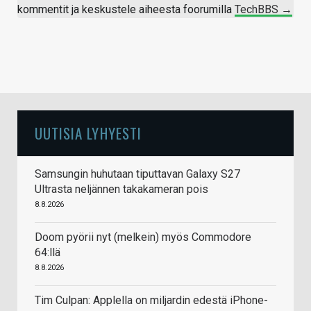
kommentit ja keskustele aiheesta foorumilla
TechBBS →
UUTISIA LYHYESTI
Samsungin huhutaan tiputtavan Galaxy S27
Ultrasta neljännen takakameran pois
8.8.2026
Doom pyörii nyt (melkein) myös Commodore
64:llä
8.8.2026
Tim Culpan: Applella on miljardin edestä iPhone-