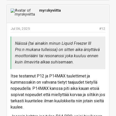
myrskyviitta
Jul 06, 2025
#12
Näissä (tai ainakin minun Liquid Freezer III
Pro:n mukana tulleissa) on sitten aika ärsyttävä
moottoriääni tai resonanssi joka kuuluu ennen
kuin ilmavirta alkaa suhisemaan.
Itse testannut P12 ja P14MAX tuulettimet ja
kummassakin on vahvana tietyt taajuudet tietyllä
nopeudella. P14MAX kanssa piti aika kauan etsiä
sopivat nopeudet että miellyttää korvaa ja siltikin jos
tarkasti kuuntelee ilman kuulokkeita niin jotain sieltä
kuulee.