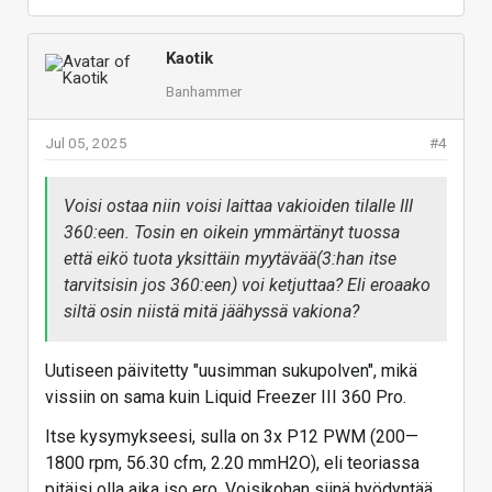
Kaotik
Banhammer
Jul 05, 2025
#4
Voisi ostaa niin voisi laittaa vakioiden tilalle III
360:een. Tosin en oikein ymmärtänyt tuossa
että eikö tuota yksittäin myytävää(3:han itse
tarvitsisin jos 360:een) voi ketjuttaa? Eli eroaako
siltä osin niistä mitä jäähyssä vakiona?
Uutiseen päivitetty "uusimman sukupolven", mikä
vissiin on sama kuin Liquid Freezer III 360 Pro.
Itse kysymykseesi, sulla on 3x P12 PWM (200—
1800 rpm, 56.30 cfm, 2.20 mmH2O), eli teoriassa
pitäisi olla aika iso ero. Voisikohan siinä hyödyntää