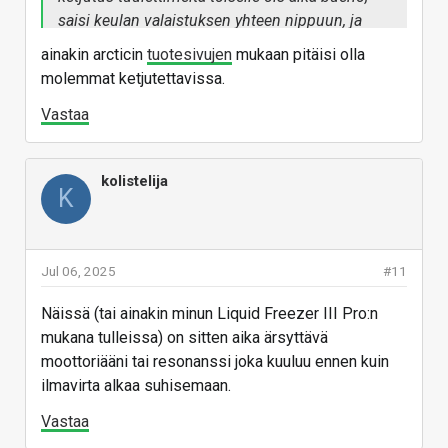
saisi keulan valaistuksen yhteen nippuun, ja
vapautuvaan liitäntään sitten näytönohjaimen
ainakin arcticin
tuotesivujen
mukaan pitäisi olla
valaistuksen...
molemmat ketjutettavissa.
Vastaa
kolistelija
K
Jul 06, 2025
#11
Näissä (tai ainakin minun Liquid Freezer III Pro:n
mukana tulleissa) on sitten aika ärsyttävä
moottoriääni tai resonanssi joka kuuluu ennen kuin
ilmavirta alkaa suhisemaan.
Vastaa