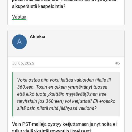
alkuperäistä kaapelointia?
Vastaa
Akleksi
A
Jul 05, 2025
#5
Voisi ostaa niin voisi laittaa vakioiden tilalle III
360:een. Tosin en oikein ymmärtänyt tuossa
että eikö tuota yksittäin myytävää(3:han itse
tarvitsisin jos 360:een) voi ketjuttaa? Eli eroaako
siltä osin niistä mitä jäähyssä vakiona?
Vain PST-malleja pystyy ketjuttamaan ja nyt noita ei
tullut vielä yksittäismyyntiin ilmeisesti.