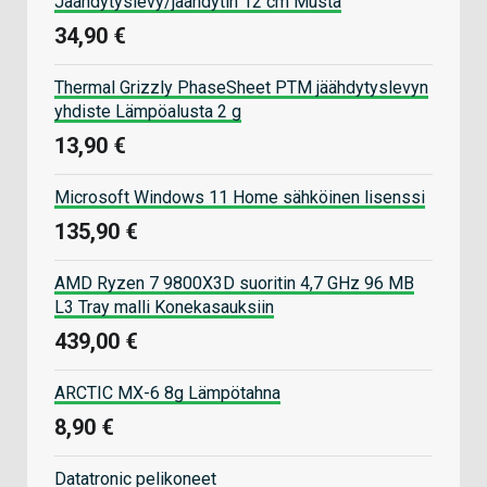
Jäähdytyslevy/jäähdytin 12 cm Musta
34,90 €
Thermal Grizzly PhaseSheet PTM jäähdytyslevyn
yhdiste Lämpöalusta 2 g
13,90 €
Microsoft Windows 11 Home sähköinen lisenssi
135,90 €
AMD Ryzen 7 9800X3D suoritin 4,7 GHz 96 MB
L3 Tray malli Konekasauksiin
439,00 €
ARCTIC MX-6 8g Lämpötahna
8,90 €
Datatronic pelikoneet