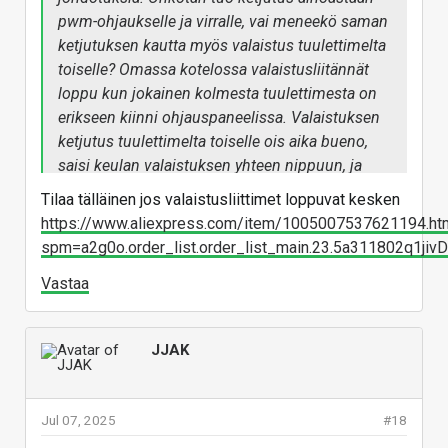
pwm-ohjaukselle ja virralle, vai meneekö saman
ketjutuksen kautta myös valaistus tuulettimelta
toiselle? Omassa kotelossa valaistusliitännät
loppu kun jokainen kolmesta tuulettimesta on
erikseen kiinni ohjauspaneelissa. Valaistuksen
ketjutus tuulettimelta toiselle ois aika bueno,
saisi keulan valaistuksen yhteen nippuun, ja
vapautuvaan liitäntään sitten näytönohjaimen
Tilaa tälläinen jos valaistusliittimet loppuvat kesken
valaistuksen...
https://www.aliexpress.com/item/1005007537621194.ht
spm=a2g0o.order_list.order_list_main.23.5a311802q1jivD
Vastaa
JJAK
Jul 07, 2025
#18