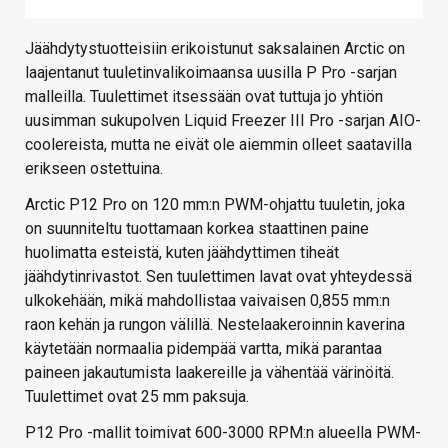
Jäähdytystuotteisiin erikoistunut saksalainen Arctic on
laajentanut tuuletinvalikoimaansa uusilla P Pro -sarjan
malleilla. Tuulettimet itsessään ovat tuttuja jo yhtiön
uusimman sukupolven Liquid Freezer III Pro -sarjan AIO-
coolereista, mutta ne eivät ole aiemmin olleet saatavilla
erikseen ostettuina.
Arctic P12 Pro on 120 mm:n PWM-ohjattu tuuletin, joka
on suunniteltu tuottamaan korkea staattinen paine
huolimatta esteistä, kuten jäähdyttimen tiheät
jäähdytinrivastot. Sen tuulettimen lavat ovat yhteydessä
ulkokehään, mikä mahdollistaa vaivaisen 0,855 mm:n
raon kehän ja rungon välillä. Nestelaakeroinnin kaverina
käytetään normaalia pidempää vartta, mikä parantaa
paineen jakautumista laakereille ja vähentää värinöitä.
Tuulettimet ovat 25 mm paksuja.
P12 Pro -mallit toimivat 600-3000 RPM:n alueella PWM-