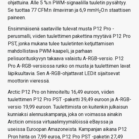
ohjattuina. Alle 5 %:n PWM-signaalilla tuuletin pysähtyy.
Se tuottaa 77 CFM:n ilmavirran ja 6,9 mmH
O:n staattisen
2
paineen.
Ensimmäisenä saataville tulevat musta P12 Pro -
perusmalli, viiden tuulettimen pakettina myytävä P12 Pro
PST, jonka mukana tulee tuuletinten ketjuttamisen
mahdollistava PWM-kaapeli, ja parhaan
pelisuorituskyvyn takaava valaistu A-RGB-versio. P12
Pro A-RGB-versiossa runko on musta ja tuulettimen lavat
läpikuultavia. Sen A-RGB-ohjattavat LEDit sijaitsevat
moottorin vieressä.
Arctic P12 Pro on hinnoiteltu 16,49 euroon, viiden
tuulettimen P12 Pro PST -paketti 39,49 euroon ja A-RGB-
versio 19,99 euroon. Tuulettimista on kuitenkin julkaisun
kunniaksi alennuskampanja, joka on voimassa ainakin
Arcticin omissa virtuaalimyymälöissä eBayssa ja
useissa Euroopan Amazoneista. Kampanjan aikana P12
Pron hinta on 7,99 euroa, P12 Pro PST -paketin 27,49