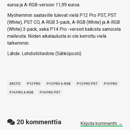
euroa ja A-RGB-version 11,99 euroa.
Myöhemmin saataville tulevat vielä P12 Pro PST, PST
(White), PST CO, A-RGB 3-pack, A-RGB (White) ja A-RGB
(White) 3-pack, sekä P14 Pro -versiot kaikista samoista
malleista. Niiden aikataulusta ei ole kerrottu vielä
tarkemmin.
Lähde: Lehdistötiedote (Sähköposti)
ARCTIC
P12 PRO
P12 PRO A-RGB
P12 PRO PST
P14 PRO
P14 PRO A-RGB
P14 PRO PST
20
kommenttia
Kirjoita kommentti →