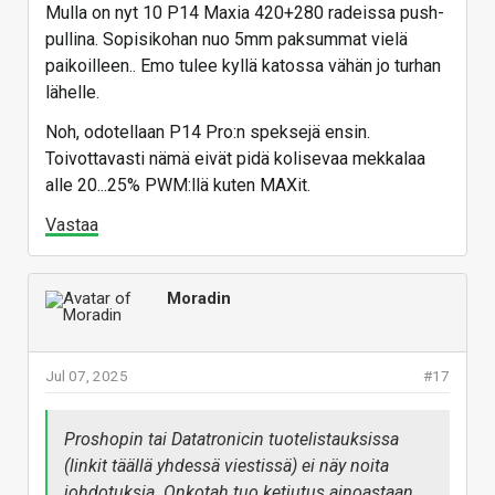
Mulla on nyt 10 P14 Maxia 420+280 radeissa push-
pullina. Sopisikohan nuo 5mm paksummat vielä
paikoilleen.. Emo tulee kyllä katossa vähän jo turhan
lähelle.
Noh, odotellaan P14 Pro:n speksejä ensin.
Toivottavasti nämä eivät pidä kolisevaa mekkalaa
alle 20...25% PWM:llä kuten MAXit.
Vastaa
Moradin
Jul 07, 2025
#17
Proshopin tai Datatronicin tuotelistauksissa
(linkit täällä yhdessä viestissä) ei näy noita
johdotuksia. Onkotah tuo ketjutus ainoastaan