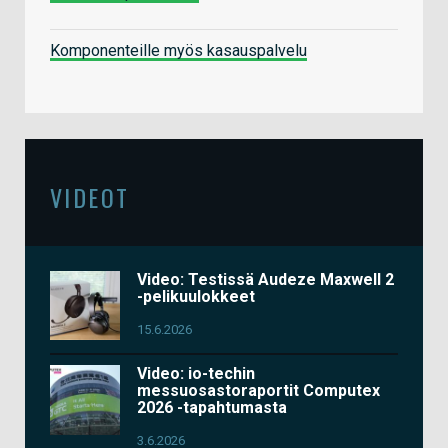
Komponenteille myös kasauspalvelu
VIDEOT
Video: Testissä Audeze Maxwell 2
-pelikuulokkeet
15.6.2026
Video: io-techin
messuosastoraportit Computex
2026 -tapahtumasta
3.6.2026