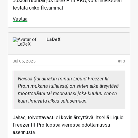
Jossain kohtaa jos tulee P14 PRO, voisi huvikseen
testata onko fiksummat
Vastaa
LaDeX
Jul 06, 2025
#13
Näissä (tai ainakin minun Liquid Freezer III
Pro:n mukana tulleissa) on sitten aika ärsyttävä
moottoriääni tai resonanssi joka kuuluu ennen
kuin ilmavirta alkaa suhisemaan.
Jahas, toivottavasti ei kovin ärsyttävä. Itsellä Liquid
Freezer III Pro tuossa vieressä odottamassa
asennusta.