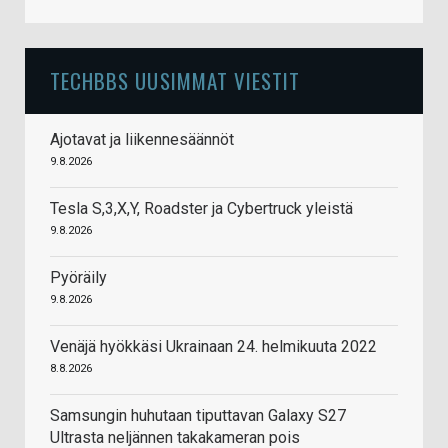
TECHBBS UUSIMMAT VIESTIT
Ajotavat ja liikennesäännöt
9.8.2026
Tesla S,3,X,Y, Roadster ja Cybertruck yleistä
9.8.2026
Pyöräily
9.8.2026
Venäjä hyökkäsi Ukrainaan 24. helmikuuta 2022
8.8.2026
Samsungin huhutaan tiputtavan Galaxy S27
Ultrasta neljännen takakameran pois