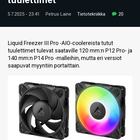
ARTIKKELIT
5.7.2025 - 23:41
Petrus Laine
Tietotekniikka
20
VIDEOT
TECHBBS
Liquid Freezer III Pro -AIO-coolereista tutut
TIETOA
tuulettimet tulevat saataville 120 mm:n P12 Pro- ja
140 mm:n P14 Pro -malleihin, mutta eri versiot
HINTA.FI
saapuvat myyntiin portaittain.
KAUPPA
VAIHDA TEEMA
HAKU