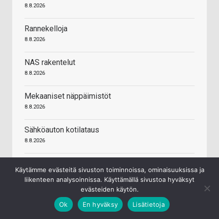
8.8.2026
Rannekelloja
8.8.2026
NAS rakentelut
8.8.2026
Mekaaniset näppäimistöt
8.8.2026
Sähköauton kotilataus
8.8.2026
Asunnon ostaminen ja asuntolaina
Käytämme evästeitä sivuston toiminnoissa, ominaisuuksissa ja
8.8.2026
liikenteen analysoinnissa. Käyttämällä sivustoa hyväksyt
evästeiden käytön.
Ok
En hyväksy
Lisätietoja