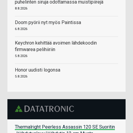
puhelinten siruja odottamassa muistipiirejä
8.8.2026
Doom pyörii nyt myös Paintissa
6.8.2026
Keychron kehittää avoimen lähdekoodin
firmwarea pelihiiriin
5.8.2026
Honor uudisti logonsa
5.8.2026
Thermalright Peerless Assassin 120 SE Suoritin