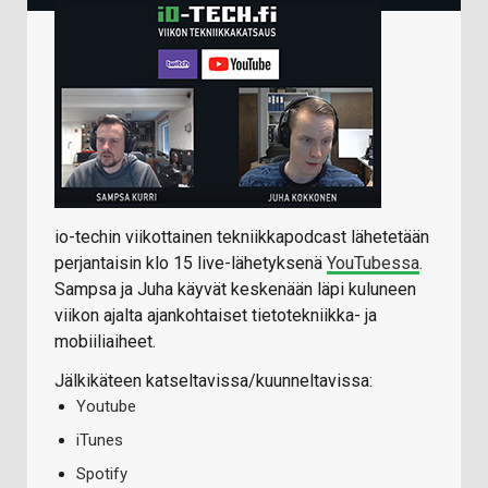
io-techin viikottainen tekniikkapodcast lähetetään
perjantaisin klo 15 live-lähetyksenä
YouTubessa
.
Sampsa ja Juha käyvät keskenään läpi kuluneen
viikon ajalta ajankohtaiset tietotekniikka- ja
mobiiliaiheet.
Jälkikäteen katseltavissa/kuunneltavissa:
Youtube
iTunes
Spotify