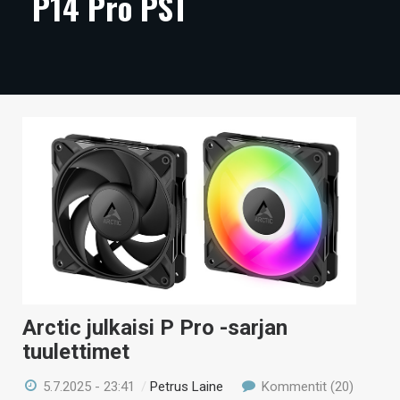
P14 Pro PST
ARTIKKELIT
VIDEOT
TECHBBS
TIETOA
HINTA.FI
KAUPPA
VAIHDA TEEMA
Arctic julkaisi P Pro -sarjan
HAKU
tuulettimet
5.7.2025 - 23:41
/
Petrus Laine
Kommentit (20)