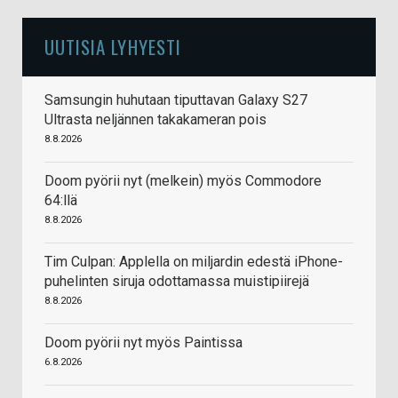
UUTISIA LYHYESTI
Samsungin huhutaan tiputtavan Galaxy S27
Ultrasta neljännen takakameran pois
8.8.2026
Doom pyörii nyt (melkein) myös Commodore
64:llä
8.8.2026
Tim Culpan: Applella on miljardin edestä iPhone-
puhelinten siruja odottamassa muistipiirejä
8.8.2026
Doom pyörii nyt myös Paintissa
6.8.2026