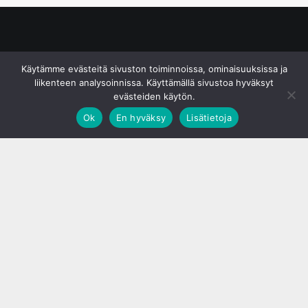
© S&J Media Oy
Käytämme evästeitä sivuston toiminnoissa, ominaisuuksissa ja
liikenteen analysoinnissa. Käyttämällä sivustoa hyväksyt
evästeiden käytön.
Ok
En hyväksy
Lisätietoja
;