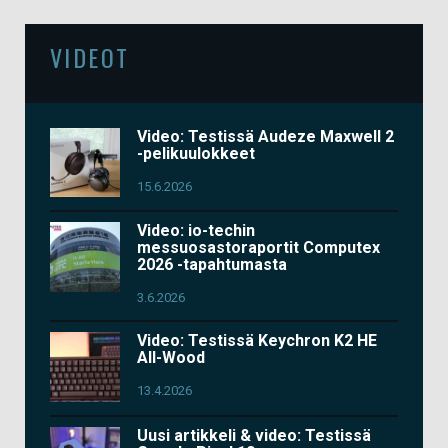
VIDEOT
Video: Testissä Audeze Maxwell 2
-pelikuulokkeet
15.6.2026
Video: io-techin
messuosastoraportit Computex
2026 -tapahtumasta
3.6.2026
Video: Testissä Keychron K2 HE
All-Wood
13.4.2026
Uusi artikkeli & video: Testissä