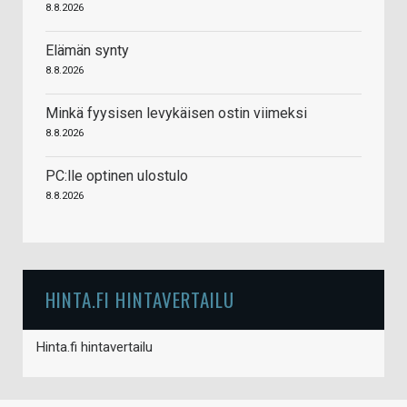
8.8.2026
Elämän synty
8.8.2026
Minkä fyysisen levykäisen ostin viimeksi
8.8.2026
PC:lle optinen ulostulo
8.8.2026
HINTA.FI HINTAVERTAILU
Hinta.fi hintavertailu