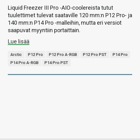
Liquid Freezer III Pro -AIO-coolereista tutut
tuulettimet tulevat saataville 120 mm:n P12 Pro- ja
140 mm:n P14 Pro -malleihin, mutta eri versiot
saapuvat myyntiin portaittain.
Lue lisää
Arctic
P12 Pro
P12 Pro A-RGB
P12 Pro PST
P14 Pro
P14 Pro A-RGB
P14 Pro PST