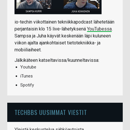
io-techin viikottainen tekniikkapodcast lähetetään
perjantaisin klo 15 live-lähetyksenä
YouTubessa
.
Sampsa ja Juha käyvät keskenään läpi kuluneen
viikon ajalta ajankohtaiset tietotekniikka- ja
mobiiliaiheet.
Jälkikäteen katseltavissa/kuunneltavissa:
Youtube
iTunes
Spotify
TECHBBS UUSIMMAT VIESTIT
Yleistä keskustelua sähköautoista