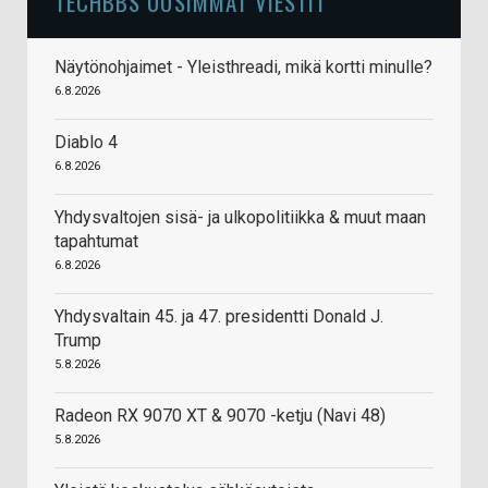
TECHBBS UUSIMMAT VIESTIT
Näytönohjaimet - Yleisthreadi, mikä kortti minulle?
6.8.2026
Diablo 4
6.8.2026
Yhdysvaltojen sisä- ja ulkopolitiikka & muut maan
tapahtumat
6.8.2026
Yhdysvaltain 45. ja 47. presidentti Donald J.
Trump
5.8.2026
Radeon RX 9070 XT & 9070 -ketju (Navi 48)
5.8.2026