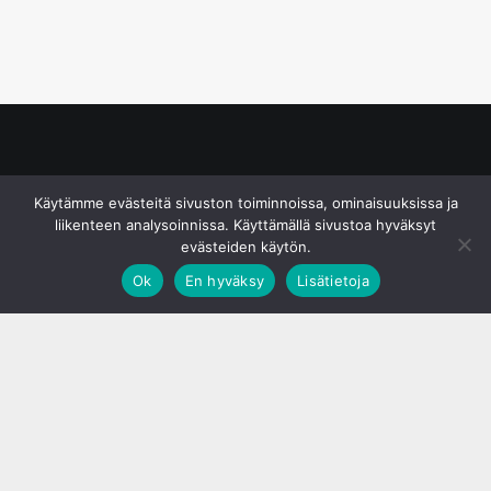
© S&J Media Oy
Käytämme evästeitä sivuston toiminnoissa, ominaisuuksissa ja
liikenteen analysoinnissa. Käyttämällä sivustoa hyväksyt
evästeiden käytön.
Ok
En hyväksy
Lisätietoja
;