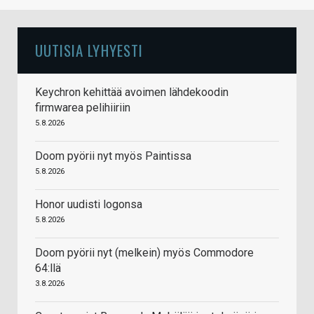
UUTISIA LYHYESTI
Keychron kehittää avoimen lähdekoodin
firmwarea pelihiiriin
5.8.2026
Doom pyörii nyt myös Paintissa
5.8.2026
Honor uudisti logonsa
5.8.2026
Doom pyörii nyt (melkein) myös Commodore
64:llä
3.8.2026