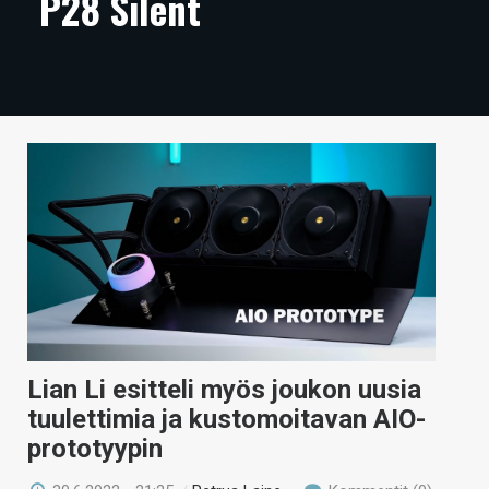
P28 Silent
ARTIKKELIT
VIDEOT
TECHBBS
TIETOA
HINTA.FI
KAUPPA
VAIHDA TEEMA
Lian Li esitteli myös joukon uusia
HAKU
tuulettimia ja kustomoitavan AIO-
prototyypin