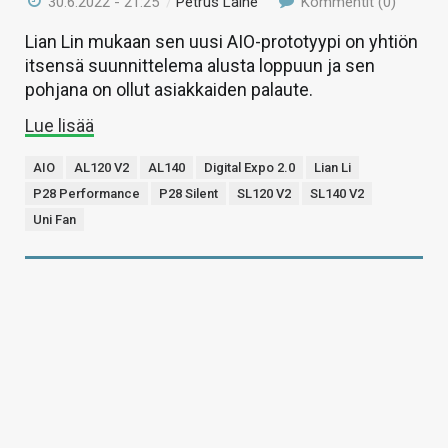
30.6.2022 - 21:25
/
Petrus Laine
Kommentit (0)
Lian Lin mukaan sen uusi AIO-prototyypi on yhtiön
itsensä suunnittelema alusta loppuun ja sen
pohjana on ollut asiakkaiden palaute.
Lue lisää
AIO
AL120 V2
AL140
Digital Expo 2.0
Lian Li
P28 Performance
P28 Silent
SL120 V2
SL140 V2
Uni Fan