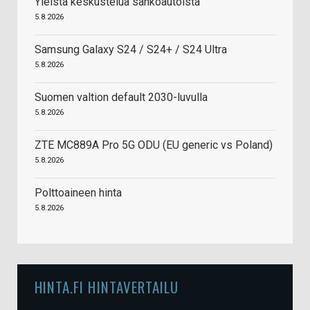
Yleistä keskustelua sähköautoista
5.8.2026
Samsung Galaxy S24 / S24+ / S24 Ultra
5.8.2026
Suomen valtion default 2030-luvulla
5.8.2026
ZTE MC889A Pro 5G ODU (EU generic vs Poland)
5.8.2026
Polttoaineen hinta
5.8.2026
HINTA.FI HINTAVERTAILU