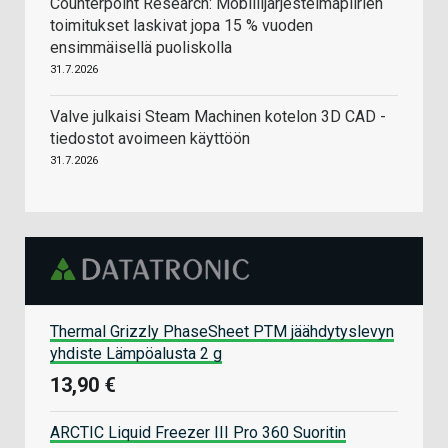
Counterpoint Research: Mobiilijärjestelmäpiirien
toimitukset laskivat jopa 15 % vuoden
ensimmäisellä puoliskolla
31.7.2026
Valve julkaisi Steam Machinen kotelon 3D CAD -
tiedostot avoimeen käyttöön
31.7.2026
Thermal Grizzly PhaseSheet PTM jäähdytyslevyn
yhdiste Lämpöalusta 2 g
13,90 €
ARCTIC Liquid Freezer III Pro 360 Suoritin