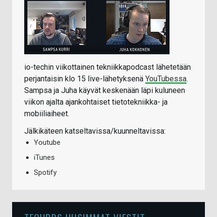
io-techin viikottainen tekniikkapodcast lähetetään
perjantaisin klo 15 live-lähetyksenä
YouTubessa
.
Sampsa ja Juha käyvät keskenään läpi kuluneen
viikon ajalta ajankohtaiset tietotekniikka- ja
mobiiliaiheet.
Jälkikäteen katseltavissa/kuunneltavissa:
Youtube
iTunes
Spotify