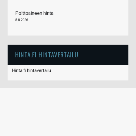
Polttoaineen hinta
5.8.2026
HINTA.FI HINTAVERTAILU
Hinta.fi hintavertailu