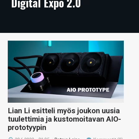
Digital Expo 2.0
ARTIKKELIT
VIDEOT
TECHBBS
TIETOA
HINTA.FI
KAUPPA
VAIHDA TEEMA
Lian Li esitteli myös joukon uusia
HAKU
tuulettimia ja kustomoitavan AIO-
prototyypin