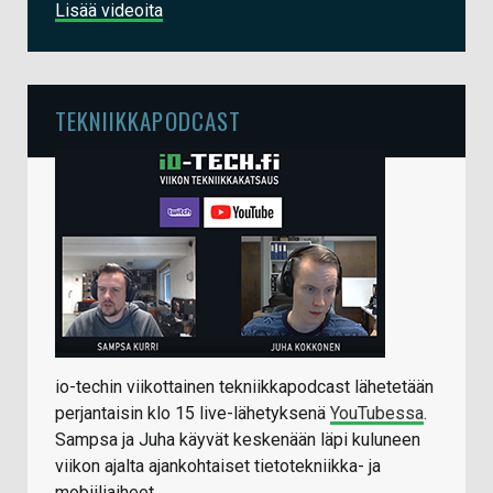
Lisää videoita
TEKNIIKKAPODCAST
io-techin viikottainen tekniikkapodcast lähetetään
perjantaisin klo 15 live-lähetyksenä
YouTubessa
.
Sampsa ja Juha käyvät keskenään läpi kuluneen
viikon ajalta ajankohtaiset tietotekniikka- ja
mobiiliaiheet.