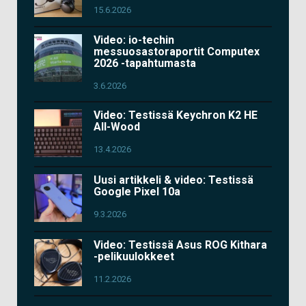
15.6.2026
Video: io-techin
messuosastoraportit Computex
2026 -tapahtumasta
3.6.2026
Video: Testissä Keychron K2 HE
All-Wood
13.4.2026
Uusi artikkeli & video: Testissä
Google Pixel 10a
9.3.2026
Video: Testissä Asus ROG Kithara
-pelikuulokkeet
11.2.2026