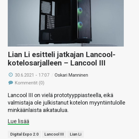
Lian Li esitteli jatkajan Lancool-
kotelosarjalleen – Lancool III
30.6.2021 - 17:07
/
Oskari Manninen
Kommentit (0)
Lancool III on vielä prototyyppiasteella, eikä
valmistaja ole julkistanut kotelon myyntiintulolle
minkäänlaista aikataulua.
Lue lisää
Digital Expo 2.0
Lancool III
Lian Li