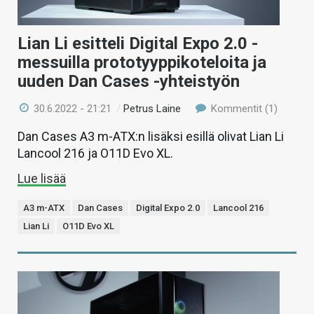
Lian Li esitteli Digital Expo 2.0 -
messuilla prototyyppikoteloita ja
uuden Dan Cases -yhteistyön
30.6.2022 - 21:21
/
Petrus Laine
Kommentit (1)
Dan Cases A3 m-ATX:n lisäksi esillä olivat Lian Li
Lancool 216 ja O11D Evo XL.
Lue lisää
A3 m-ATX
Dan Cases
Digital Expo 2.0
Lancool 216
Lian Li
O11D Evo XL