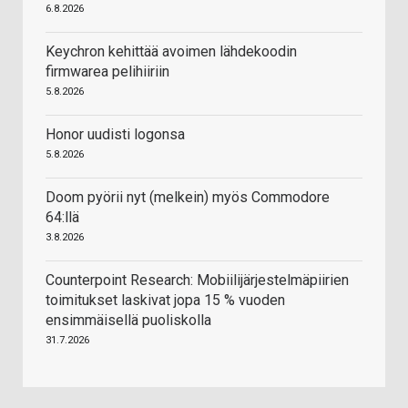
6.8.2026
Keychron kehittää avoimen lähdekoodin
firmwarea pelihiiriin
5.8.2026
Honor uudisti logonsa
5.8.2026
Doom pyörii nyt (melkein) myös Commodore
64:llä
3.8.2026
Counterpoint Research: Mobiilijärjestelmäpiirien
toimitukset laskivat jopa 15 % vuoden
ensimmäisellä puoliskolla
31.7.2026