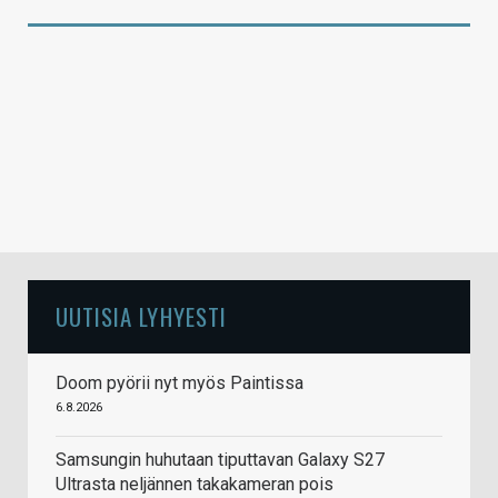
UUTISIA LYHYESTI
Doom pyörii nyt myös Paintissa
6.8.2026
Samsungin huhutaan tiputtavan Galaxy S27
Ultrasta neljännen takakameran pois