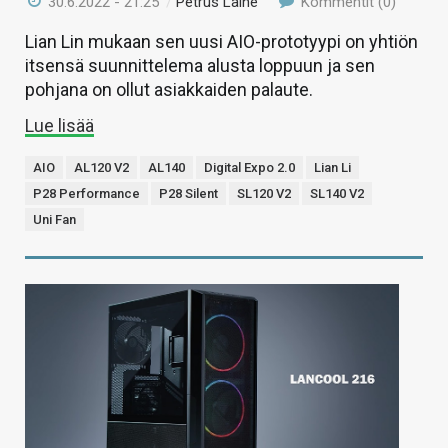
30.6.2022 - 21:25
/
Petrus Laine
Kommentit (0)
Lian Lin mukaan sen uusi AIO-prototyypi on yhtiön
itsensä suunnittelema alusta loppuun ja sen
pohjana on ollut asiakkaiden palaute.
Lue lisää
AIO
AL120 V2
AL140
Digital Expo 2.0
Lian Li
P28 Performance
P28 Silent
SL120 V2
SL140 V2
Uni Fan