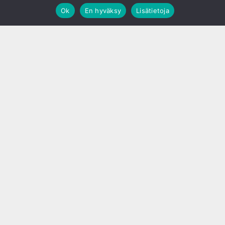
Ok
En hyväksy
Lisätietoja
;