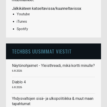
Jälkikäteen katseltavissa/kuunneltavissa:
Youtube
iTunes
Spotify
TECHBBS UUSIMMAT VIESTIT
Näytönohjaimet - Yleisthreadi, mikä kortti minulle?
6.8.2026
Diablo 4
6.8.2026
Yhdysvaltojen sisä- ja ulkopolitiikka & muut maan
tapahtumat