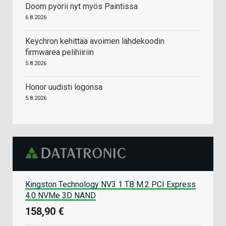
Doom pyörii nyt myös Paintissa
6.8.2026
Keychron kehittää avoimen lähdekoodin
firmwarea pelihiiriin
5.8.2026
Honor uudisti logonsa
5.8.2026
Kingston Technology NV3 1 TB M.2 PCI Express
4.0 NVMe 3D NAND
158,90 €