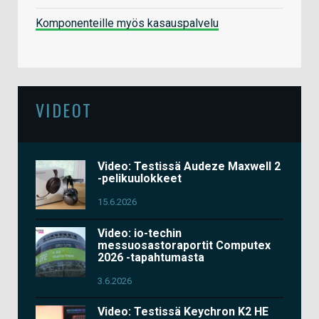
Komponenteille myös kasauspalvelu
VIDEOT
Video: Testissä Audeze Maxwell 2
-pelikuulokkeet
15.6.2026
Video: io-techin
messuosastoraportit Computex
2026 -tapahtumasta
3.6.2026
Video: Testissä Keychron K2 HE