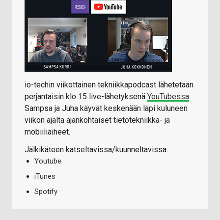
io-techin viikottainen tekniikkapodcast lähetetään
perjantaisin klo 15 live-lähetyksenä
YouTubessa
.
Sampsa ja Juha käyvät keskenään läpi kuluneen
viikon ajalta ajankohtaiset tietotekniikka- ja
mobiiliaiheet.
Jälkikäteen katseltavissa/kuunneltavissa:
Youtube
iTunes
Spotify