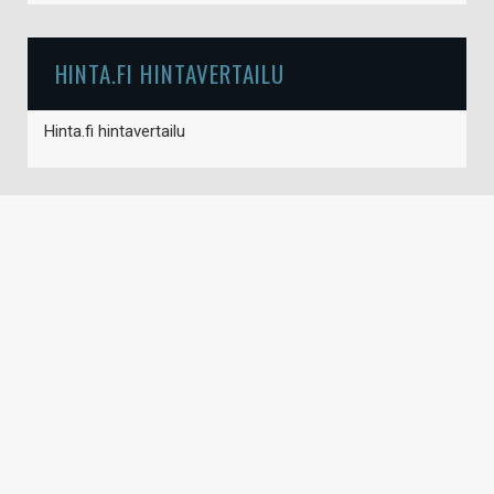
HINTA.FI HINTAVERTAILU
Hinta.fi hintavertailu