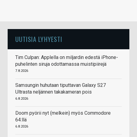
UUTISIA LYHYESTI
Tim Culpan: Applella on miljardin edestä iPhone-
puhelinten siruja odottamassa muistipiirejä
7.8.2026
Samsungin huhutaan tiputtavan Galaxy S27
Ultrasta neljännen takakameran pois
6.8.2026
Doom pyörii nyt (melkein) myös Commodore
64:llä
6.8.2026