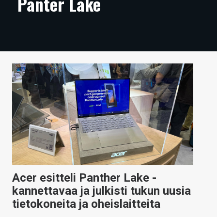
Panter Lake
ARTIKKELIT
VIDEOT
TECHBBS
TIETOA
HINTA.FI
KAUPPA
VAIHDA TEEMA
Acer esitteli Panther Lake -
HAKU
kannettavaa ja julkisti tukun uusia
tietokoneita ja oheislaitteita