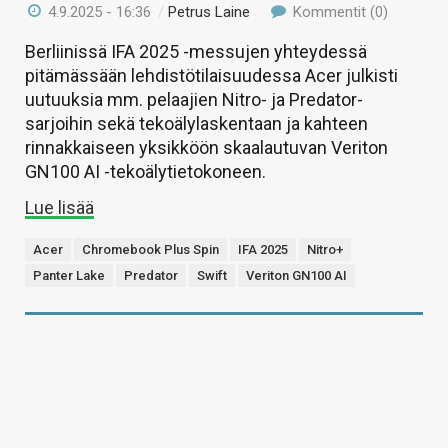
4.9.2025 - 16:36
/
Petrus Laine
Kommentit (0)
Berliinissä IFA 2025 -messujen yhteydessä
pitämässään lehdistötilaisuudessa Acer julkisti
uutuuksia mm. pelaajien Nitro- ja Predator-
sarjoihin sekä tekoälylaskentaan ja kahteen
rinnakkaiseen yksikköön skaalautuvan Veriton
GN100 AI -tekoälytietokoneen.
Lue lisää
Acer
Chromebook Plus Spin
IFA 2025
Nitro+
Panter Lake
Predator
Swift
Veriton GN100 AI