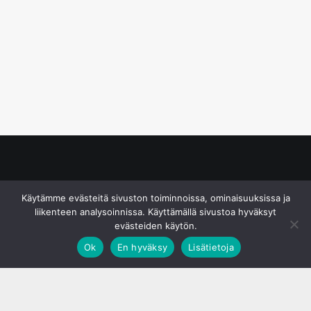
© S&J Media Oy
Käytämme evästeitä sivuston toiminnoissa, ominaisuuksissa ja
liikenteen analysoinnissa. Käyttämällä sivustoa hyväksyt
evästeiden käytön.
Ok
En hyväksy
Lisätietoja
;