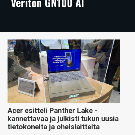
Veriton GN100 AI
ARTIKKELIT
VIDEOT
TECHBBS
TIETOA
HINTA.FI
KAUPPA
VAIHDA TEEMA
Acer esitteli Panther Lake -
HAKU
kannettavaa ja julkisti tukun uusia
tietokoneita ja oheislaitteita