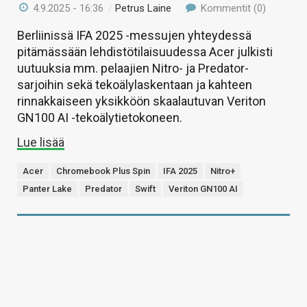
4.9.2025 - 16:36
/
Petrus Laine
Kommentit (0)
Berliinissä IFA 2025 -messujen yhteydessä
pitämässään lehdistötilaisuudessa Acer julkisti
uutuuksia mm. pelaajien Nitro- ja Predator-
sarjoihin sekä tekoälylaskentaan ja kahteen
rinnakkaiseen yksikköön skaalautuvan Veriton
GN100 AI -tekoälytietokoneen.
Lue lisää
Acer
Chromebook Plus Spin
IFA 2025
Nitro+
Panter Lake
Predator
Swift
Veriton GN100 AI