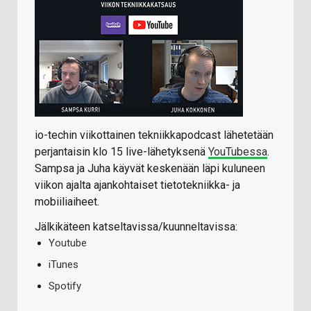
io-techin viikottainen tekniikkapodcast lähetetään
perjantaisin klo 15 live-lähetyksenä
YouTubessa
.
Sampsa ja Juha käyvät keskenään läpi kuluneen
viikon ajalta ajankohtaiset tietotekniikka- ja
mobiiliaiheet.
Jälkikäteen katseltavissa/kuunneltavissa:
Youtube
iTunes
Spotify