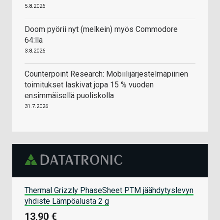
5.8.2026
Doom pyörii nyt (melkein) myös Commodore
64:llä
3.8.2026
Counterpoint Research: Mobiilijärjestelmäpiirien
toimitukset laskivat jopa 15 % vuoden
ensimmäisellä puoliskolla
31.7.2026
Thermal Grizzly PhaseSheet PTM jäähdytyslevyn
yhdiste Lämpöalusta 2 g
13,90 €