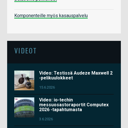
Komponenteille myös kasauspalvelu
VIDEOT
Video: Testissä Audeze Maxwell 2
-pelikuulokkeet
15.6.2026
Video: io-techin
messuosastoraportit Computex
2026 -tapahtumasta
3.6.2026