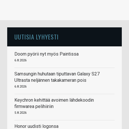
UUTISIA LYHYESTI
Doom pyörii nyt myös Paintissa
6.8.2026
Samsungin huhutaan tiputtavan Galaxy S27
Ultrasta neljännen takakameran pois
6.8.2026
Keychron kehittää avoimen lähdekoodin
firmwarea pelihiiriin
5.8.2026
Honor uudisti logonsa