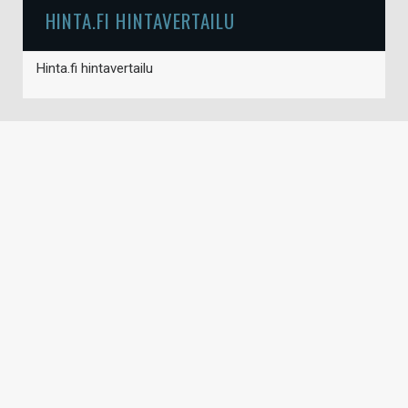
HINTA.FI HINTAVERTAILU
Hinta.fi hintavertailu