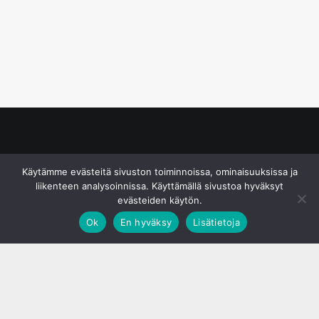
© S&J Media Oy
Käytämme evästeitä sivuston toiminnoissa, ominaisuuksissa ja
liikenteen analysoinnissa. Käyttämällä sivustoa hyväksyt
evästeiden käytön.
Ok
En hyväksy
Lisätietoja
;