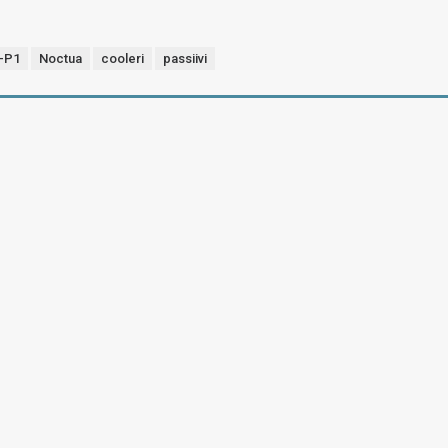
-P1
Noctua
cooleri
passiivi