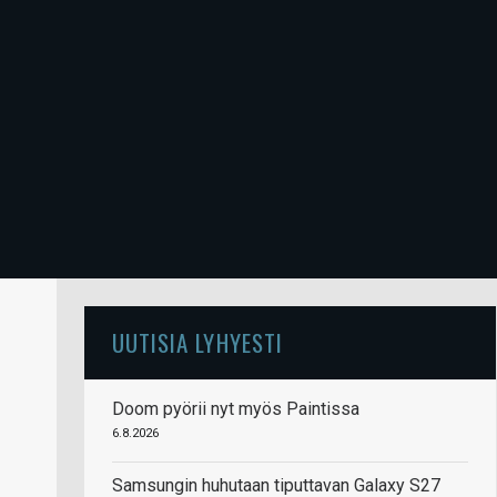
UUTISIA LYHYESTI
Doom pyörii nyt myös Paintissa
6.8.2026
Samsungin huhutaan tiputtavan Galaxy S27