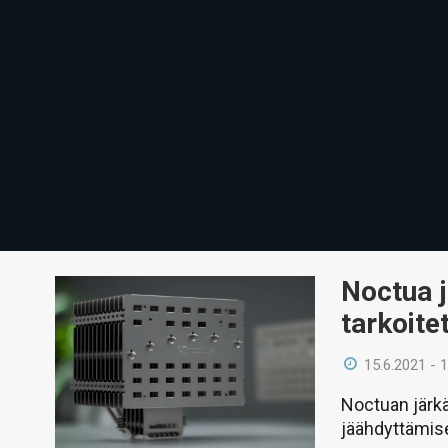
Noctua j
tarkoit
15.6.2021 - 
Noctuan järk
jäähdyttämise