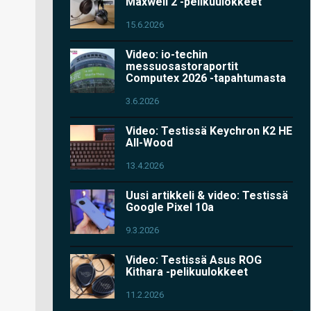
Maxwell 2 -pelikuulokkeet
15.6.2026
Video: io-techin
messuosastoraportit
Computex 2026 -tapahtumasta
3.6.2026
Video: Testissä Keychron K2 HE
All-Wood
13.4.2026
Uusi artikkeli & video: Testissä
Google Pixel 10a
9.3.2026
Video: Testissä Asus ROG
Kithara -pelikuulokkeet
11.2.2026