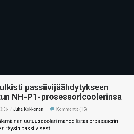
ulkisti passiivijäähdytykseen
etun NH-P1-prosessoricoolerinsa
13:36
/
Juha Kokkonen
Kommentit (15)
älemäinen uutuuscooleri mahdollistaa prosessorin
n täysin passiivisesti.