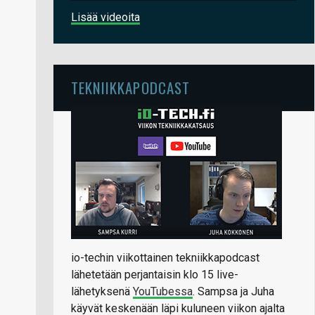
Lisää videoita
TEKNIIKKAPODCAST
io-techin viikottainen tekniikkapodcast
lähetetään perjantaisin klo 15 live-
lähetyksenä
YouTubessa
. Sampsa ja Juha
käyvät keskenään läpi kuluneen viikon ajalta