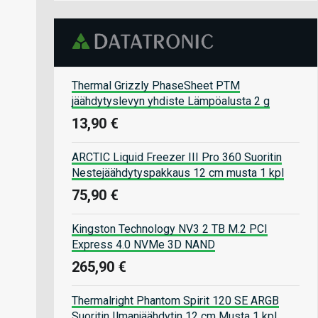
Thermal Grizzly PhaseSheet PTM
jäähdytyslevyn yhdiste Lämpöalusta 2 g
13,90 €
ARCTIC Liquid Freezer III Pro 360 Suoritin
Nestejäähdytyspakkaus 12 cm musta 1 kpl
75,90 €
Kingston Technology NV3 2 TB M.2 PCI
Express 4.0 NVMe 3D NAND
265,90 €
Thermalright Phantom Spirit 120 SE ARGB
Suoritin Ilmanjäähdytin 12 cm Musta 1 kpl