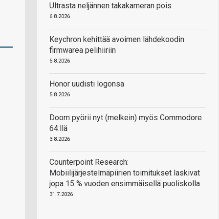
Ultrasta neljännen takakameran pois
6.8.2026
Keychron kehittää avoimen lähdekoodin
firmwarea pelihiiriin
5.8.2026
Honor uudisti logonsa
5.8.2026
Doom pyörii nyt (melkein) myös Commodore
64:llä
3.8.2026
Counterpoint Research:
Mobiilijärjestelmäpiirien toimitukset laskivat
jopa 15 % vuoden ensimmäisellä puoliskolla
31.7.2026