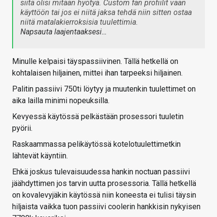
siitä olisi mitään hyötyä. Custom fan profiilit vaan
käyttöön tai jos ei niitä jaksa tehdä niin sitten ostaa
niitä matalakierroksisia tuulettimia.
Napsauta laajentaaksesi…
Minulle kelpaisi täyspassiivinen. Tällä hetkellä on
kohtalaisen hiljainen, mittei ihan tarpeeksi hiljainen.
Palitin passiivi 750ti löytyy ja muutenkin tuulettimet on
aika lailla minimi nopeuksilla.
Kevyessä käytössä pelkästään prosessori tuuletin
pyörii.
Raskaammassa pelikäytössä kotelotuulettimetkin
lähtevät käyntiin.
Ehkä joskus tulevaisuudessa hankin noctuan passiivi
jäähdyttimen jos tarvin uutta prosessoria. Tällä hetkellä
on kovalevyjäkin käytössä niin koneesta ei tulisi täysin
hiljaista vaikka tuon passiivi coolerin hankkisin nykyisen