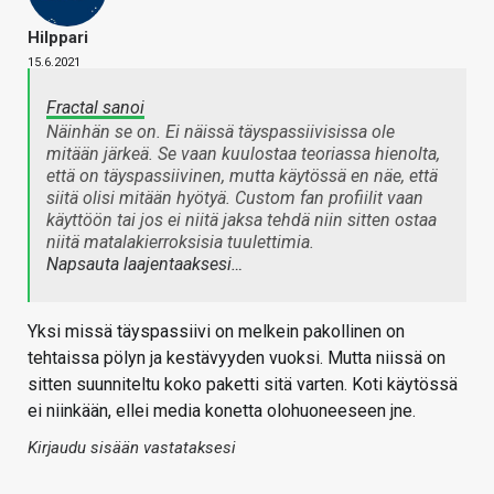
Hilppari
15.6.2021
Fractal sanoi
Näinhän se on. Ei näissä täyspassiivisissa ole
mitään järkeä. Se vaan kuulostaa teoriassa hienolta,
että on täyspassiivinen, mutta käytössä en näe, että
siitä olisi mitään hyötyä. Custom fan profiilit vaan
käyttöön tai jos ei niitä jaksa tehdä niin sitten ostaa
niitä matalakierroksisia tuulettimia.
Napsauta laajentaaksesi…
Yksi missä täyspassiivi on melkein pakollinen on
tehtaissa pölyn ja kestävyyden vuoksi. Mutta niissä on
sitten suunniteltu koko paketti sitä varten. Koti käytössä
ei niinkään, ellei media konetta olohuoneeseen jne.
Kirjaudu sisään vastataksesi