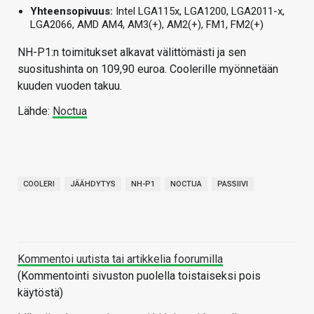
Yhteensopivuus:
Intel LGA115x, LGA1200, LGA2011-x,
LGA2066, AMD AM4, AM3(+), AM2(+), FM1, FM2(+)
NH-P1:n toimitukset alkavat välittömästi ja sen
suositushinta on 109,90 euroa. Coolerille myönnetään
kuuden vuoden takuu.
Lähde:
Noctua
COOLERI
JÄÄHDYTYS
NH-P1
NOCTUA
PASSIIVI
Kommentoi uutista tai artikkelia foorumilla
(Kommentointi sivuston puolella toistaiseksi pois
käytöstä)