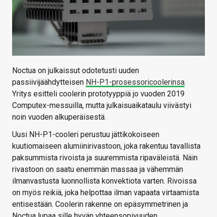
Noctua on julkaissut odotetusti uuden
passiivijäähdytteisen
NH-P1-prosessoricoolerinsa
.
Yritys esitteli coolerin prototyyppiä jo vuoden 2019
Computex-messuilla, mutta julkaisuaikataulu viivästyi
noin vuoden alkuperäisestä.
Uusi NH-P1-cooleri perustuu jättikokoiseen
kuutiomaiseen alumiinirivastoon, joka rakentuu tavallista
paksummista rivoista ja suuremmista ripaväleistä. Näin
rivastoon on saatu enemmän massaa ja vähemmän
ilmanvastusta luonnollista konvektiota varten. Rivoissa
on myös reikiä, joka helpottaa ilman vapaata virtaamista
entisestään. Coolerin rakenne on epäsymmetrinen ja
Noctua lupaa sille hyvän yhteensopivuuden