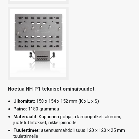
Noctua NH-P1 tekniset ominaisuudet:
Ulkomitat:
158 x 154 x 152 mm (K x L x S)
Paino:
1180 grammaa
Materiaalit:
Kuparinen pohja ja lämpöputket, alumiini,
juotetut liitokset, nikkelipinnoite
Tuulettimet:
asennusmahdollisuus 120 x 120 x 25 mm
tuulettimelle