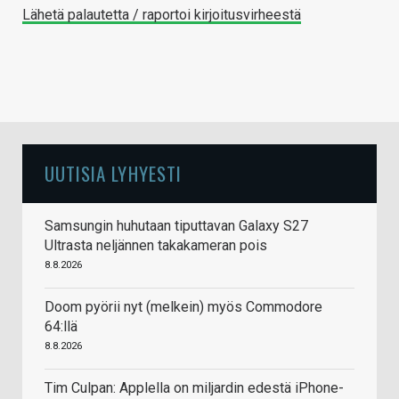
Lähetä palautetta / raportoi kirjoitusvirheestä
UUTISIA LYHYESTI
Samsungin huhutaan tiputtavan Galaxy S27
Ultrasta neljännen takakameran pois
8.8.2026
Doom pyörii nyt (melkein) myös Commodore
64:llä
8.8.2026
Tim Culpan: Applella on miljardin edestä iPhone-