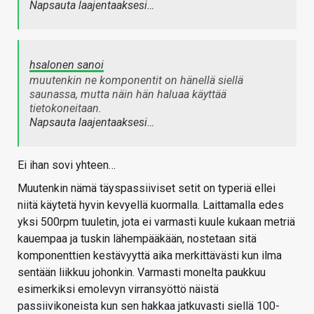
Napsauta laajentaaksesi…
hsalonen sanoi
muutenkin ne komponentit on hänellä siellä
saunassa, mutta näin hän haluaa käyttää
tietokoneitaan.
Napsauta laajentaaksesi…
Ei ihan sovi yhteen…
Muutenkin nämä täyspassiiviset setit on typeriä ellei
niitä käytetä hyvin kevyellä kuormalla. Laittamalla edes
yksi 500rpm tuuletin, jota ei varmasti kuule kukaan metriä
kauempaa ja tuskin lähempääkään, nostetaan sitä
komponenttien kestävyyttä aika merkittävästi kun ilma
sentään liikkuu johonkin. Varmasti monelta paukkuu
esimerkiksi emolevyn virransyöttö näistä
passiivikoneista kun sen hakkaa jatkuvasti siellä 100-