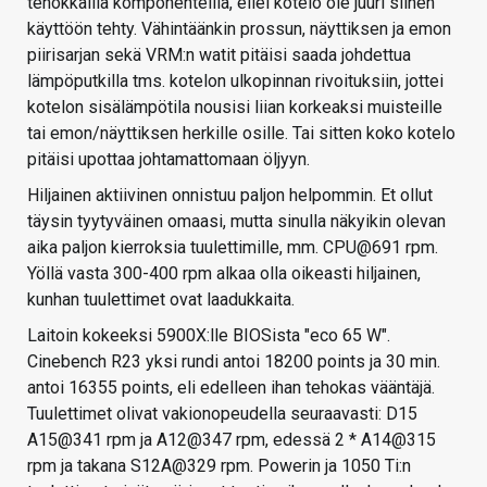
tehokkailla komponenteilla, ellei kotelo ole juuri siihen
käyttöön tehty. Vähintäänkin prossun, näyttiksen ja emon
piirisarjan sekä VRM:n watit pitäisi saada johdettua
lämpöputkilla tms. kotelon ulkopinnan rivoituksiin, jottei
kotelon sisälämpötila nousisi liian korkeaksi muisteille
tai emon/näyttiksen herkille osille. Tai sitten koko kotelo
pitäisi upottaa johtamattomaan öljyyn.
Hiljainen aktiivinen onnistuu paljon helpommin. Et ollut
täysin tyytyväinen omaasi, mutta sinulla näkyikin olevan
aika paljon kierroksia tuulettimille, mm. CPU@691 rpm.
Yöllä vasta 300-400 rpm alkaa olla oikeasti hiljainen,
kunhan tuulettimet ovat laadukkaita.
Laitoin kokeeksi 5900X:lle BIOSista "eco 65 W".
Cinebench R23 yksi rundi antoi 18200 points ja 30 min.
antoi 16355 points, eli edelleen ihan tehokas vääntäjä.
Tuulettimet olivat vakionopeudella seuraavasti: D15
A15@341 rpm ja A12@347 rpm, edessä 2 * A14@315
rpm ja takana S12A@329 rpm. Powerin ja 1050 Ti:n