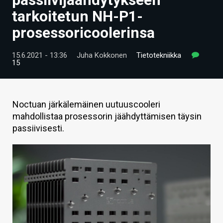
ARTIKKELIT
tarkoitetun NH-P1-
prosessoricoolerinsa
VIDEOT
TECHBBS
15.6.2021 - 13:36
Juha Kokkonen
Tietotekniikka
15
TIETOA
HINTA.FI
Noctuan järkälemäinen uutuuscooleri
mahdollistaa prosessorin jäähdyttämisen täysin
KAUPPA
passiivisesti.
VAIHDA TEEMA
HAKU