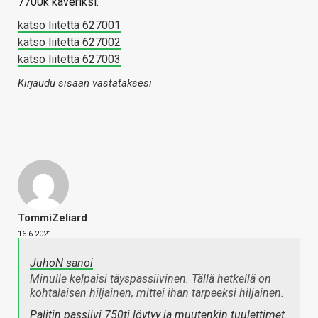
7700k kaveriksi.
katso liitettä 627001
katso liitettä 627002
katso liitettä 627003
Kirjaudu sisään vastataksesi
TommiZeliard
16.6.2021
JuhoN sanoi
Minulle kelpaisi täyspassiivinen. Tällä hetkellä on
kohtalaisen hiljainen, mittei ihan tarpeeksi hiljainen.
Palitin passiivi 750ti löytyy ja muutenkin tuulettimet