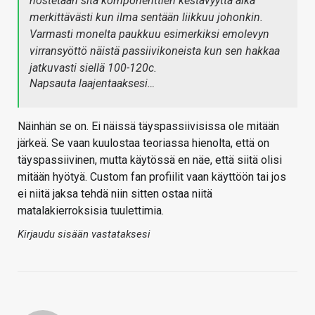
nostetaan sitä komponenttien kestävyyttä aika
merkittävästi kun ilma sentään liikkuu johonkin.
Varmasti monelta paukkuu esimerkiksi emolevyn
virransyöttö näistä passiivikoneista kun sen hakkaa
jatkuvasti siellä 100-120c.
Napsauta laajentaaksesi…
Näinhän se on. Ei näissä täyspassiivisissa ole mitään
järkeä. Se vaan kuulostaa teoriassa hienolta, että on
täyspassiivinen, mutta käytössä en näe, että siitä olisi
mitään hyötyä. Custom fan profiilit vaan käyttöön tai jos
ei niitä jaksa tehdä niin sitten ostaa niitä
matalakierroksisia tuulettimia.
Kirjaudu sisään vastataksesi