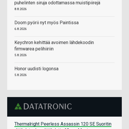
puhelinten siruja odottamassa muistipiirejä
8.8.2026
Doom pyörii nyt myös Paintissa
6.8.2026
Keychron kehittää avoimen lähdekoodin
firmwarea pelihiiriin
5.8.2026
Honor uudisti logonsa
5.8.2026
Thermalright Peerless Assassin 120 SE Suoritin