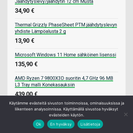
Jäähdytyslevy/jäähdytin 12 cm Musta
34,90 €
Thermal Grizzly PhaseSheet PTM jäähdytyslevyn
yhdiste Lämpöalusta 2 g
13,90 €
Microsoft Windows 11 Home sähköinen lisenssi
135,90 €
AMD Ryzen 7 9800X3D suoritin 4,7 GHz 96 MB
L3 Tray malli Konekasauksiin
439,00 €
Käytämme evästeitä sivuston toiminnoissa, ominaisuuksissa ja
ARCTIC MX-6 8g Lämpötahna
liikenteen analysoinnissa. Käyttämällä sivustoa hyväksyt
evästeiden käytön.
8,90 €
Ok
En hyväksy
Lisätietoja
Datatronic pelikoneet