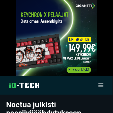
Noctua julkisti
UUTISET
passiivijäähdytykseen