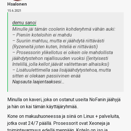
Hsalonen
15.6.2021
demu sanoi
Minulle jäi tämän coolerin kohderyhmä vähän auki:
– Pieniin koteloihin ei mahdu
– Suuriin mahtuu, mutta ei jäähdytä riittävästi
(Ryzeneitä joten kuten, Inteliä ei riittävästi)
– Prosessorin ylikellotus ei oikein ole mahdollista
jäähdytystehon rajallisuuden vuoksi ((erityisesti
Intelillä, jolla kellot jäävät valitettavan alhaisiksi)
– Lisätuulettimella saa lisäjäähdytystehoa, mutta
sitten ei olekaan passiivinen enää
Napsauta laajentaaksesi…
Minulla on kaveri, joka on ostanut useita NoFanin jäähyjä
ja hän on kai tämän käyttäjäryhmää..
Kone on makuuhuoneessa ja siinä on Linux + palveluita,
jotka ovat 24/7 päällä. Prosessorit ovat Xeoneja ja
toimintavarmuus edellä mennään. Kotelo on iso ja