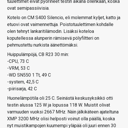
tuulettimet eivät pyörineet testin aikana ollenkaan, koska
ovat semipassiivisia.
Kotelo on CM S400 Silencio, eli molemmat kyljet, katto ja
etuovi ovat vaimennettuja. Poistotuulettimen kohdalle
olen tehnyt lankaritilämodin. Lisäksi koteloa
koputellessa alunperin rämisevä pölyfiltteri on
pehmustettu nurkista äänettömäksi.
Huippulämpöjä, CB R23 30 min:
-CPU, 73 C
-VRM, 53 C
-WD SN550 1 Tt, 49 C
-system, 42,5 C
-piirisarja, 42 C
Huonelämpötila oli 25 C. Seinästä keskusyksikkö otti
testin alussa 125 W ja lopussa 118 W. Muistit olivat
varmuuden vuoksi 2667 MHz. Näin jälkikäteen ajateltuna
XMP 3200 MHz olisi helposti voinut olla päällä, koska
nyt muistikampojen kuumempi yläpää oli juuri ennen 30