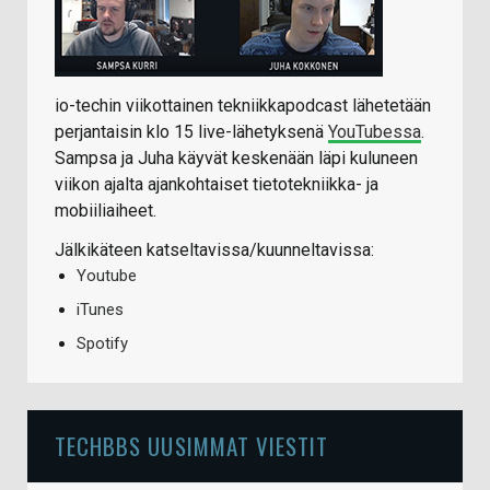
io-techin viikottainen tekniikkapodcast lähetetään
perjantaisin klo 15 live-lähetyksenä
YouTubessa
.
Sampsa ja Juha käyvät keskenään läpi kuluneen
viikon ajalta ajankohtaiset tietotekniikka- ja
mobiiliaiheet.
Jälkikäteen katseltavissa/kuunneltavissa:
Youtube
iTunes
Spotify
TECHBBS UUSIMMAT VIESTIT