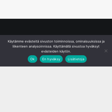
© S&J Media Oy
Käytämme evästeitä sivuston toiminnoissa, ominaisuuksissa ja
liikenteen analysoinnissa. Käyttämällä sivustoa hyväksyt
evästeiden käytön.
Ok
En hyväksy
Lisätietoja
;