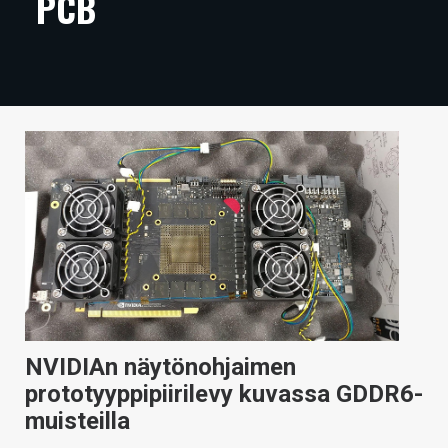
PCB
ARTIKKELIT
VIDEOT
TECHBBS
TIETOA
HINTA.FI
KAUPPA
VAIHDA TEEMA
NVIDIAn näytönohjaimen
HAKU
prototyyppipiirilevy kuvassa GDDR6-
muisteilla