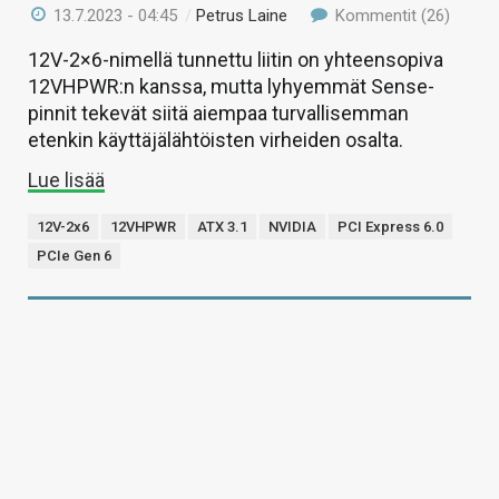
13.7.2023 - 04:45
/
Petrus Laine
Kommentit (26)
12V-2×6-nimellä tunnettu liitin on yhteensopiva
12VHPWR:n kanssa, mutta lyhyemmät Sense-
pinnit tekevät siitä aiempaa turvallisemman
etenkin käyttäjälähtöisten virheiden osalta.
Lue lisää
12V-2x6
12VHPWR
ATX 3.1
NVIDIA
PCI Express 6.0
PCIe Gen 6