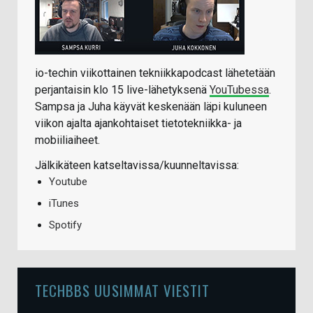
io-techin viikottainen tekniikkapodcast lähetetään
perjantaisin klo 15 live-lähetyksenä
YouTubessa
.
Sampsa ja Juha käyvät keskenään läpi kuluneen
viikon ajalta ajankohtaiset tietotekniikka- ja
mobiiliaiheet.
Jälkikäteen katseltavissa/kuunneltavissa:
Youtube
iTunes
Spotify
TECHBBS UUSIMMAT VIESTIT