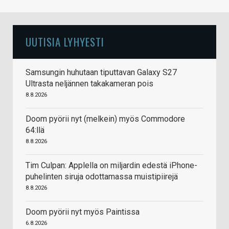
UUTISIA LYHYESTI
Samsungin huhutaan tiputtavan Galaxy S27
Ultrasta neljännen takakameran pois
8.8.2026
Doom pyörii nyt (melkein) myös Commodore
64:llä
8.8.2026
Tim Culpan: Applella on miljardin edestä iPhone-
puhelinten siruja odottamassa muistipiirejä
8.8.2026
Doom pyörii nyt myös Paintissa
6.8.2026