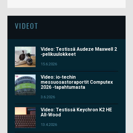
VIDEOT
Video: Testissä Audeze Maxwell 2
-pelikuulokkeet
15.6.2026
Video: io-techin
messuosastoraportit Computex
2026 -tapahtumasta
3.6.2026
Video: Testissä Keychron K2 HE
All-Wood
13.4.2026