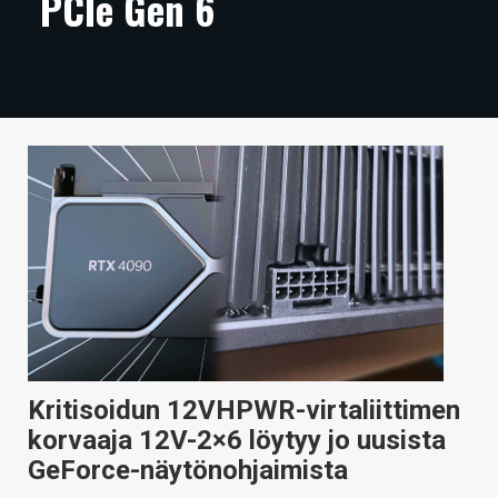
PCIe Gen 6
ARTIKKELIT
VIDEOT
TECHBBS
TIETOA
HINTA.FI
KAUPPA
VAIHDA TEEMA
Kritisoidun 12VHPWR-virtaliittimen
HAKU
korvaaja 12V-2×6 löytyy jo uusista
GeForce-näytönohjaimista