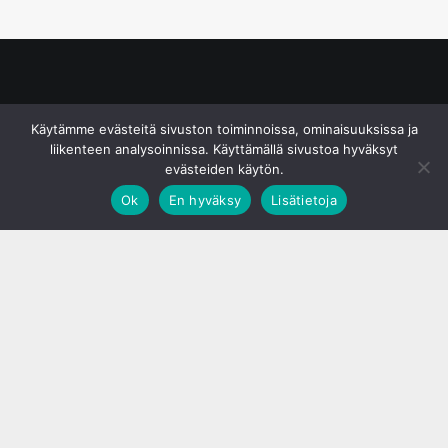
© S&J Media Oy
Käytämme evästeitä sivuston toiminnoissa, ominaisuuksissa ja
liikenteen analysoinnissa. Käyttämällä sivustoa hyväksyt
evästeiden käytön.
Ok
En hyväksy
Lisätietoja
;