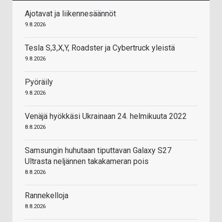
Ajotavat ja liikennesäännöt
9.8.2026
Tesla S,3,X,Y, Roadster ja Cybertruck yleistä
9.8.2026
Pyöräily
9.8.2026
Venäjä hyökkäsi Ukrainaan 24. helmikuuta 2022
8.8.2026
Samsungin huhutaan tiputtavan Galaxy S27
Ultrasta neljännen takakameran pois
8.8.2026
Rannekelloja
8.8.2026