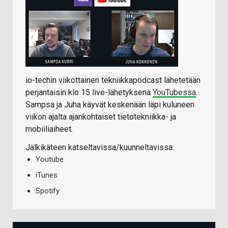
io-techin viikottainen tekniikkapodcast lähetetään
perjantaisin klo 15 live-lähetyksenä
YouTubessa
.
Sampsa ja Juha käyvät keskenään läpi kuluneen
viikon ajalta ajankohtaiset tietotekniikka- ja
mobiiliaiheet.
Jälkikäteen katseltavissa/kuunneltavissa:
Youtube
iTunes
Spotify