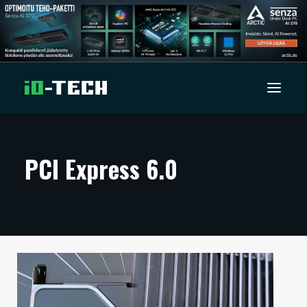
UUTISET
PCI Express 6.0
ARTIKKELIT
VIDEOT
TECHBBS
TIETOA
HINTA.FI