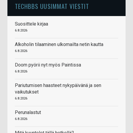
TECHBBS UUSIMMAT VIESTIT
Suosittele kirjaa
6.8.2026
Alkoholin tilaaminen ulkomailta netin kautta
6.8.2026
Doom pyörii nyt myös Paintissa
6.8.2026
Pariutumisen haasteet nykypäivänä ja sen
vaikutukset
6.8.2026
Perunalastut
6.8.2026
Mitä kuuntelet tällä hetkellä?