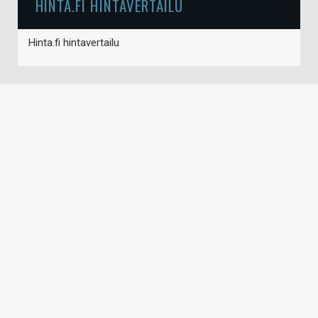
HINTA.FI HINTAVERTAILU
Hinta.fi hintavertailu