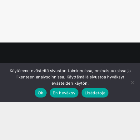
© S&J Media Oy
Käytämme evästeitä sivuston toiminnoissa, ominaisuuksissa ja
liikenteen analysoinnissa. Käyttämällä sivustoa hyväksyt
evästeiden käytön.
Ok
En hyväksy
Lisätietoja
;