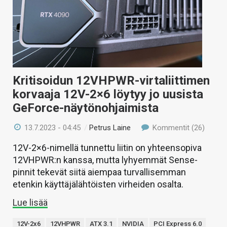
KAUPPA
VAIHDA TEEMA
Kritisoidun 12VHPWR-virtaliittimen
HAKU
korvaaja 12V-2×6 löytyy jo uusista
GeForce-näytönohjaimista
13.7.2023 - 04:45
/
Petrus Laine
Kommentit (26)
12V-2×6-nimellä tunnettu liitin on yhteensopiva
12VHPWR:n kanssa, mutta lyhyemmät Sense-
pinnit tekevät siitä aiempaa turvallisemman
etenkin käyttäjälähtöisten virheiden osalta.
Lue lisää
12V-2x6
12VHPWR
ATX 3.1
NVIDIA
PCI Express 6.0