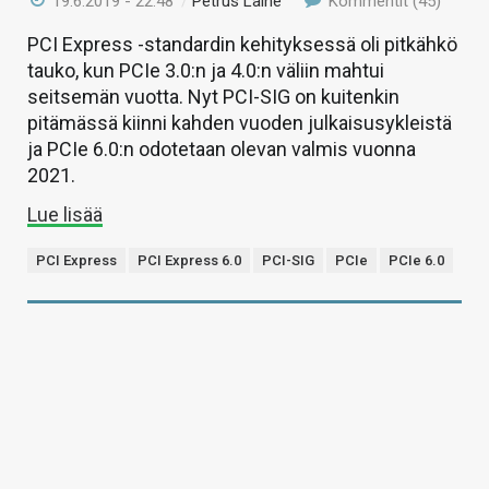
19.6.2019 - 22:48
/
Petrus Laine
Kommentit (45)
PCI Express -standardin kehityksessä oli pitkähkö
tauko, kun PCIe 3.0:n ja 4.0:n väliin mahtui
seitsemän vuotta. Nyt PCI-SIG on kuitenkin
pitämässä kiinni kahden vuoden julkaisusykleistä
ja PCIe 6.0:n odotetaan olevan valmis vuonna
2021.
Lue lisää
PCI Express
PCI Express 6.0
PCI-SIG
PCIe
PCIe 6.0