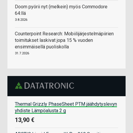
Doom pyörii nyt (melkein) myös Commodore
64:llä
3.8.2026
Counterpoint Research: Mobiilijärjestelmäpiirien
toimitukset laskivat jopa 15 % vuoden
ensimmäisellä puoliskolla
31.7.2026
Thermal Grizzly PhaseSheet PTM jäähdytyslevyn
yhdiste Lämpöalusta 2 g
13,90 €