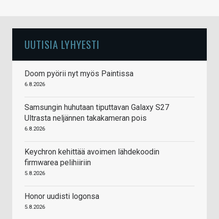
UUTISIA LYHYESTI
Doom pyörii nyt myös Paintissa
6.8.2026
Samsungin huhutaan tiputtavan Galaxy S27
Ultrasta neljännen takakameran pois
6.8.2026
Keychron kehittää avoimen lähdekoodin
firmwarea pelihiiriin
5.8.2026
Honor uudisti logonsa
5.8.2026