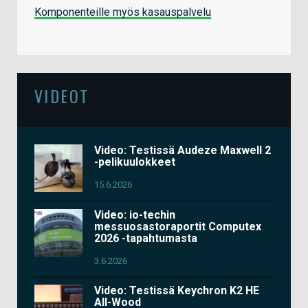
Komponenteille myös kasauspalvelu
VIDEOT
Video: Testissä Audeze Maxwell 2
-pelikuulokkeet
15.6.2026
Video: io-techin
messuosastoraportit Computex
2026 -tapahtumasta
3.6.2026
Video: Testissä Keychron K2 HE
All-Wood