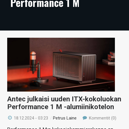
Performance 1 M
ARTIKKELIT
VIDEOT
TECHBBS
TIETOA
HINTA.FI
KAUPPA
VAIHDA TEEMA
Antec julkaisi uuden ITX-kokoluokan
Performance 1 M -alumiinikotelon
HAKU
18.12.2024 - 03:23
/
Petrus Laine
Kommentit (0)