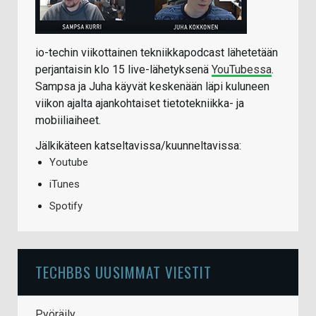
io-techin viikottainen tekniikkapodcast lähetetään
perjantaisin klo 15 live-lähetyksenä
YouTubessa
.
Sampsa ja Juha käyvät keskenään läpi kuluneen
viikon ajalta ajankohtaiset tietotekniikka- ja
mobiiliaiheet.
Jälkikäteen katseltavissa/kuunneltavissa:
Youtube
iTunes
Spotify
TECHBBS UUSIMMAT VIESTIT
Pyöräily