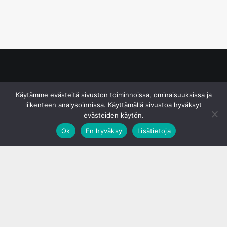
© S&J Media Oy
Käytämme evästeitä sivuston toiminnoissa, ominaisuuksissa ja
liikenteen analysoinnissa. Käyttämällä sivustoa hyväksyt
evästeiden käytön.
Ok
En hyväksy
Lisätietoja
;