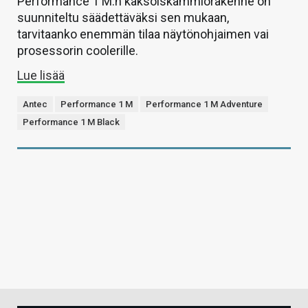
Performance 1 M:n kaksoiskammiorakenne on
suunniteltu säädettäväksi sen mukaan,
tarvitaanko enemmän tilaa näytönohjaimen vai
prosessorin coolerille.
Lue lisää
Antec
Performance 1 M
Performance 1 M Adventure
Performance 1 M Black