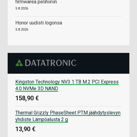
firmwarea pelihiiriin
5.8.2026
Honor uudisti logonsa
5.8.2026
Kingston Technology NV3 1 TB M.2 PCI Express
4.0 NVMe 3D NAND
158,90 €
Thermal Grizzly PhaseSheet PTM jäähdytyslevyn
yhdiste Lämpöalusta 2 g
13,90 €