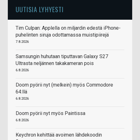
UUTISIA LYHYESTI
Tim Culpan: Applella on miljardin edestä iPhone-
puhelinten siruja odottamassa muistipiirejä
7.8.2026
Samsungin huhutaan tiputtavan Galaxy S27
Ultrasta neljännen takakameran pois
6.8.2026
Doom pyörii nyt (melkein) myös Commodore
64:llä
6.8.2026
Doom pyörii nyt myös Paintissa
6.8.2026
Keychron kehittää avoimen lähdekoodin