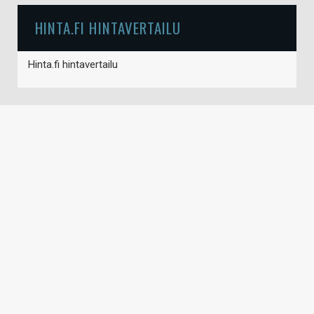
HINTA.FI HINTAVERTAILU
Hinta.fi hintavertailu