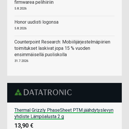
firmwarea pelihiiriin
5.8.2026
Honor uudisti logonsa
5.8.2026
Counterpoint Research: Mobiilijärjestelmäpiirien
toimitukset laskivat jopa 15 % vuoden
ensimmäisellä puoliskolla
31.7.2026
Thermal Grizzly PhaseSheet PTM jäähdytyslevyn
yhdiste Lämpöalusta 2 g
13,90 €