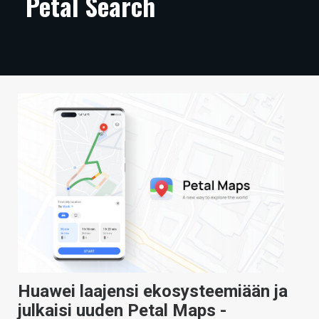
Petal Search
ARTIKKELIT
VIDEOT
TECHBBS
TIETOA
HINTA.FI
KAUPPA
VAIHDA TEEMA
HAKU
Huawei laajensi ekosysteemiään ja
julkaisi uuden Petal Maps -