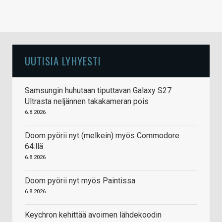
UUTISIA LYHYESTI
Samsungin huhutaan tiputtavan Galaxy S27
Ultrasta neljännen takakameran pois
6.8.2026
Doom pyörii nyt (melkein) myös Commodore
64:llä
6.8.2026
Doom pyörii nyt myös Paintissa
6.8.2026
Keychron kehittää avoimen lähdekoodin