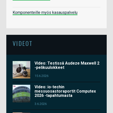
Komponenteille myös kasauspalvelu
VIDEOT
Video: Testissä Audeze Maxwell 2
-pelikuulokkeet
15.6.2026
Video: io-techin
messuosastoraportit Computex
2026 -tapahtumasta
3.6.2026