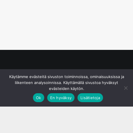
© S&J Media Oy
Käytämme evästeitä sivuston toiminnoissa, ominaisuuksissa ja
liikenteen analysoinnissa. Käyttämällä sivustoa hyväksyt
evästeiden käytön.
Ok
En hyväksy
Lisätietoja
;