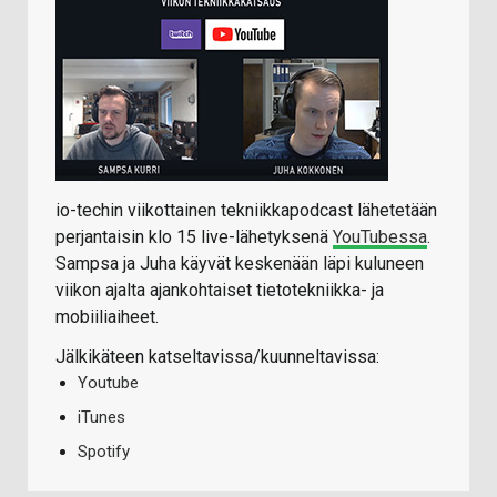
io-techin viikottainen tekniikkapodcast lähetetään
perjantaisin klo 15 live-lähetyksenä
YouTubessa
.
Sampsa ja Juha käyvät keskenään läpi kuluneen
viikon ajalta ajankohtaiset tietotekniikka- ja
mobiiliaiheet.
Jälkikäteen katseltavissa/kuunneltavissa:
Youtube
iTunes
Spotify