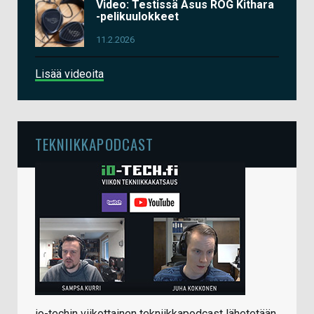
Video: Testissä Asus ROG Kithara
-pelikuulokkeet
11.2.2026
Lisää videoita
TEKNIIKKAPODCAST
io-techin viikottainen tekniikkapodcast lähetetään