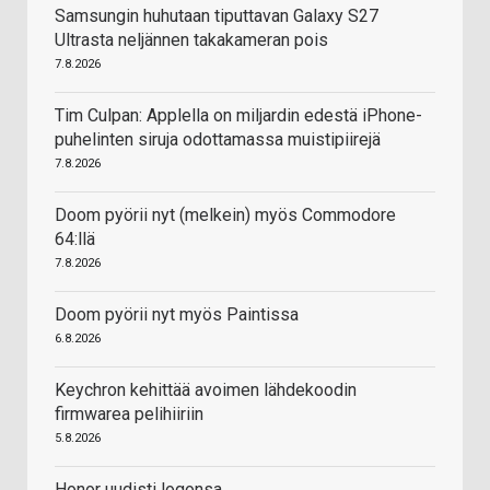
Samsungin huhutaan tiputtavan Galaxy S27
Ultrasta neljännen takakameran pois
7.8.2026
Tim Culpan: Applella on miljardin edestä iPhone-
puhelinten siruja odottamassa muistipiirejä
7.8.2026
Doom pyörii nyt (melkein) myös Commodore
64:llä
7.8.2026
Doom pyörii nyt myös Paintissa
6.8.2026
Keychron kehittää avoimen lähdekoodin
firmwarea pelihiiriin
5.8.2026
Honor uudisti logonsa