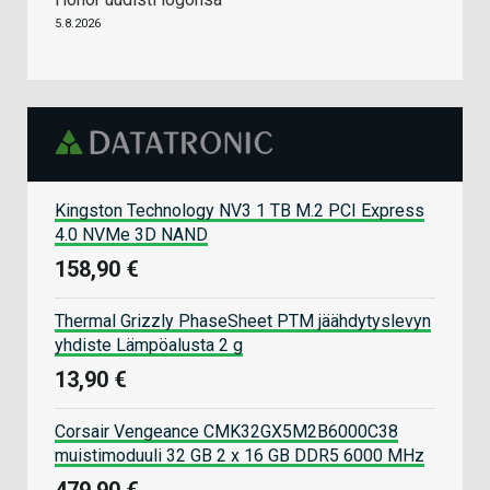
5.8.2026
Kingston Technology NV3 1 TB M.2 PCI Express
4.0 NVMe 3D NAND
158,90 €
Thermal Grizzly PhaseSheet PTM jäähdytyslevyn
yhdiste Lämpöalusta 2 g
13,90 €
Corsair Vengeance CMK32GX5M2B6000C38
muistimoduuli 32 GB 2 x 16 GB DDR5 6000 MHz
479,90 €