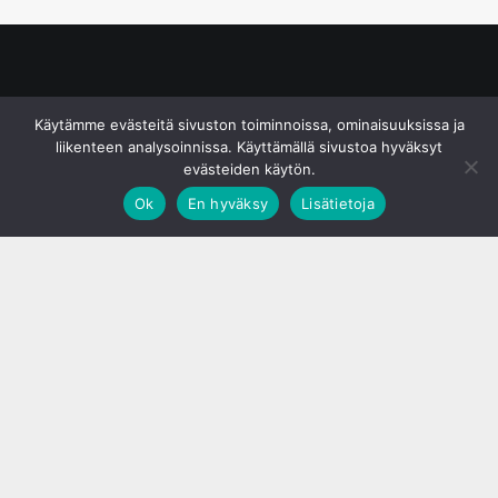
© S&J Media Oy
Käytämme evästeitä sivuston toiminnoissa, ominaisuuksissa ja
liikenteen analysoinnissa. Käyttämällä sivustoa hyväksyt
evästeiden käytön.
Ok
En hyväksy
Lisätietoja
;