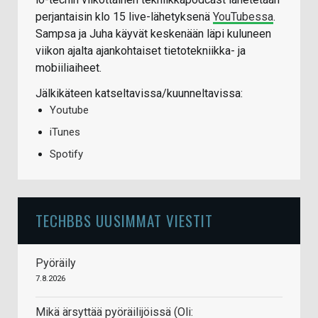
perjantaisin klo 15 live-lähetyksenä
YouTubessa
.
Sampsa ja Juha käyvät keskenään läpi kuluneen
viikon ajalta ajankohtaiset tietotekniikka- ja
mobiiliaiheet.
Jälkikäteen katseltavissa/kuunneltavissa:
Youtube
iTunes
Spotify
TECHBBS UUSIMMAT VIESTIT
Pyöräily
7.8.2026
Mikä ärsyttää pyöräilijöissä (Oli: