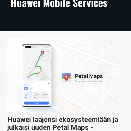
Huawei Mobile Services
ARTIKKELIT
VIDEOT
TECHBBS
TIETOA
HINTA.FI
KAUPPA
VAIHDA TEEMA
HAKU
Huawei laajensi ekosysteemiään ja
julkaisi uuden Petal Maps -