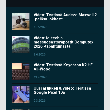
Video: Testissä Audeze Maxwell 2
-pelikuulokkeet
15.6.2026
Video: io-techin
messuosastoraportit Computex
2026 -tapahtumasta
3.6.2026
Video: Testissä Keychron K2 HE
All-Wood
13.4.2026
Uusi artikkeli & video: Testissä
Google Pixel 10a
9.3.2026