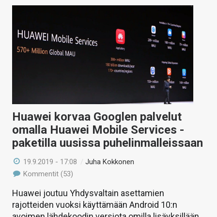
Huawei korvaa Googlen palvelut
omalla Huawei Mobile Services -
paketilla uusissa puhelinmalleissaan
19.9.2019 - 17:08
/
Juha Kokkonen
Kommentit (53)
Huawei joutuu Yhdysvaltain asettamien
rajotteiden vuoksi käyttämään Android 10:n
avoimen lähdekoodin versiota omilla lisäyksillään.