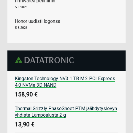
firmwarea pelihiiriin
5.8.2026
Honor uudisti logonsa
5.8.2026
Kingston Technology NV3 1 TB M.2 PCI Express
4.0 NVMe 3D NAND
158,90 €
Thermal Grizzly PhaseSheet PTM jäähdytyslevyn
yhdiste Lämpöalusta 2 g
13,90 €