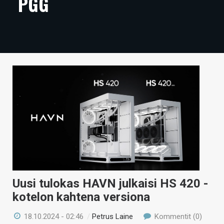
PGG
ARTIKKELIT
VIDEOT
TECHBBS
TIETOA
HINTA.FI
KAUPPA
VAIHDA TEEMA
Uusi tulokas HAVN julkaisi HS 420 -
HAKU
kotelon kahtena versiona
18.10.2024 - 02:46
/
Petrus Laine
Kommentit (0)