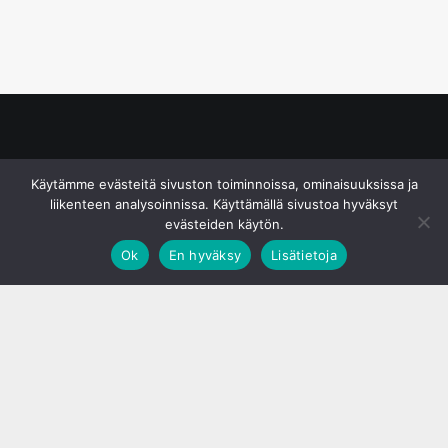
© S&J Media Oy
Käytämme evästeitä sivuston toiminnoissa, ominaisuuksissa ja
liikenteen analysoinnissa. Käyttämällä sivustoa hyväksyt
evästeiden käytön.
Ok
En hyväksy
Lisätietoja
;