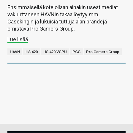
Ensimmäisellä kotelollaan ainakin useat mediat
vakuuttaneen HAVNin takaa löytyy mm.
Casekingin ja lukuisia tuttuja alan brändejä
omistava Pro Gamers Group.
Lue lisää
HAVN
HS 420
HS 420 VGPU
PGG
Pro Gamers Group