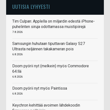
UUTISIA LYHYESTI
Tim Culpan: Applella on miljardin edestä iPhone-
puhelinten siruja odottamassa muistipiirejä
7.8.2026
Samsungin huhutaan tiputtavan Galaxy S27
Ultrasta neljännen takakameran pois
6.8.2026
Doom pyörii nyt (melkein) myös Commodore
64:llä
6.8.2026
Doom pyörii nyt myös Paintissa
6.8.2026
Keychron kehittää avoimen lähdekoodin