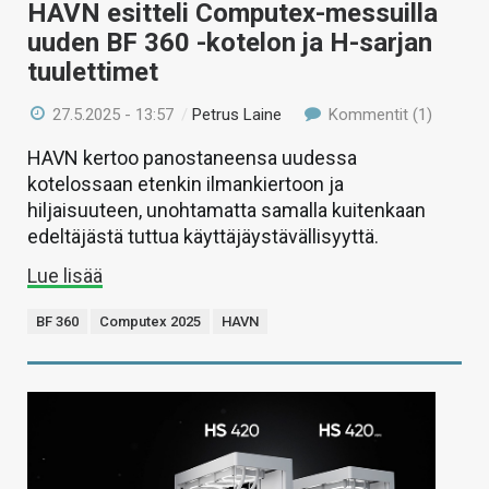
HAVN esitteli Computex-messuilla
uuden BF 360 -kotelon ja H-sarjan
tuulettimet
27.5.2025 - 13:57
/
Petrus Laine
Kommentit (1)
HAVN kertoo panostaneensa uudessa
kotelossaan etenkin ilmankiertoon ja
hiljaisuuteen, unohtamatta samalla kuitenkaan
edeltäjästä tuttua käyttäjäystävällisyyttä.
Lue lisää
BF 360
Computex 2025
HAVN