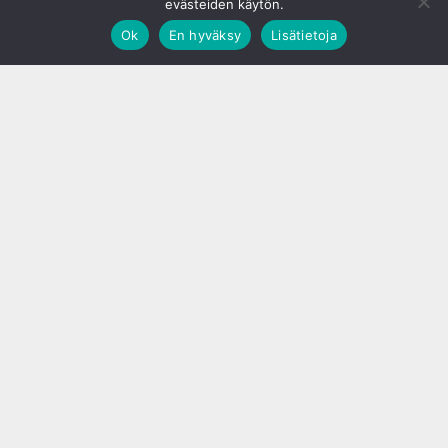
evästeiden käytön.
Ok
En hyväksy
Lisätietoja
;