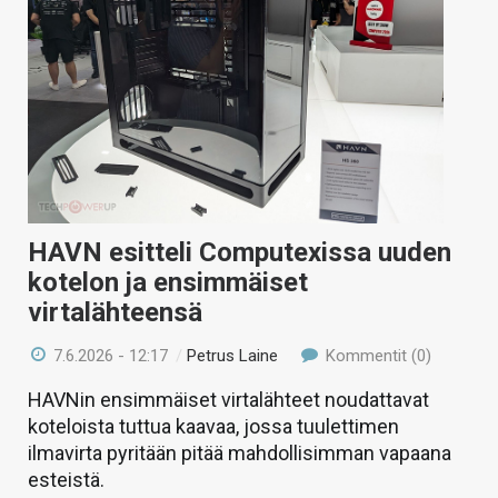
KAUPPA
VAIHDA TEEMA
HAKU
HAVN esitteli Computexissa uuden
kotelon ja ensimmäiset
virtalähteensä
7.6.2026 - 12:17
/
Petrus Laine
Kommentit (0)
HAVNin ensimmäiset virtalähteet noudattavat
koteloista tuttua kaavaa, jossa tuulettimen
ilmavirta pyritään pitää mahdollisimman vapaana
esteistä.