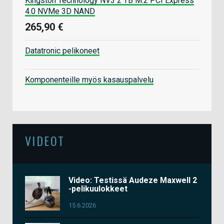
Kingston Technology NV3 2 TB M.2 PCI Express
4.0 NVMe 3D NAND
265,90 €
Datatronic pelikoneet
Komponenteille myös kasauspalvelu
VIDEOT
Video: Testissä Audeze Maxwell 2
-pelikuulokkeet
15.6.2026