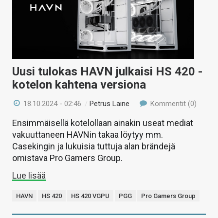
Uusi tulokas HAVN julkaisi HS 420 -
kotelon kahtena versiona
18.10.2024 - 02:46
/
Petrus Laine
Kommentit (0)
Ensimmäisellä kotelollaan ainakin useat mediat
vakuuttaneen HAVNin takaa löytyy mm.
Casekingin ja lukuisia tuttuja alan brändejä
omistava Pro Gamers Group.
Lue lisää
HAVN
HS 420
HS 420 VGPU
PGG
Pro Gamers Group