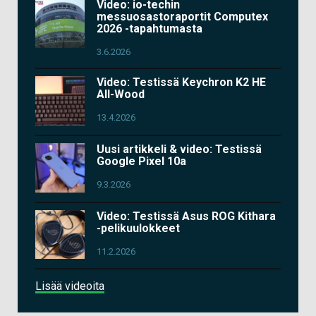
Video: io-techin
messuosastoraportit Computex
2026 -tapahtumasta
3.6.2026
Video: Testissä Keychron K2 HE
All-Wood
13.4.2026
Uusi artikkeli & video: Testissä
Google Pixel 10a
9.3.2026
Video: Testissä Asus ROG Kithara
-pelikuulokkeet
11.2.2026
Lisää videoita