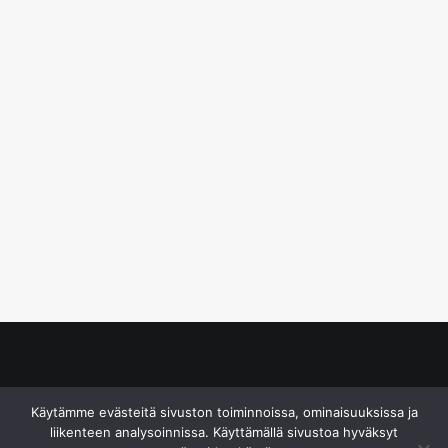
© S&J Media Oy
Käytämme evästeitä sivuston toiminnoissa, ominaisuuksissa ja
liikenteen analysoinnissa. Käyttämällä sivustoa hyväksyt