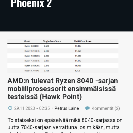
Phoenix 2
ARTIKKELIT
VIDEOT
TECHBBS
TIETOA
HINTA.FI
KAUPPA
AMD:n tulevat Ryzen 8040 -sarjan
VAIHDA TEEMA
mobiiliprosessorit ensimmäisissä
testeissä (Hawk Point)
29.11.2023 - 02:35
/
Petrus Laine
Kommentit (2)
HAKU
Toistaiseksi on epäselvää mikä 8040-sarjassa on
uutta 7040-sarjaan verrattuna jos mikään, mutta