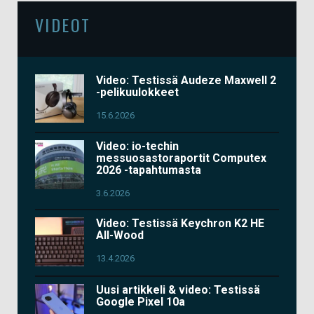
VIDEOT
Video: Testissä Audeze Maxwell 2
-pelikuulokkeet
15.6.2026
Video: io-techin
messuosastoraportit Computex
2026 -tapahtumasta
3.6.2026
Video: Testissä Keychron K2 HE
All-Wood
13.4.2026
Uusi artikkeli & video: Testissä
Google Pixel 10a