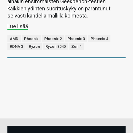
ainakin ensimmäisten Geekbench-testien
kaikkien ydinten suorituskyky on parantunut
selvästi kahdella mallilla kolmesta.
Lue lisää
AMD
Phoenix
Phoenix 2
Phoenix 3
Phoenix 4
RDNA 3
Ryzen
Ryzen 8040
Zen 4