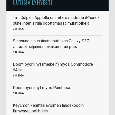
UUTISIA LYHYESTI
Tim Culpan: Applella on miljardin edestä iPhone-
puhelinten siruja odottamassa muistipiirejä
7.8.2026
Samsungin huhutaan tiputtavan Galaxy S27
Ultrasta neljännen takakameran pois
6.8.2026
Doom pyörii nyt (melkein) myös Commodore
64:llä
6.8.2026
Doom pyörii nyt myös Paintissa
6.8.2026
Keychron kehittää avoimen lähdekoodin
firmwarea pelihiiriin