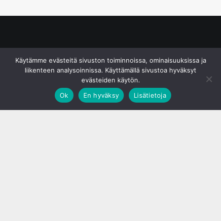
© S&J Media Oy
Käytämme evästeitä sivuston toiminnoissa, ominaisuuksissa ja
liikenteen analysoinnissa. Käyttämällä sivustoa hyväksyt
evästeiden käytön.
Ok
En hyväksy
Lisätietoja
;