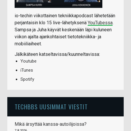
io-techin viikottainen tekniikkapodcast lähetetään
perjantaisin klo 15 live-lähetyksenä
YouTubessa
.
Sampsa ja Juha käyvät keskenään läpi kuluneen
viikon ajalta ajankohtaiset tietotekniikka- ja
mobiiliaiheet.
Jälkikäteen katseltavissa/kuunneltavissa:
Youtube
iTunes
Spotify
TECHBBS UUSIMMAT VIESTIT
Mikä ärsyttää kanssa-autoilijoissa?
7.8.2026