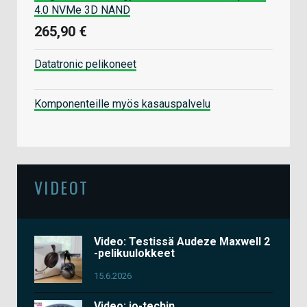
4.0 NVMe 3D NAND
265,90 €
Datatronic pelikoneet
Komponenteille myös kasauspalvelu
VIDEOT
Video: Testissä Audeze Maxwell 2
-pelikuulokkeet
15.6.2026
Video: io-techin