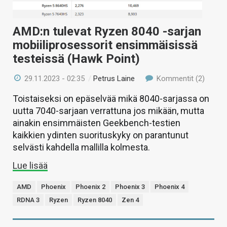
KAUPPA
AMD:n tulevat Ryzen 8040 -sarjan
VAIHDA TEEMA
mobiiliprosessorit ensimmäisissä
testeissä (Hawk Point)
29.11.2023 - 02:35
/
Petrus Laine
Kommentit (2)
HAKU
Toistaiseksi on epäselvää mikä 8040-sarjassa on
uutta 7040-sarjaan verrattuna jos mikään, mutta
ainakin ensimmäisten Geekbench-testien
kaikkien ydinten suorituskyky on parantunut
selvästi kahdella mallilla kolmesta.
Lue lisää
AMD
Phoenix
Phoenix 2
Phoenix 3
Phoenix 4
RDNA 3
Ryzen
Ryzen 8040
Zen 4