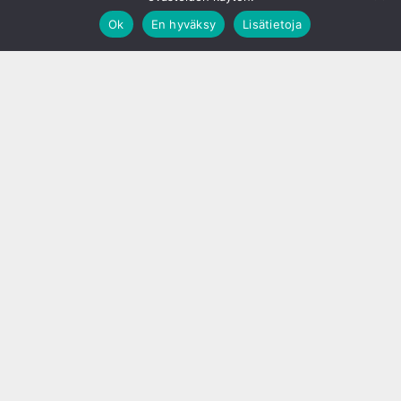
Ok
En hyväksy
Lisätietoja
;