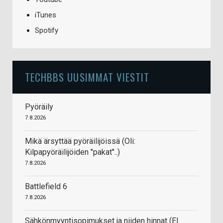
iTunes
Spotify
TECHBBS UUSIMMAT VIESTIT
Pyöräily
7.8.2026
Mikä ärsyttää pyöräilijöissä (Oli:
Kilpapyöräilijöiden "pakat"..)
7.8.2026
Battlefield 6
7.8.2026
Sähkönmyyntisopimukset ja niiden hinnat (EI