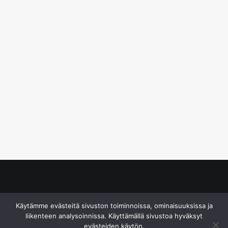
© S&J Media Oy
Käytämme evästeitä sivuston toiminnoissa, ominaisuuksissa ja
liikenteen analysoinnissa. Käyttämällä sivustoa hyväksyt
evästeiden käytön.