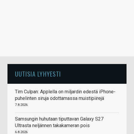
UUTISIA LYHYESTI
Tim Culpan: Applella on miljardin edestä iPhone-
puhelinten siruja odottamassa muistipiirejä
7.8.2026
Samsungin huhutaan tiputtavan Galaxy S27
Ultrasta neljännen takakameran pois
6.8.2026