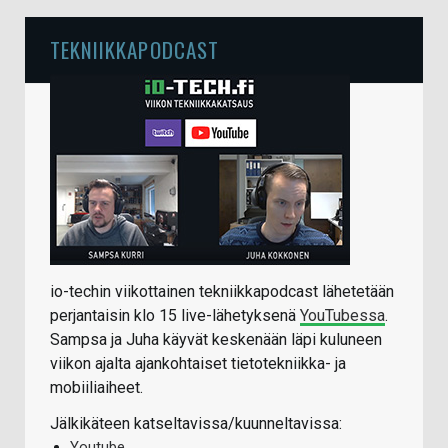
TEKNIIKKAPODCAST
io-techin viikottainen tekniikkapodcast lähetetään
perjantaisin klo 15 live-lähetyksenä
YouTubessa
.
Sampsa ja Juha käyvät keskenään läpi kuluneen
viikon ajalta ajankohtaiset tietotekniikka- ja
mobiiliaiheet.
Jälkikäteen katseltavissa/kuunneltavissa:
Youtube