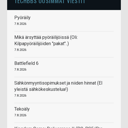
TECHBBS UUSIMMAT VIESTIT
Pyöräily
7.8.2026
Mikä ärsyttää pyöräilijöissä (Oli:
Kilpapyöräilijöiden "pakat"..)
7.8.2026
Battlefield 6
7.8.2026
Sähkönmyyntisopimukset ja niiden hinnat (EI
yleistä sähkökeskustelua!)
7.8.2026
Tekoäly
7.8.2026