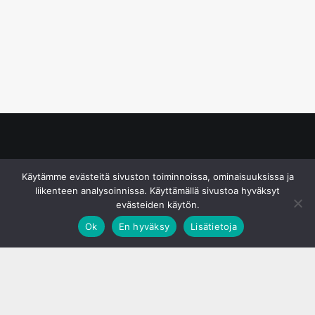
© S&J Media Oy
Käytämme evästeitä sivuston toiminnoissa, ominaisuuksissa ja
liikenteen analysoinnissa. Käyttämällä sivustoa hyväksyt
evästeiden käytön.
Ok
En hyväksy
Lisätietoja
;