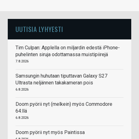
UUTISIA LYHYESTI
Tim Culpan: Applella on miljardin edestä iPhone-
puhelinten siruja odottamassa muistipiirejä
7.8.2026
Samsungin huhutaan tiputtavan Galaxy S27
Ultrasta neljännen takakameran pois
6.8.2026
Doom pyörii nyt (melkein) myös Commodore
64:llä
6.8.2026
Doom pyörii nyt myös Paintissa