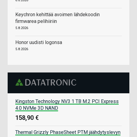
6.8.2026
Keychron kehittää avoimen lähdekoodin
firmwarea pelihiiriin
5.8.2026
Honor uudisti logonsa
5.8.2026
Kingston Technology NV3 1 TB M.2 PCI Express
4.0 NVMe 3D NAND
158,90 €
Thermal Grizzly PhaseSheet PTM jäähdytyslevyn