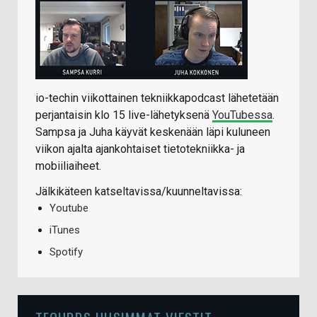
io-techin viikottainen tekniikkapodcast lähetetään
perjantaisin klo 15 live-lähetyksenä
YouTubessa
.
Sampsa ja Juha käyvät keskenään läpi kuluneen
viikon ajalta ajankohtaiset tietotekniikka- ja
mobiiliaiheet.
Jälkikäteen katseltavissa/kuunneltavissa:
Youtube
iTunes
Spotify