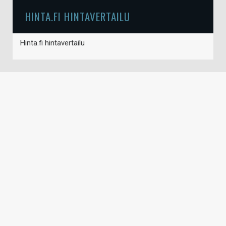
HINTA.FI HINTAVERTAILU
Hinta.fi hintavertailu