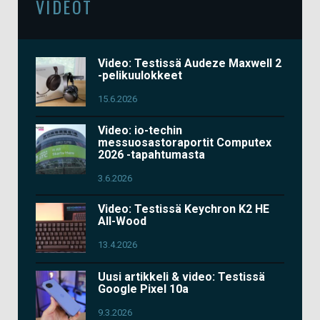
VIDEOT
Video: Testissä Audeze Maxwell 2
-pelikuulokkeet
15.6.2026
Video: io-techin
messuosastoraportit Computex
2026 -tapahtumasta
3.6.2026
Video: Testissä Keychron K2 HE
All-Wood
13.4.2026
Uusi artikkeli & video: Testissä
Google Pixel 10a
9.3.2026