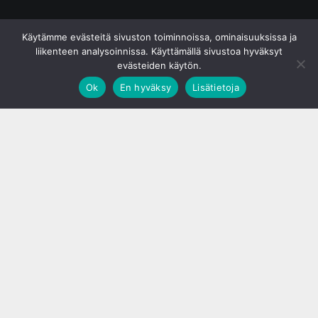
© S&J Media Oy
Käytämme evästeitä sivuston toiminnoissa, ominaisuuksissa ja
liikenteen analysoinnissa. Käyttämällä sivustoa hyväksyt
evästeiden käytön.
Ok
En hyväksy
Lisätietoja
;