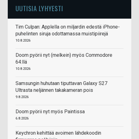
UUTISIA LYHYESTI
Tim Culpan: Applella on miljardin edestä iPhone-
puhelinten siruja odottamassa muistipiirejä
10.8.2026
Doom pyörii nyt (melkein) myös Commodore
64:llä
10.8.2026
Samsungin huhutaan tiputtavan Galaxy S27
Ultrasta neljännen takakameran pois
9.8.2026
Doom pyörii nyt myös Paintissa
6.8.2026
Keychron kehittää avoimen lähdekoodin