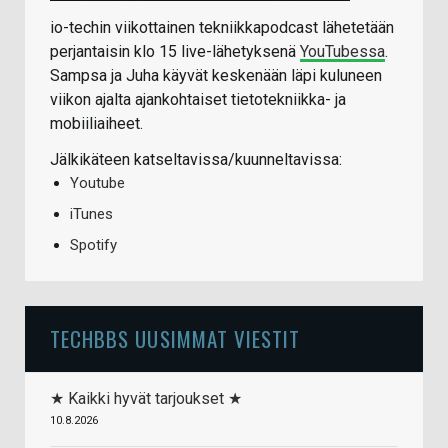
io-techin viikottainen tekniikkapodcast lähetetään
perjantaisin klo 15 live-lähetyksenä
YouTubessa
.
Sampsa ja Juha käyvät keskenään läpi kuluneen
viikon ajalta ajankohtaiset tietotekniikka- ja
mobiiliaiheet.
Jälkikäteen katseltavissa/kuunneltavissa:
Youtube
iTunes
Spotify
TECHBBS UUSIMMAT VIESTIT
★ Kaikki hyvät tarjoukset ★
10.8.2026