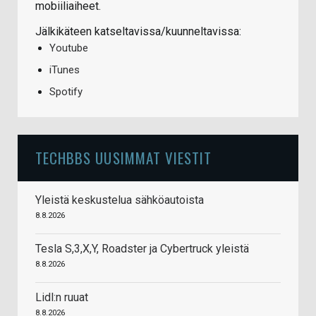
mobiiliaiheet.
Jälkikäteen katseltavissa/kuunneltavissa:
Youtube
iTunes
Spotify
TECHBBS UUSIMMAT VIESTIT
Yleistä keskustelua sähköautoista
8.8.2026
Tesla S,3,X,Y, Roadster ja Cybertruck yleistä
8.8.2026
Lidl:n ruuat
8.8.2026