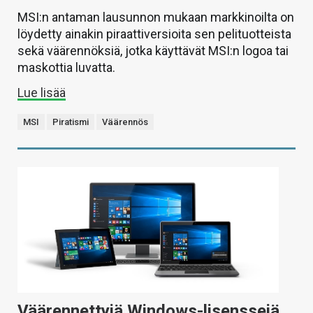
MSI:n antaman lausunnon mukaan markkinoilta on
löydetty ainakin piraattiversioita sen pelituotteista
sekä väärennöksiä, jotka käyttävät MSI:n logoa tai
maskottia luvatta.
Lue lisää
MSI
Piratismi
Väärennös
Väärennettyjä Windows-lisenssejä