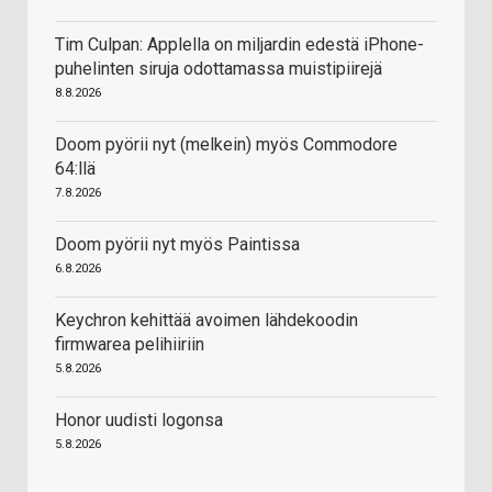
Tim Culpan: Applella on miljardin edestä iPhone-
puhelinten siruja odottamassa muistipiirejä
8.8.2026
Doom pyörii nyt (melkein) myös Commodore
64:llä
7.8.2026
Doom pyörii nyt myös Paintissa
6.8.2026
Keychron kehittää avoimen lähdekoodin
firmwarea pelihiiriin
5.8.2026
Honor uudisti logonsa
5.8.2026