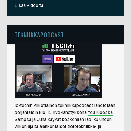
Lisää videoita
TEKNIIKKAPODCAST
io-techin viikottainen tekniikkapodcast lähetetään
perjantaisin klo 15 live-lähetyksenä
YouTubessa
.
Sampsa ja Juha käyvät keskenään läpi kuluneen
viikon ajalta ajankohtaiset tietotekniikka- ja