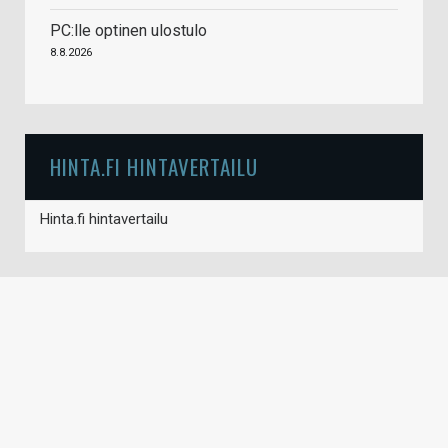
PC:lle optinen ulostulo
8.8.2026
HINTA.FI HINTAVERTAILU
Hinta.fi hintavertailu