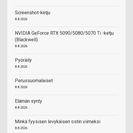
Screenshot-ketju
8.8.2026
NVIDIA GeForce RTX 5090/5080/5070 Ti -ketju
(Blackwell)
8.8.2026
Pyöräily
8.8.2026
Perussuomalaiset
8.8.2026
Elämän synty
8.8.2026
Minkä fyysisen levykäisen ostin viimeksi
8.8.2026