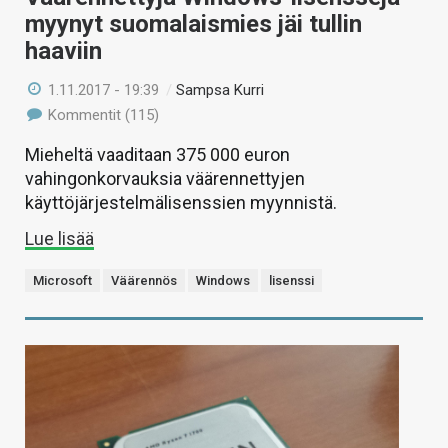
myynyt suomalaismies jäi tullin
haaviin
1.11.2017 - 19:39
/
Sampsa Kurri
Kommentit (115)
Mieheltä vaaditaan 375 000 euron
vahingonkorvauksia väärennettyjen
käyttöjärjestelmälisenssien myynnistä.
Lue lisää
Microsoft
Väärennös
Windows
lisenssi