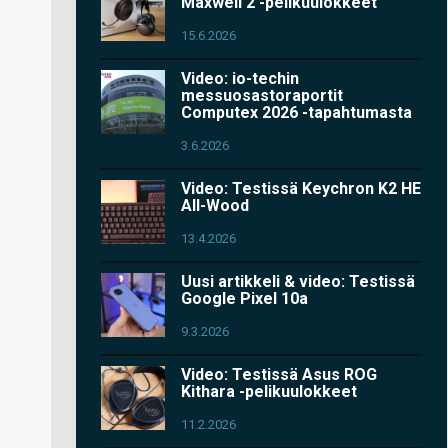
Maxwell 2 -pelikuulokkeet
15.6.2026
Video: io-techin
messuosastoraportit
Computex 2026 -tapahtumasta
3.6.2026
Video: Testissä Keychron K2 HE
All-Wood
13.4.2026
Uusi artikkeli & video: Testissä
Google Pixel 10a
9.3.2026
Video: Testissä Asus ROG
Kithara -pelikuulokkeet
11.2.2026