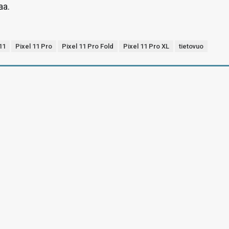
aa.
11
Pixel 11 Pro
Pixel 11 Pro Fold
Pixel 11 Pro XL
tietovuo