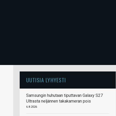
UUTISIA LYHYESTI
Samsungin huhutaan tiputtavan Galaxy S27
Ultrasta neljännen takakameran pois
6.8.2026