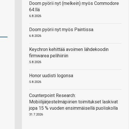
Doom pyörii nyt (melkein) myös Commodore
64:llä
6.8.2026
Doom pyörii nyt myös Paintissa
6.8.2026
Keychron kehittää avoimen lähdekoodin
firmwarea pelihiiriin
5.8.2026
Honor uudisti logonsa
5.8.2026
Counterpoint Research:
Mobiilijärjestelmäpiirien toimitukset laskivat
jopa 15 % vuoden ensimmäisellä puoliskolla
31.7.2026