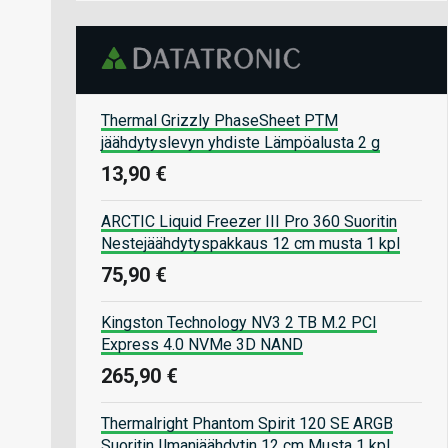
Thermal Grizzly PhaseSheet PTM
jäähdytyslevyn yhdiste Lämpöalusta 2 g
13,90 €
ARCTIC Liquid Freezer III Pro 360 Suoritin
Nestejäähdytyspakkaus 12 cm musta 1 kpl
75,90 €
Kingston Technology NV3 2 TB M.2 PCI
Express 4.0 NVMe 3D NAND
265,90 €
Thermalright Phantom Spirit 120 SE ARGB
Suoritin Ilmanjäähdytin 12 cm Musta 1 kpl