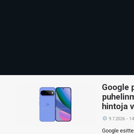
Google p
puhelin
hintoja 
9.7.2026 - 14
Google esitte