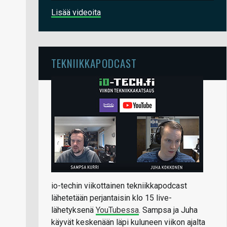
Lisää videoita
TEKNIIKKAPODCAST
io-techin viikottainen tekniikkapodcast
lähetetään perjantaisin klo 15 live-
lähetyksenä
YouTubessa
. Sampsa ja Juha
käyvät keskenään läpi kuluneen viikon ajalta