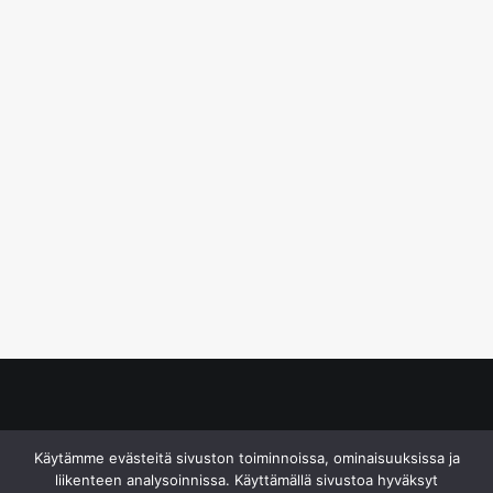
© S&J Media Oy
Käytämme evästeitä sivuston toiminnoissa, ominaisuuksissa ja
liikenteen analysoinnissa. Käyttämällä sivustoa hyväksyt