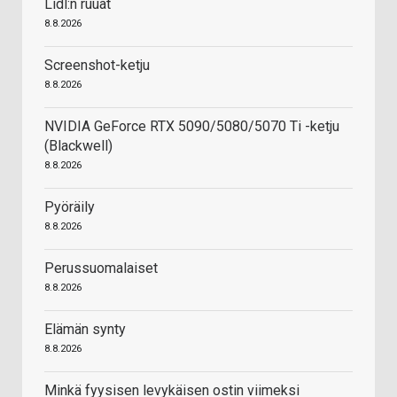
Lidl:n ruuat
8.8.2026
Screenshot-ketju
8.8.2026
NVIDIA GeForce RTX 5090/5080/5070 Ti -ketju
(Blackwell)
8.8.2026
Pyöräily
8.8.2026
Perussuomalaiset
8.8.2026
Elämän synty
8.8.2026
Minkä fyysisen levykäisen ostin viimeksi