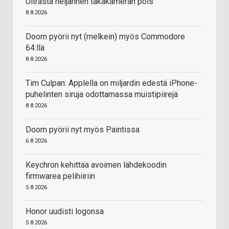
Ultrasta neljännen takakameran pois
8.8.2026
Doom pyörii nyt (melkein) myös Commodore
64:llä
8.8.2026
Tim Culpan: Applella on miljardin edestä iPhone-
puhelinten siruja odottamassa muistipiirejä
8.8.2026
Doom pyörii nyt myös Paintissa
6.8.2026
Keychron kehittää avoimen lähdekoodin
firmwarea pelihiiriin
5.8.2026
Honor uudisti logonsa
5.8.2026