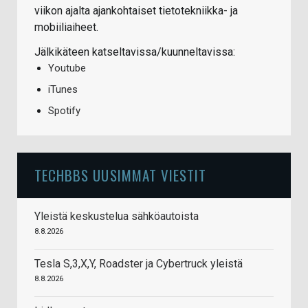
viikon ajalta ajankohtaiset tietotekniikka- ja
mobiiliaiheet.
Jälkikäteen katseltavissa/kuunneltavissa:
Youtube
iTunes
Spotify
TECHBBS UUSIMMAT VIESTIT
Yleistä keskustelua sähköautoista
8.8.2026
Tesla S,3,X,Y, Roadster ja Cybertruck yleistä
8.8.2026