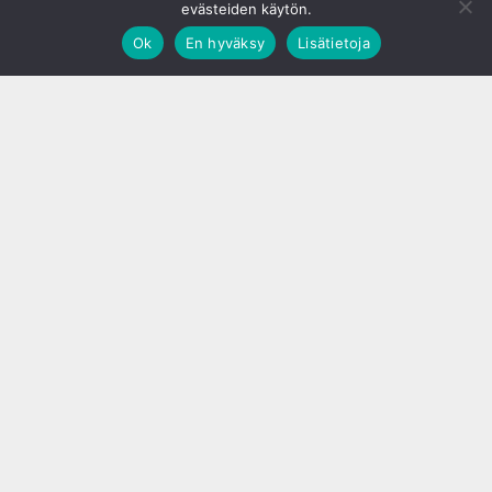
evästeiden käytön.
Ok
En hyväksy
Lisätietoja
;