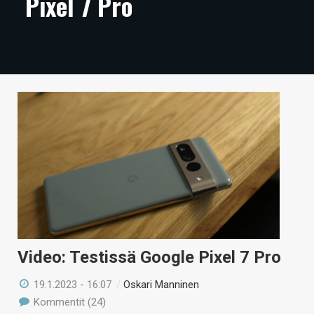
Pixel 7 Pro
ARTIKKELIT
VIDEOT
TECHBBS
TIETOA
HINTA.FI
KAUPPA
VAIHDA TEEMA
Video: Testissä Google Pixel 7 Pro
HAKU
19.1.2023 - 16:07
/
Oskari Manninen
Kommentit (24)