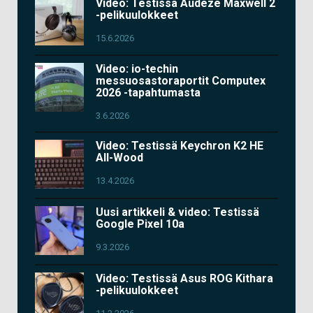
Video: Testissä Audeze Maxwell 2
-pelikuulokkeet
15.6.2026
Video: io-techin
messuosastoraportit Computex
2026 -tapahtumasta
3.6.2026
Video: Testissä Keychron K2 HE
All-Wood
13.4.2026
Uusi artikkeli & video: Testissä
Google Pixel 10a
9.3.2026
Video: Testissä Asus ROG Kithara
-pelikuulokkeet