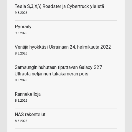
Tesla S,3,X,Y, Roadster ja Cybertruck yleistä
9.8.2026
Pyöräily
9.8.2026
Venäjä hyökkäsi Ukrainaan 24. helmikuuta 2022
8.8.2026
Samsungin huhutaan tiputtavan Galaxy S27
Ultrasta neljännen takakameran pois
8.8.2026
Rannekelloja
8.8.2026
NAS rakentelut
8.8.2026