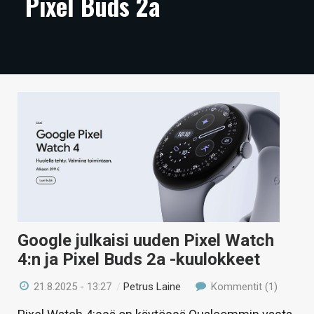
Pixel Buds 2a
ARTIKKELIT
VIDEOT
TECHBBS
TIETOA
HINTA.FI
KAUPPA
VAIHDA TEEMA
Google julkaisi uuden Pixel Watch
4:n ja Pixel Buds 2a -kuulokkeet
HAKU
21.8.2025 - 13:27
/
Petrus Laine
Kommentit (1)