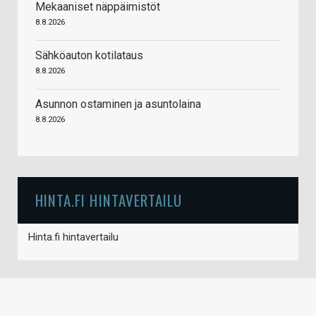
Mekaaniset näppäimistöt
8.8.2026
Sähköauton kotilataus
8.8.2026
Asunnon ostaminen ja asuntolaina
8.8.2026
HINTA.FI HINTAVERTAILU
Hinta.fi hintavertailu