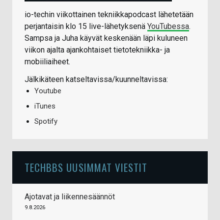
io-techin viikottainen tekniikkapodcast lähetetään
perjantaisin klo 15 live-lähetyksenä
YouTubessa
.
Sampsa ja Juha käyvät keskenään läpi kuluneen
viikon ajalta ajankohtaiset tietotekniikka- ja
mobiiliaiheet.
Jälkikäteen katseltavissa/kuunneltavissa:
Youtube
iTunes
Spotify
TECHBBS UUSIMMAT VIESTIT
Ajotavat ja liikennesäännöt
9.8.2026