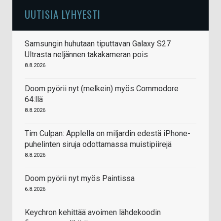
UUTISIA LYHYESTI
Samsungin huhutaan tiputtavan Galaxy S27
Ultrasta neljännen takakameran pois
8.8.2026
Doom pyörii nyt (melkein) myös Commodore
64:llä
8.8.2026
Tim Culpan: Applella on miljardin edestä iPhone-
puhelinten siruja odottamassa muistipiirejä
8.8.2026
Doom pyörii nyt myös Paintissa
6.8.2026
Keychron kehittää avoimen lähdekoodin