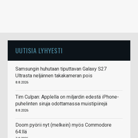
UUTISIA LYHYESTI
Samsungin huhutaan tiputtavan Galaxy S27
Ultrasta neljännen takakameran pois
8.8.2026
Tim Culpan: Applella on miljardin edestä iPhone-
puhelinten siruja odottamassa muistipiirejä
8.8.2026
Doom pyörii nyt (melkein) myös Commodore
64:llä