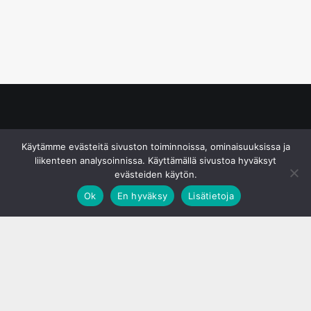
© S&J Media Oy
Käytämme evästeitä sivuston toiminnoissa, ominaisuuksissa ja
liikenteen analysoinnissa. Käyttämällä sivustoa hyväksyt
evästeiden käytön.
Ok
En hyväksy
Lisätietoja
;