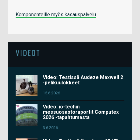
Komponenteille myös kasauspalvelu
VIDEOT
Video: Testissä Audeze Maxwell 2
-pelikuulokkeet
15.6.2026
Video: io-techin
messuosastoraportit Computex
2026 -tapahtumasta
3.6.2026