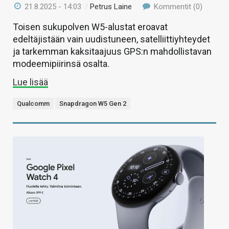
21.8.2025 - 14:03
/
Petrus Laine
Kommentit (0)
Toisen sukupolven W5-alustat eroavat
edeltäjistään vain uudistuneen, satelliittiyhteydet
ja tarkemman kaksitaajuus GPS:n mahdollistavan
modeemipiirinsä osalta.
Lue lisää
Qualcomm
Snapdragon W5 Gen 2