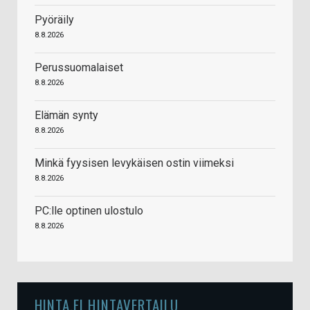
Pyöräily
8.8.2026
Perussuomalaiset
8.8.2026
Elämän synty
8.8.2026
Minkä fyysisen levykäisen ostin viimeksi
8.8.2026
PC:lle optinen ulostulo
8.8.2026
HINTA.FI HINTAVERTAILU