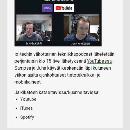
io-techin viikottainen tekniikkapodcast lähetetään
perjantaisin klo 15 live-lähetyksenä
YouTubessa
.
Sampsa ja Juha käyvät keskenään läpi kuluneen
viikon ajalta ajankohtaiset tietotekniikka- ja
mobiiliaiheet.
Jälkikäteen katseltavissa/kuunneltavissa:
Youtube
iTunes
Spotify