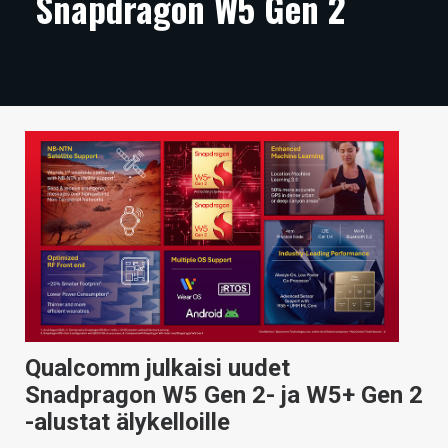
Snapdragon W5 Gen 2
ARTIKKELIT
VIDEOT
TECHBBS
TIETOA
HINTA.FI
KAUPPA
VAIHDA TEEMA
Qualcomm julkaisi uudet
HAKU
Snadpragon W5 Gen 2- ja W5+ Gen 2
-alustat älykelloille