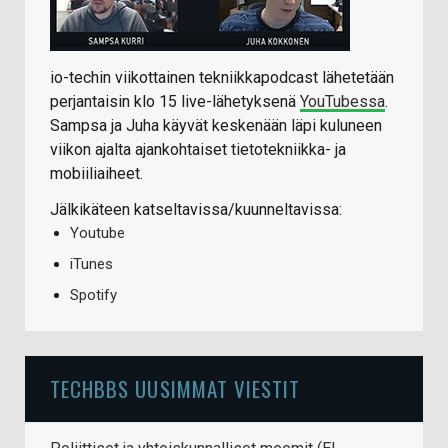
io-techin viikottainen tekniikkapodcast lähetetään
perjantaisin klo 15 live-lähetyksenä
YouTubessa
.
Sampsa ja Juha käyvät keskenään läpi kuluneen
viikon ajalta ajankohtaiset tietotekniikka- ja
mobiiliaiheet.
Jälkikäteen katseltavissa/kuunneltavissa:
Youtube
iTunes
Spotify
TECHBBS UUSIMMAT VIESTIT