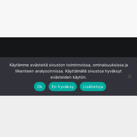
© S&J Media Oy
Käytämme evästeitä sivuston toiminnoissa, ominaisuuksissa ja
liikenteen analysoinnissa. Käyttämällä sivustoa hyväksyt
evästeiden käytön.
Ok
En hyväksy
Lisätietoja
;