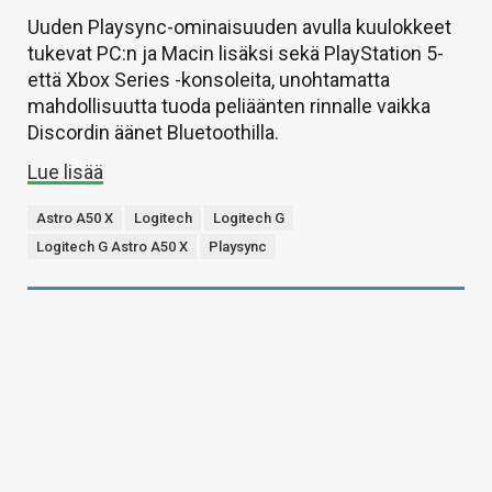
Uuden Playsync-ominaisuuden avulla kuulokkeet
tukevat PC:n ja Macin lisäksi sekä PlayStation 5-
että Xbox Series -konsoleita, unohtamatta
mahdollisuutta tuoda peliäänten rinnalle vaikka
Discordin äänet Bluetoothilla.
Lue lisää
Astro A50 X
Logitech
Logitech G
Logitech G Astro A50 X
Playsync