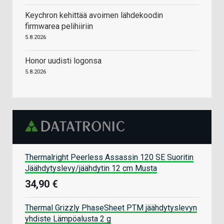
Keychron kehittää avoimen lähdekoodin
firmwarea pelihiiriin
5.8.2026
Honor uudisti logonsa
5.8.2026
Thermalright Peerless Assassin 120 SE Suoritin
Jäähdytyslevy/jäähdytin 12 cm Musta
34,90 €
Thermal Grizzly PhaseSheet PTM jäähdytyslevyn
yhdiste Lämpöalusta 2 g