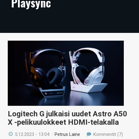
Playsync
ARTIKKELIT
VIDEOT
TECHBBS
TIETOA
HINTA.FI
KAUPPA
VAIHDA TEEMA
Logitech G julkaisi uudet Astro A50
HAKU
X -pelikuulokkeet HDMI-telakalla
5.12.2023 - 13:04
/
Petrus Laine
Kommentit (7)