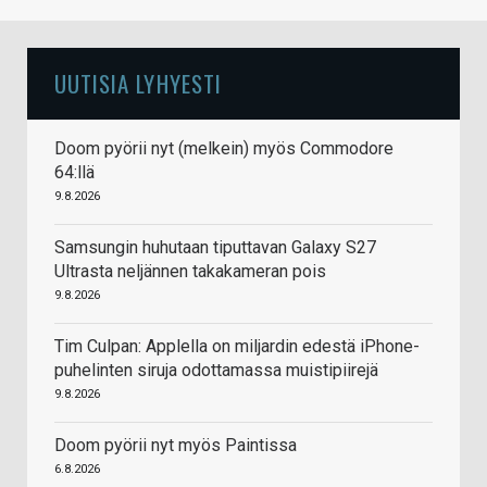
UUTISIA LYHYESTI
Doom pyörii nyt (melkein) myös Commodore
64:llä
9.8.2026
Samsungin huhutaan tiputtavan Galaxy S27
Ultrasta neljännen takakameran pois
9.8.2026
Tim Culpan: Applella on miljardin edestä iPhone-
puhelinten siruja odottamassa muistipiirejä
9.8.2026
Doom pyörii nyt myös Paintissa
6.8.2026