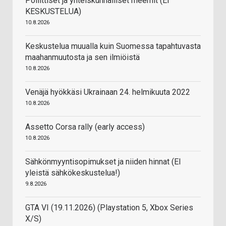
Poliittiset ja yhteiskunnalliset meemit (EI
KESKUSTELUA)
10.8.2026
Keskustelua muualla kuin Suomessa tapahtuvasta
maahanmuutosta ja sen ilmiöistä
10.8.2026
Venäjä hyökkäsi Ukrainaan 24. helmikuuta 2022
10.8.2026
Assetto Corsa rally (early access)
10.8.2026
Sähkönmyyntisopimukset ja niiden hinnat (EI
yleistä sähkökeskustelua!)
9.8.2026
GTA VI (19.11.2026) (Playstation 5, Xbox Series
X/S)