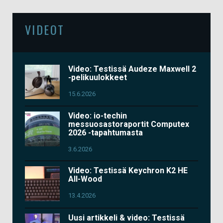
VIDEOT
Video: Testissä Audeze Maxwell 2
-pelikuulokkeet
15.6.2026
Video: io-techin
messuosastoraportit Computex
2026 -tapahtumasta
3.6.2026
Video: Testissä Keychron K2 HE
All-Wood
13.4.2026
Uusi artikkeli & video: Testissä