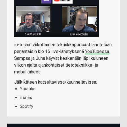
io-techin viikottainen tekniikkapodcast lähetetään
perjantaisin klo 15 live-lähetyksenä
YouTubessa
.
Sampsa ja Juha käyvät keskenään läpi kuluneen
viikon ajalta ajankohtaiset tietotekniikka- ja
mobiiliaiheet.
Jälkikäteen katseltavissa/kuunneltavissa:
Youtube
iTunes
Spotify