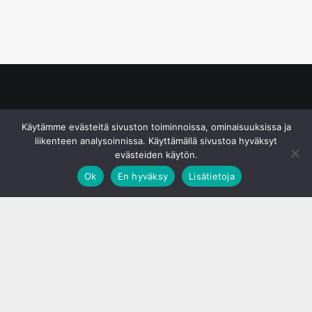
© S&J Media Oy
Käytämme evästeitä sivuston toiminnoissa, ominaisuuksissa ja
liikenteen analysoinnissa. Käyttämällä sivustoa hyväksyt
evästeiden käytön.
Ok
En hyväksy
Lisätietoja
;