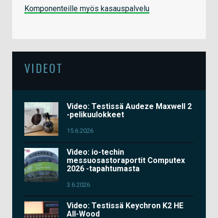
Komponenteille myös kasauspalvelu
VIDEOT
Video: Testissä Audeze Maxwell 2
-pelikuulokkeet
15.6.2026
Video: io-techin
messuosastoraportit Computex
2026 -tapahtumasta
3.6.2026
Video: Testissä Keychron K2 HE
All-Wood