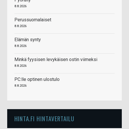
8.8.2026
Perussuomalaiset
8.8.2026
Elämän synty
8.8.2026
Minkä fyysisen levykäisen ostin viimeksi
8.8.2026
PC:lle optinen ulostulo
8.8.2026
HINTA.FI HINTAVERTAILU