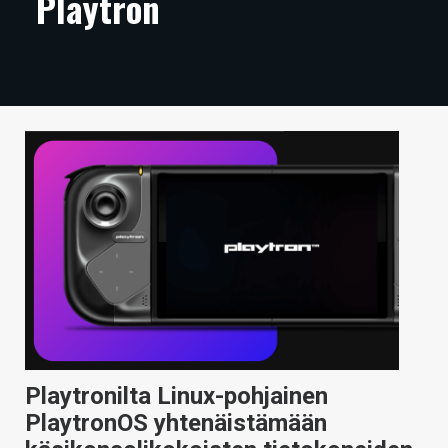
Playtron
ARTIKKELIT
VIDEOT
TECHBBS
TIETOA
HINTA.FI
KAUPPA
VAIHDA TEEMA
HAKU
Playtronilta Linux-pohjainen
PlaytronOS yhtenäistämään