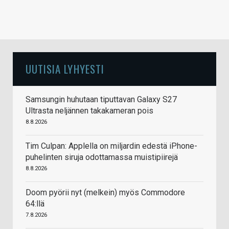
UUTISIA LYHYESTI
Samsungin huhutaan tiputtavan Galaxy S27
Ultrasta neljännen takakameran pois
8.8.2026
Tim Culpan: Applella on miljardin edestä iPhone-
puhelinten siruja odottamassa muistipiirejä
8.8.2026
Doom pyörii nyt (melkein) myös Commodore
64:llä
7.8.2026