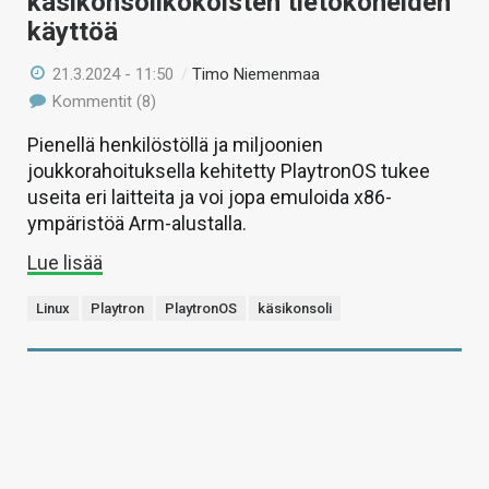
käsikonsolikokoisten tietokoneiden
käyttöä
21.3.2024 - 11:50
/
Timo Niemenmaa
Kommentit (8)
Pienellä henkilöstöllä ja miljoonien
joukkorahoituksella kehitetty PlaytronOS tukee
useita eri laitteita ja voi jopa emuloida x86-
ympäristöä Arm-alustalla.
Lue lisää
Linux
Playtron
PlaytronOS
käsikonsoli